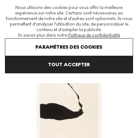
La plus grande plateforme mondiale d'estampes et éditions
Nous utilisons des cookies pour vous offrir la meilleure
modernes et contemporaines
expérience sur notre site. Certains sont nécessaires au
fonctionnement de notre site et d'autres sont optionnels. Ils nous
permettent d'analyser l'utilisation du site, de personnaliser le
contenu et d'adapter la publicité.
Menu
En savoir plus dans notre
Politique de confidentialité
Art En Vente
Robert Motherwell
Africa Suite
Africa 6 Signed 
PARAMÈTRES DES COOKIES
TOUT ACCEPTER