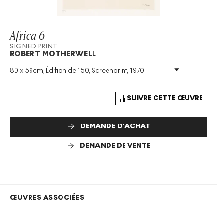
Africa 6
SIGNED PRINT
ROBERT MOTHERWELL
80 x 59cm, Édition de 150, Screenprint, 1970
Technique
:
Screenprint
Taille De L'édition
:
150
Année
:
1970
SUIVRE CETTE ŒUVRE
Taille
:
H 80cm X W 59cm
Signé
:
Oui
DEMANDE D'ACHAT
Format
:
Signed Print
DEMANDE DE VENTE
ŒUVRES ASSOCIÉES