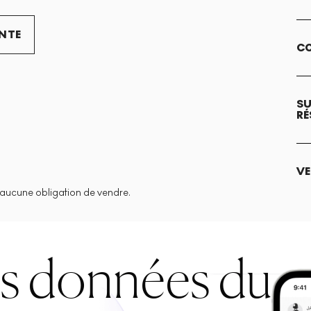
ENTE
CO
SU
RÉ
VE
aucune obligation de vendre.
es données du