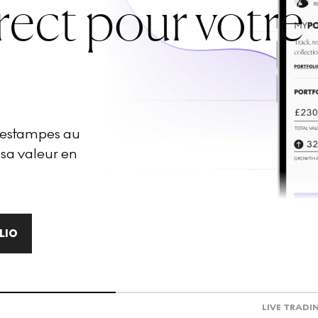
rect pour votre
d'estampes au
 sa valeur en
LIO
LIVE TRADI