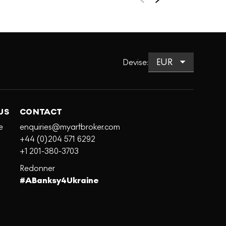
Devise
:
US
CONTACT
e
enquiries@myartbroker.com
+44 (0)204 571 6292
+1 201-380-3703
Redonner
#ABanksy4Ukraine