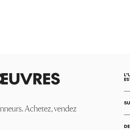
ŒUVRES
L'
ES
SU
onneurs. Achetez, vendez
DE