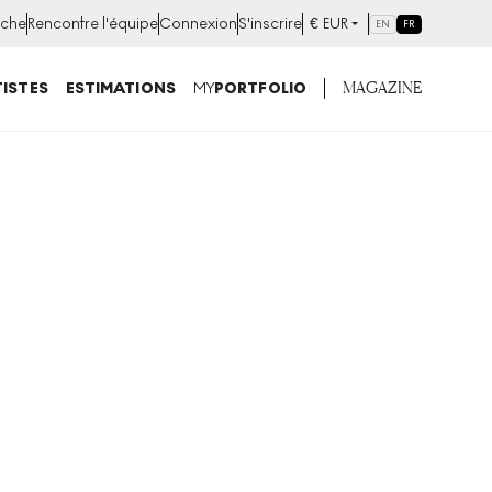
che
Rencontre l'équipe
Connexion
S'inscrire
€
EUR
EN
FR
MAGAZINE
ISTES
ESTIMATIONS
MY
PORTFOLIO