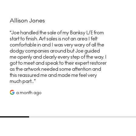
Allison Jones
Joe handled the sale of my Banksy L/E from
start to finish. Art sales is not an area I felt
comfortable in and I was very wary of all the
dodgy companies around but Joe guided
me openly and clearly every step of the way. I
got to meet and speak to their expert restorer
as the artwork needed some attention and
this reassured me and made me feel very
much part...
a month ago