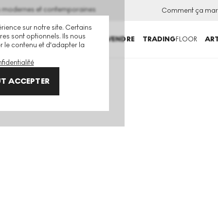
ns modernes et contemporaines
Comment ça mar
rience sur notre site. Certains
es sont optionnels. Ils nous
ACHETER
VENDRE
TRADING
FLOOR
ART
er le contenu et d'adapter la
fidentialité
T ACCEPTER