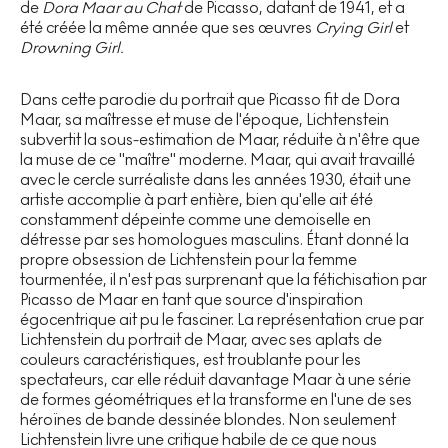
de
Dora Maar au Chat
de Picasso, datant de 1941, et a
été créée la même année que ses œuvres
Crying Girl
et
Drowning Girl.
Dans cette parodie du portrait que Picasso fit de Dora
Maar, sa maîtresse et muse de l'époque, Lichtenstein
subvertit la sous-estimation de Maar, réduite à n'être que
la muse de ce "maître" moderne. Maar, qui avait travaillé
avec le cercle surréaliste dans les années 1930, était une
artiste accomplie à part entière, bien qu'elle ait été
constamment dépeinte comme une demoiselle en
détresse par ses homologues masculins. Étant donné la
propre obsession de Lichtenstein pour la femme
tourmentée, il n'est pas surprenant que la fétichisation par
Picasso de Maar en tant que source d'inspiration
égocentrique ait pu le fasciner. La représentation crue par
Lichtenstein du portrait de Maar, avec ses aplats de
couleurs caractéristiques, est troublante pour les
spectateurs, car elle réduit davantage Maar à une série
de formes géométriques et la transforme en l'une de ses
héroïnes de bande dessinée blondes. Non seulement
Lichtenstein livre une critique habile de ce que nous