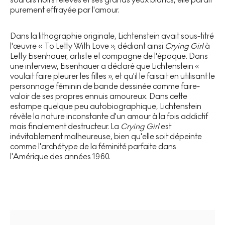
purement effrayée par l'amour.
Dans la lithographie originale, Lichtenstein avait sous-titré
l'œuvre « To Letty With Love », dédiant ainsi
Crying Girl
à
Letty Eisenhauer, artiste et compagne de l'époque. Dans
une interview, Eisenhauer a déclaré que Lichtenstein «
voulait faire pleurer les filles », et qu'il le faisait en utilisant le
personnage féminin de bande dessinée comme faire-
valoir de ses propres ennuis amoureux. Dans cette
estampe quelque peu autobiographique, Lichtenstein
révèle la nature inconstante d'un amour à la fois addictif
mais finalement destructeur. La
Crying Girl
est
inévitablement malheureuse, bien qu'elle soit dépeinte
comme l'archétype de la féminité parfaite dans
l'Amérique des années 1960.