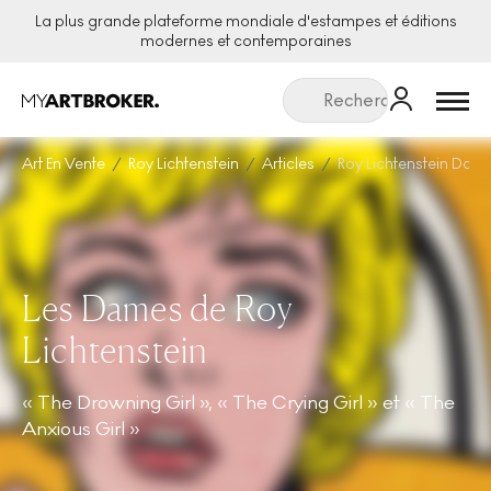
La plus grande plateforme mondiale d'estampes et éditions
modernes et contemporaines
Menu
Art En Vente
Roy Lichtenstein
Articles
Roy Lichtenstein Dam
Les Dames de Roy
Lichtenstein
« The Drowning Girl », « The Crying Girl » et « The
Anxious Girl »