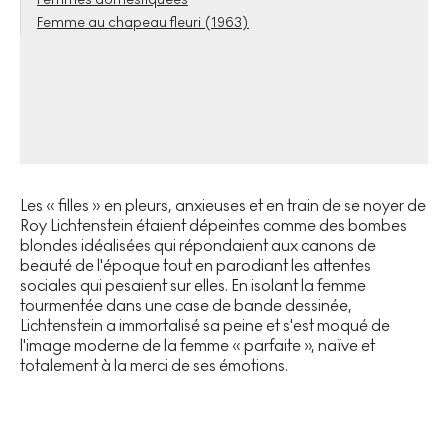
Femme au chapeau fleuri (1963)
Les « filles » en pleurs, anxieuses et en train de se noyer de
Roy Lichtenstein étaient dépeintes comme des bombes
blondes idéalisées qui répondaient aux canons de
beauté de l'époque tout en parodiant les attentes
sociales qui pesaient sur elles. En isolant la femme
tourmentée dans une case de bande dessinée,
Lichtenstein a immortalisé sa peine et s'est moqué de
l'image moderne de la femme « parfaite », naïve et
totalement à la merci de ses émotions.