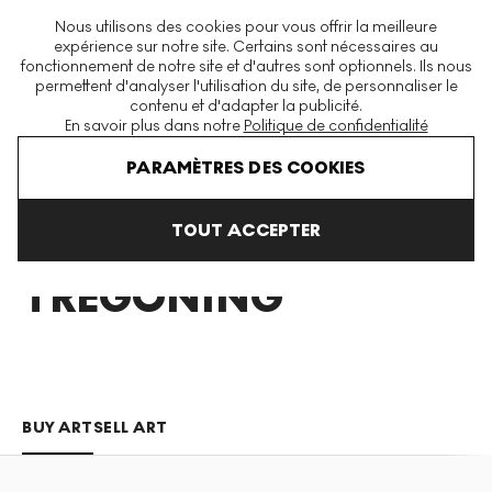
La plus grande plateforme mondiale d'estampes et éditions
Nous utilisons des cookies pour vous offrir la meilleure
modernes et contemporaines
expérience sur notre site. Certains sont nécessaires au
fonctionnement de notre site et d'autres sont optionnels. Ils nous
permettent d'analyser l'utilisation du site, de personnaliser le
contenu et d'adapter la publicité.
Menu
En savoir plus dans notre
Politique de confidentialité
Art En Vente
Shelly Tregoning
PARAMÈTRES DES COOKIES
TOUT ACCEPTER
SHELLY
TREGONING
BUY ART
SELL ART