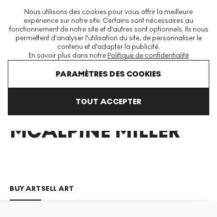
La plus grande plateforme mondiale d'estampes et éditions
Nous utilisons des cookies pour vous offrir la meilleure
modernes et contemporaines
expérience sur notre site. Certains sont nécessaires au
fonctionnement de notre site et d'autres sont optionnels. Ils nous
permettent d'analyser l'utilisation du site, de personnaliser le
contenu et d'adapter la publicité.
Menu
En savoir plus dans notre
Politique de confidentialité
Art En Vente
Stuart Mcalpine Miller
PARAMÈTRES DES COOKIES
TOUT ACCEPTER
STUART
MCALPINE MILLER
BUY ART
SELL ART