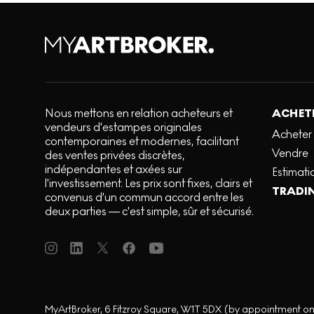
Nous mettons en relation acheteurs et
ACHETE
vendeurs d'estampes originales
Acheter
contemporaines et modernes, facilitant
Vendre
des ventes privées discrètes,
indépendantes et axées sur
Estimati
l'investissement. Les prix sont fixes, clairs et
TRADI
convenus d'un commun accord entre les
deux parties — c'est simple, sûr et sécurisé.
MyArtBroker, 6 Fitzroy Square, W1T 5DX (by appointment on