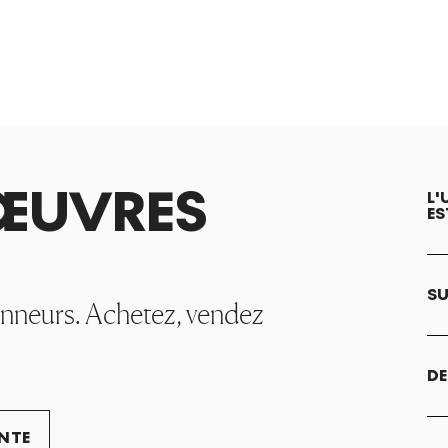
ŒUVRES
L'
ES
SU
onneurs. Achetez, vendez
DE
ENTE