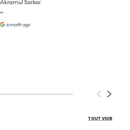
Akramul Sarkar
Sim
Joe
comm
a month ago
help
defi
value
a
TOUT VOIR