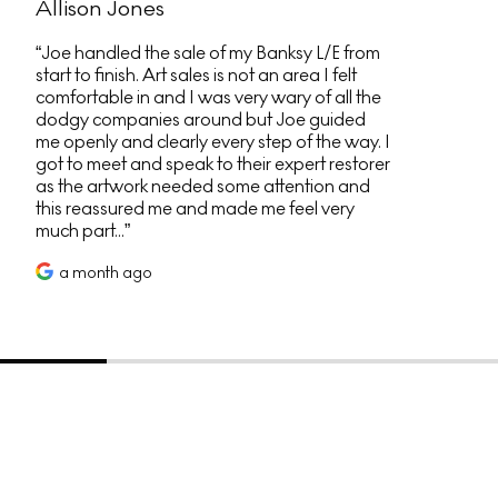
Allison Jones
Joe handled the sale of my Banksy L/E from
start to finish. Art sales is not an area I felt
comfortable in and I was very wary of all the
dodgy companies around but Joe guided
me openly and clearly every step of the way. I
got to meet and speak to their expert restorer
as the artwork needed some attention and
this reassured me and made me feel very
much part...
a month ago