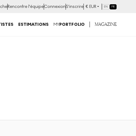
che
Rencontre l'équipe
Connexion
S'inscrire
€
EUR
EN
FR
MAGAZINE
ISTES
ESTIMATIONS
MY
PORTFOLIO