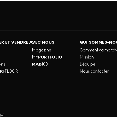
R ET VENDRE AVEC NOUS
QUI SOMMES-NO
Magazine
Comment ça march
MY
PORTFOLIO
Mission
ons
MAB
100
L'équipe
NG
FLOOR
Nous contacter
ly)