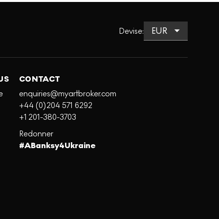
Devise
:
US
CONTACT
e
enquiries@myartbroker.com
+44 (0)204 571 6292
+1 201-380-3703
Redonner
#ABanksy4Ukraine