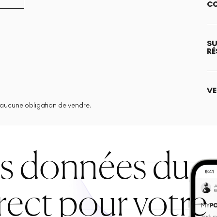
CO
SU
RÉ
VE
aucune obligation de vendre.
es données du
rect pour votre