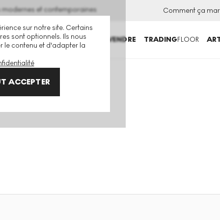
ns modernes et contemporaines
Comment ça mar
rience sur notre site. Certains
es sont optionnels. Ils nous
ACHETER
VENDRE
TRADING
FLOOR
ART
er le contenu et d'adapter la
fidentialité
T ACCEPTER