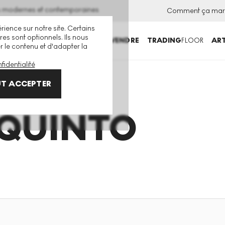
ns modernes et contemporaines
Comment ça mar
rience sur notre site. Certains
es sont optionnels. Ils nous
ACHETER
VENDRE
TRADING
FLOOR
ART
er le contenu et d'adapter la
fidentialité
T ACCEPTER
QUINTO