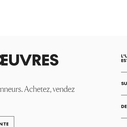
ŒUVRES
L'
ES
SU
onneurs. Achetez, vendez
DE
ENTE