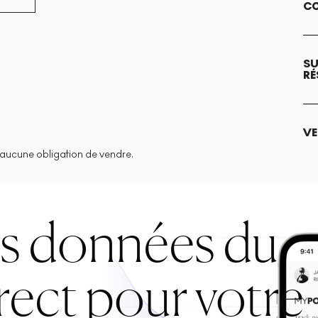
CO
SU
RÉ
VE
aucune obligation de vendre.
es données du
rect pour votre