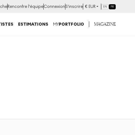
che
Rencontre l'équipe
Connexion
S'inscrire
€
EUR
EN
FR
MAGAZINE
ISTES
ESTIMATIONS
MY
PORTFOLIO