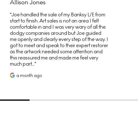
Allison Jones
Joe handled the sale of my Banksy L/E from
start to finish. Art sales is not an area I felt
comfortable in and I was very wary of all the
dodgy companies around but Joe guided
me openly and clearly every step of the way. I
got to meet and speak to their expert restorer
as the artwork needed some attention and
this reassured me and made me feel very
much part...
a month ago