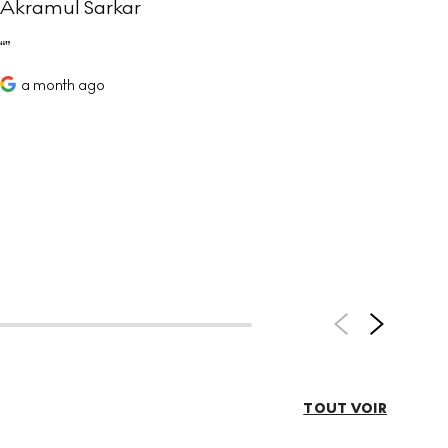
Akramul Sarkar
Sim
Joe
comm
a month ago
help
defi
value
a
TOUT VOIR