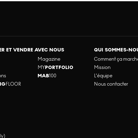
R ET VENDRE AVEC NOUS
QUI SOMMES-NO
Magazine
Comment ça march
MY
PORTFOLIO
Mission
ons
MAB
100
L'équipe
NG
FLOOR
Nous contacter
ly)