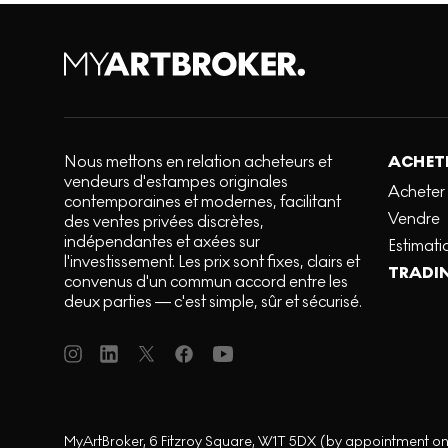
Nous mettons en relation acheteurs et
ACHETE
vendeurs d'estampes originales
Acheter
contemporaines et modernes, facilitant
Vendre
des ventes privées discrètes,
indépendantes et axées sur
Estimati
l'investissement. Les prix sont fixes, clairs et
TRADI
convenus d'un commun accord entre les
deux parties — c'est simple, sûr et sécurisé.
MyArtBroker, 6 Fitzroy Square, W1T 5DX (by appointment on