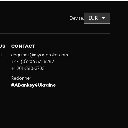
Devise
:
US
CONTACT
e
enquiries@myartbroker.com
+44 (0)204 571 6292
+1 201-380-3703
Redonner
#ABanksy4Ukraine