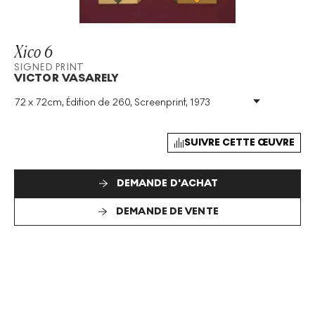
Xico 6
SIGNED PRINT
VICTOR VASARELY
72 x 72cm, Édition de 260, Screenprint, 1973
Technique
:
Screenprint
Taille De L'édition
:
260
Année
:
1973
SUIVRE CETTE ŒUVRE
Taille
:
H 72cm X W 72cm
Signé
:
Oui
DEMANDE D'ACHAT
Format
:
Signed Print
DEMANDE DE VENTE