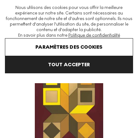
La plus grande plateforme mondiale d'estampes et éditions
Nous utilisons des cookies pour vous offrir la meilleure
modernes et contemporaines
expérience sur notre site. Certains sont nécessaires au
fonctionnement de notre site et d'autres sont optionnels. Ils nous
permettent d'analyser l'utilisation du site, de personnaliser le
contenu et d'adapter la publicité.
Menu
En savoir plus dans notre
Politique de confidentialité
Art En Vente
Victor Vasarely
Xico 6 Signed Print
PARAMÈTRES DES COOKIES
TOUT ACCEPTER