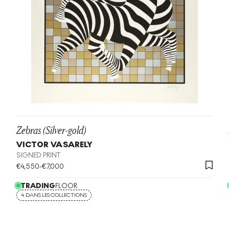
Zebras (Silver-gold)
VICTOR VASARELY
SIGNED PRINT
€
4,550
-
€
7,000
TRADING
FLOOR
4 DANS LES COLLECTIONS