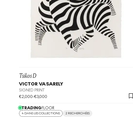
Tsikos D
VICTOR VASARELY
SIGNED PRINT
€
2,000
-
€
3,000
TRADING
FLOOR
4 DANS LES COLLECTIONS
2 RECHERCHÉES