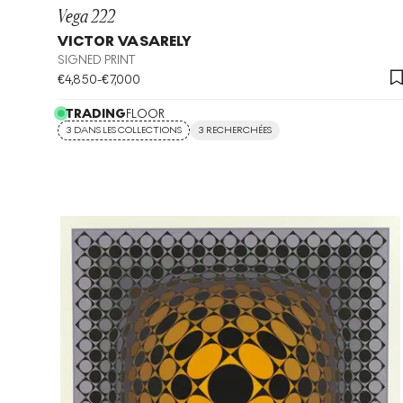
Vega 222
VICTOR VASARELY
SIGNED PRINT
€
4,850
-
€
7,000
TRADING
FLOOR
3 DANS LES COLLECTIONS
3 RECHERCHÉES