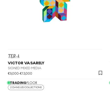
TER-A
VICTOR VASARELY
SIGNED MIXED MEDIA
€
9,000
-
€
13,000
TRADING
FLOOR
2 DANS LES COLLECTIONS