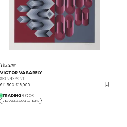
Texture
VICTOR VASARELY
SIGNED PRINT
€
11,500
-
€
18,000
TRADING
FLOOR
2 DANS LES COLLECTIONS