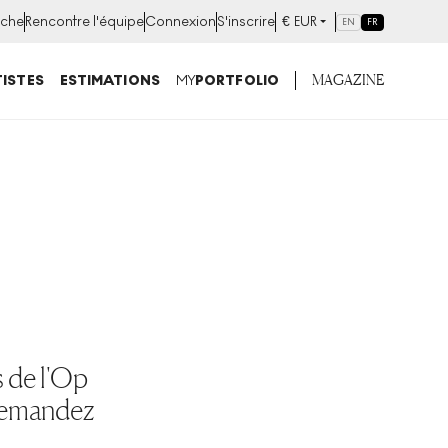
che
Rencontre l'équipe
Connexion
S'inscrire
€
EUR
EN
FR
MAGAZINE
ISTES
ESTIMATIONS
MY
PORTFOLIO
s de l'Op
 demandez