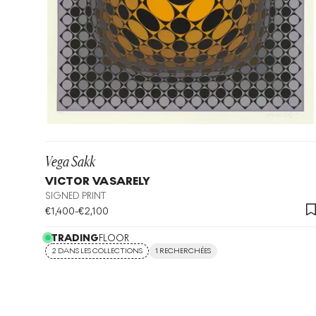
Vega Sakk
VICTOR VASARELY
SIGNED PRINT
€
1,400
-
€
2,100
TRADING
FLOOR
2 DANS LES COLLECTIONS
1 RECHERCHÉES