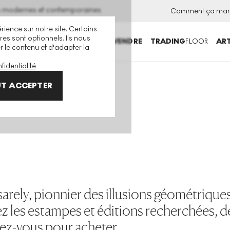
ns modernes et contemporaines
Comment ça mar
rience sur notre site. Certains
es sont optionnels. Ils nous
ACHETER
VENDRE
TRADING
FLOOR
ART
er le contenu et d'adapter la
fidentialité
T ACCEPTER
rely, pionnier des illusions géométrique
rez les estampes et éditions recherchées,
nez-vous pour acheter.