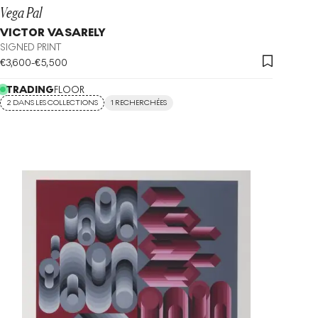
Vega Pal
VICTOR VASARELY
SIGNED PRINT
€
3,600
-
€
5,500
TRADING
FLOOR
2 DANS LES COLLECTIONS
1 RECHERCHÉES