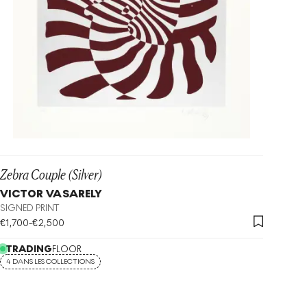
Zebra Couple (Silver)
VICTOR VASARELY
SIGNED PRINT
€
1,700
-
€
2,500
TRADING
FLOOR
4 DANS LES COLLECTIONS