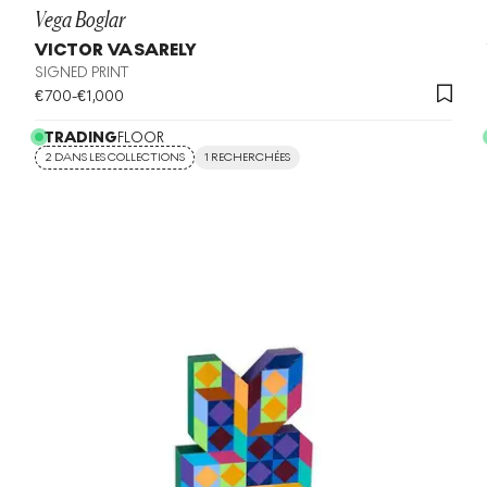
Vega Boglar
VICTOR VASARELY
SIGNED PRINT
€
700
-
€
1,000
TRADING
FLOOR
2 DANS LES COLLECTIONS
1 RECHERCHÉES