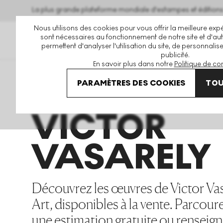
La plus grande plateforme mondiale d'estampes et éditio
Nous utilisons des cookies pour vous offrir la meilleure expé
sont nécessaires au fonctionnement de notre site et d'autr
permettent d'analyser l'utilisation du site, de personnalis
publicité.
En savoir plus dans notre
Politique de con
Art En Vente
Victor Vasarely
PARAMÈTRES DES COOKIES
TOU
VICTOR
VASARELY
Découvrez les œuvres de Victor Vasa
Art, disponibles à la vente. Parcou
une estimation gratuite ou renseig