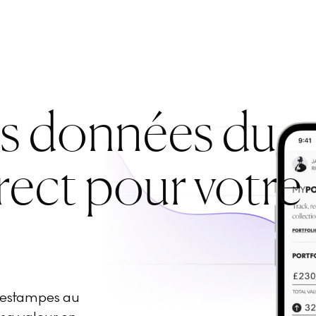
es données du
rect pour votre
d'estampes au