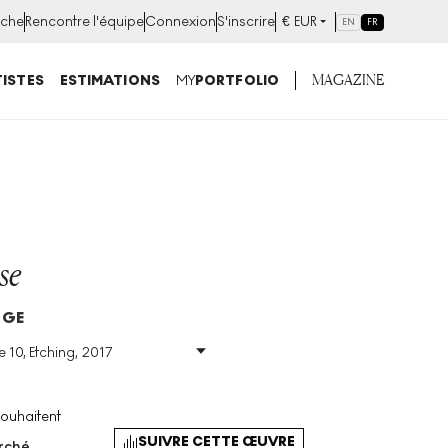
che
Rencontre l'équipe
Connexion
S'inscrire
€
EUR
EN
FR
MAGAZINE
ISTES
ESTIMATIONS
MY
PORTFOLIO
se
DGE
e 10, Etching, 2017
Taille
:
H 160cm X W
150cm
Signé
:
Oui
souhaitent
Format
:
Signed Print
SUIVRE CETTE ŒUVRE
arché