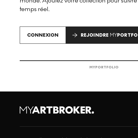
monde. Ajoutez votre collection pour suivre
temps réel.
CONNEXION
REJOINDRE
MY
PORTFO
MY
PORTFOLIO