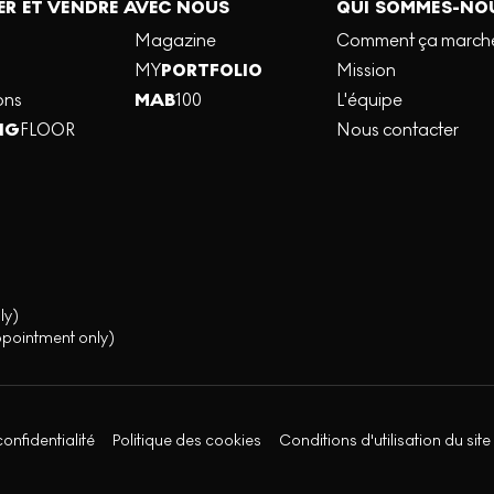
R ET VENDRE AVEC NOUS
QUI SOMMES-NO
Magazine
Comment ça march
MY
PORTFOLIO
Mission
ons
MAB
100
L'équipe
NG
FLOOR
Nous contacter
ly)
ppointment only)
confidentialité
Politique des cookies
Conditions d'utilisation du site