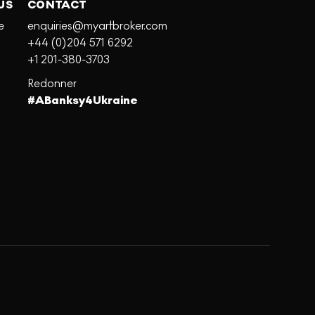
US
CONTACT
e
enquiries@myartbroker.com
+44 (0)204 571 6292
+1 201-380-3703
Redonner
#ABanksy4Ukraine