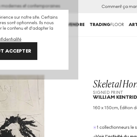
ns modernes et contemporaines
Comment ça mar
rience sur notre site. Certains
es sont optionnels. Ils nous
ACHETER
VENDRE
TRADING
FLOOR
ART
er le contenu et d'adapter la
fidentialité
int
T ACCEPTER
Skeletal Hor
SIGNED PRINT
WILLIAM KENTRI
160 x 150cm, Édition d
Technique
:
Etching
Taille De L'édition
:
10
Année
:
2017
1 collectionneurs le 
Voir l'activité du m