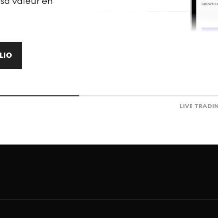
 sa valeur en
LIO
LIVE TRADI