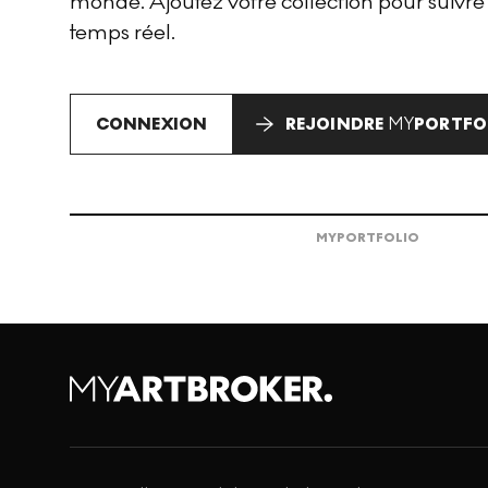
monde. Ajoutez votre collection pour suivre
temps réel.
CONNEXION
REJOINDRE
MY
PORTFO
MY
PORTFOLIO