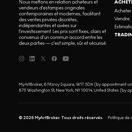
Nous mettons en relation acheteurs et
ACHETE
vendeurs d'estampes originales
Acheter
contemporaines et modernes, facilitant
Vendre
des ventes privées discrètes,
indépendantes et axées sur
Estimati
l'investissement. Les prix sont fixes, clairs et
TRADI
convenus d'un commun accord entre les
deux parties — c'est simple, sûr et sécurisé.
MyArtBroker, 6 Fitzroy Square, W1T 5DX (by appointment on
875 Washington St, New York, NY 10014, United States (by a
© 2026 MyArtBroker. Tous droits réservés.
Politique de 