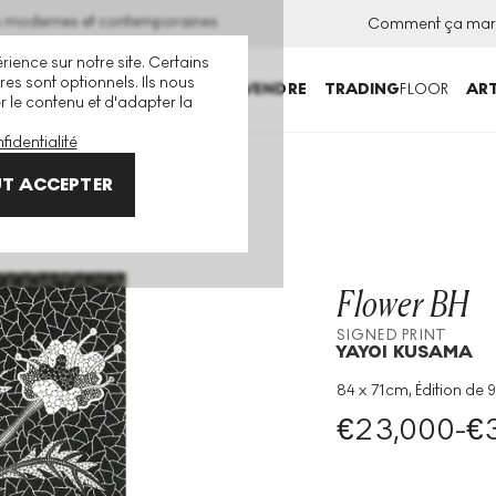
ns modernes et contemporaines
Comment ça mar
rience sur notre site. Certains
es sont optionnels. Ils nous
ACHETER
VENDRE
TRADING
FLOOR
ART
er le contenu et d'adapter la
fidentialité
T ACCEPTER
Flower BH
SIGNED PRINT
YAYOI KUSAMA
84 x 71cm, Édition de 9
Technique
:
Screenpri
€
23,000
-
€
Taille De L'édition
:
90
Année
:
1993