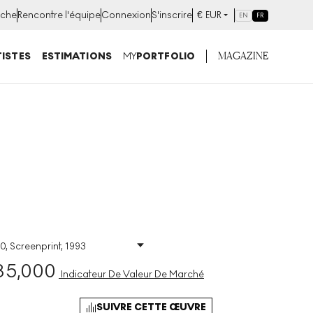
che
Rencontre l'équipe
Connexion
S'inscrire
€
EUR
EN
FR
MAGAZINE
ISTES
ESTIMATIONS
MY
PORTFOLIO
0, Screenprint, 1993
nt
Taille
:
H 84cm X W
71cm
35,000
Indicateur De Valeur De Marché
Signé
:
Oui
Format
:
Signed Print
SUIVRE CETTE ŒUVRE