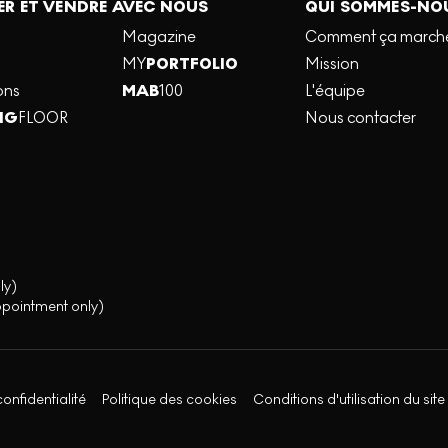
R ET VENDRE AVEC NOUS
QUI SOMMES-NO
Magazine
Comment ça march
MY
PORTFOLIO
Mission
ons
MAB
100
L'équipe
NG
FLOOR
Nous contacter
ly)
ppointment only)
confidentialité
Politique des cookies
Conditions d'utilisation du site