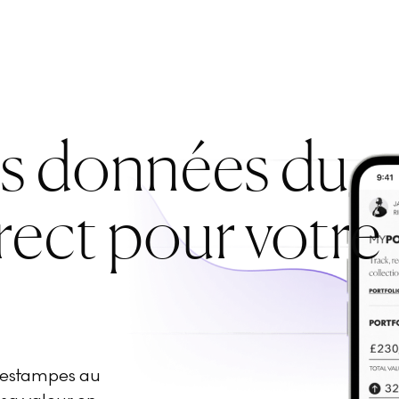
es données du
rect pour votre
d'estampes au