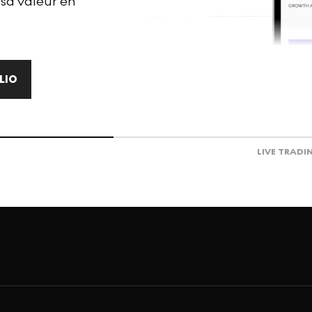
 sa valeur en
LIO
LIVE TRADI