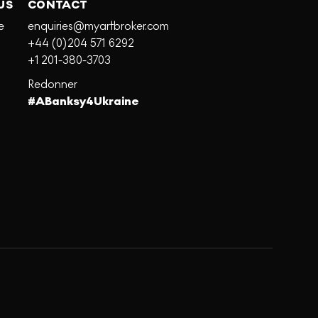
US
CONTACT
e
enquiries@myartbroker.com
+44 (0)204 571 6292
+1 201-380-3703
Redonner
#ABanksy4Ukraine