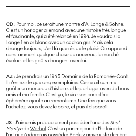
CD :
Pour moi, ce serait une montre d'A. Lange & Söhne.
C'est un horloger allemand avec une histoire très longue
et fascinante, qui a été relancé en 1994. Je voudrais la
Lange 1 en or blanc avec un cadran gris. Mais cela
change toujours, c'est là que réside le plaisir. On apprend
constamment quelque chose de nouveau, le marché
évolue, et les goûts changent avec lui.
AZ :
Je prendrais un 1945 Domaine de la Romanée-Conti.
Il n'en existe que cinq exemplaires. Ce serait comme
goûter un morceau d'histoire, et le partager avec de bons
amis et ma famille. C'est ça, le vin : son caractère
éphémère ajoute au romantisme. Une fois que vous
l'achetez, vous devez le boire, et puis il disparaît.
JS :
J'aimerais probablement posséder l'une des
Shot
Marilyn
de
Warhol
. C'est un pan majeur de l'histoire de
l'art que j'adorerais posséder.
Banksy
arrive juste derrière.