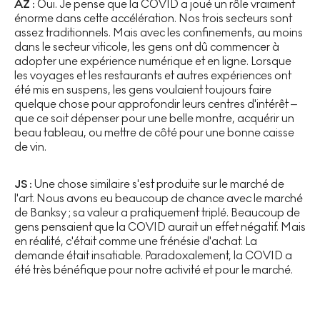
AZ :
Oui. Je pense que la COVID a joué un rôle vraiment
énorme dans cette accélération. Nos trois secteurs sont
assez traditionnels. Mais avec les confinements, au moins
dans le secteur viticole, les gens ont dû commencer à
adopter une expérience numérique et en ligne. Lorsque
les voyages et les restaurants et autres expériences ont
été mis en suspens, les gens voulaient toujours faire
quelque chose pour approfondir leurs centres d'intérêt –
que ce soit dépenser pour une belle montre, acquérir un
beau tableau, ou mettre de côté pour une bonne caisse
de vin.
JS :
Une chose similaire s'est produite sur le marché de
l'art. Nous avons eu beaucoup de chance avec le marché
de Banksy ; sa valeur a pratiquement triplé. Beaucoup de
gens pensaient que la COVID aurait un effet négatif. Mais
en réalité, c'était comme une frénésie d'achat. La
demande était insatiable. Paradoxalement, la COVID a
été très bénéfique pour notre activité et pour le marché.