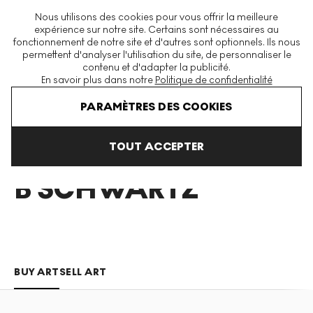
La plus grande plateforme mondiale d'estampes et éditions
Nous utilisons des cookies pour vous offrir la meilleure
modernes et contemporaines
expérience sur notre site. Certains sont nécessaires au
fonctionnement de notre site et d'autres sont optionnels. Ils nous
permettent d'analyser l'utilisation du site, de personnaliser le
contenu et d'adapter la publicité.
Menu
En savoir plus dans notre
Politique de confidentialité
Art En Vente
Anne B Schwartz
PARAMÈTRES DES COOKIES
TOUT ACCEPTER
ANNE
B SCHWARTZ
BUY ART
SELL ART