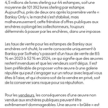
4,5 millions de livres sterling sur 44 estampes, soit une
moyenne de 101 392 livres sterling par estampe.
Aujourd'hui, près de deux ans après la première vente «
Banksy Only », le marché s'est stabilisé, mais
malheureusement, cette frénésie d'offres publiques aux
enchères a plongé les collectionneurs, toujours
déterminés à passer par les enchères, dans une impasse.
Les taux de vente pour les estampes de Banksy aux
enchères ont chuté, la vente consacrée uniquement à
Banksy par Sotheby’s passant d'un taux de vente de 85
% en 2023 à 52 % en 2024, ce qui signifie que des œuvres
restent invendues et que les vendeurs sont déçus. Il est
bien préférable de proposer votre œuvre à une galerie
réputée qui peut s'engager sur un retour avec lequel vous
êtes à l'aise, et qui choisira soit de la vendre en privé, soit
de la conserver sans risque pour sa réputation.
Pour les
vendeurs
, les conséquences d'une œuvre non
vendue aux enchères publiques peuvent être
extrêmement dommageables. Une œuvre « brûlée » est