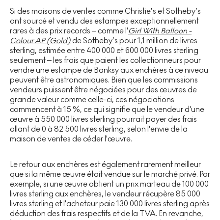
Si des maisons de ventes comme Christie’s et Sotheby’s
ont sourcé et vendu des estampes exceptionnellement
rares à des prix records – comme l'
Girl With Balloon -
Colour AP (Gold)
de Sotheby’s pour 1,1 million de livres
sterling, estimée entre 400 000 et 600 000 livres sterling
seulement – les frais que paient les collectionneurs pour
vendre une estampe de Banksy aux enchères à ce niveau
peuvent être astronomiques. Bien que les commissions
vendeurs puissent être négociées pour des œuvres de
grande valeur comme celle-ci, ces négociations
commencent à 15 %, ce qui signifie que le vendeur d'une
œuvre à 550 000 livres sterling pourrait payer des frais
allant de 0 à 82 500 livres sterling, selon l'envie de la
maison de ventes de céder l'œuvre.
Le retour aux enchères est également rarement meilleur
que si la même œuvre était vendue sur le marché privé. Par
exemple, si une œuvre obtient un prix marteau de 100 000
livres sterling aux enchères, le vendeur récupère 85 000
livres sterling et l'acheteur paie 130 000 livres sterling après
déduction des frais respectifs et de la TVA. En revanche,