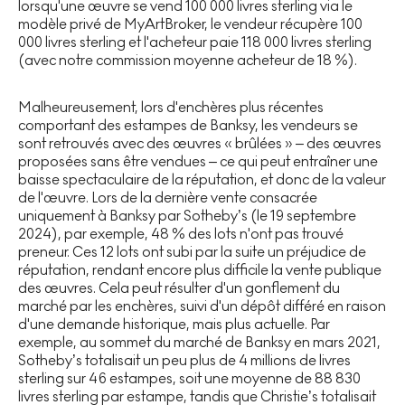
lorsqu'une œuvre se vend 100 000 livres sterling via le
modèle privé de MyArtBroker, le vendeur récupère 100
000 livres sterling et l'acheteur paie 118 000 livres sterling
(avec notre commission moyenne acheteur de 18 %).
Malheureusement, lors d'enchères plus récentes
comportant des estampes de Banksy, les vendeurs se
sont retrouvés avec des œuvres « brûlées » – des œuvres
proposées sans être vendues – ce qui peut entraîner une
baisse spectaculaire de la réputation, et donc de la valeur
de l'œuvre. Lors de la dernière vente consacrée
uniquement à Banksy par Sotheby’s (le 19 septembre
2024), par exemple, 48 % des lots n'ont pas trouvé
preneur. Ces 12 lots ont subi par la suite un préjudice de
réputation, rendant encore plus difficile la vente publique
des œuvres. Cela peut résulter d'un gonflement du
marché par les enchères, suivi d'un dépôt différé en raison
d'une demande historique, mais plus actuelle. Par
exemple, au sommet du marché de Banksy en mars 2021,
Sotheby’s totalisait un peu plus de 4 millions de livres
sterling sur 46 estampes, soit une moyenne de 88 830
livres sterling par estampe, tandis que Christie’s totalisait