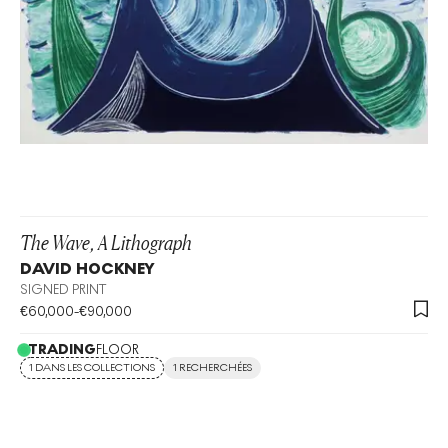
The Wave, A Lithograph
DAVID HOCKNEY
SIGNED PRINT
€
60,000
-
€
90,000
TRADING
FLOOR
1 DANS LES COLLECTIONS
1 RECHERCHÉES