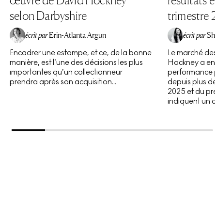
œuvre de David Hockney
résultats 
selon Darbyshire
trimestre
écrit par
Erin-Atlanta Argun
écrit par
Sh
Encadrer une estampe, et ce, de la bonne
Le marché des
manière, est l’une des décisions les plus
Hockney a enre
importantes qu’un collectionneur
performance p
prendra après son acquisition...
depuis plus de 
2025 et du pre
indiquent un 