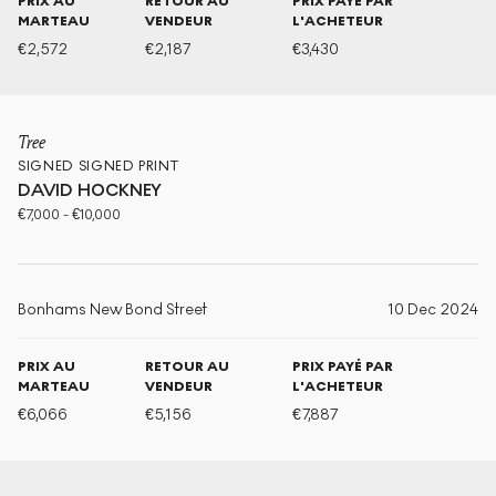
PRIX AU
RETOUR AU
PRIX PAYÉ PAR
MARTEAU
VENDEUR
L'ACHETEUR
€
2,572
€
2,187
€
3,430
Tree
SIGNED
SIGNED PRINT
DAVID HOCKNEY
€
7,000
-
€
10,000
Bonhams New Bond Street
10 Dec 2024
PRIX AU
RETOUR AU
PRIX PAYÉ PAR
MARTEAU
VENDEUR
L'ACHETEUR
€
6,066
€
5,156
€
7,887