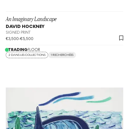
An Imaginary Landscape
DAVID HOCKNEY
SIGNED PRINT
€
3,500
-
€
5,500
TRADING
FLOOR
2 DANS LES COLLECTIONS
1 RECHERCHÉES