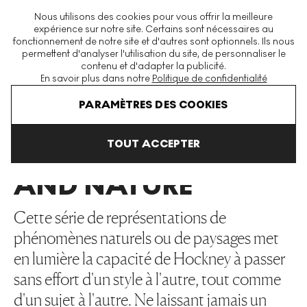
La plus grande plateforme mondiale d'estampes et éditions
Nous utilisons des cookies pour vous offrir la meilleure
modernes et contemporaines
expérience sur notre site. Certains sont nécessaires au
fonctionnement de notre site et d'autres sont optionnels. Ils nous
permettent d'analyser l'utilisation du site, de personnaliser le
contenu et d'adapter la publicité.
Menu
En savoir plus dans notre
Politique de confidentialité
Art En Vente
David Hockney
Hockney And Nature
PARAMÈTRES DES COOKIES
TOUT ACCEPTER
HOCKNEY
AND NATURE
Cette série de représentations de
phénomènes naturels ou de paysages met
en lumière la capacité de Hockney à passer
sans effort d'un style à l'autre, tout comme
d'un sujet à l'autre. Ne laissant jamais un