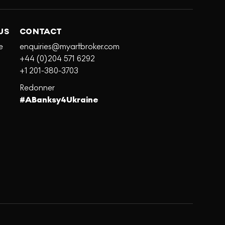
US
CONTACT
e
enquiries@myartbroker.com
+44 (0)204 571 6292
+1 201-380-3703
Redonner
#ABanksy4Ukraine