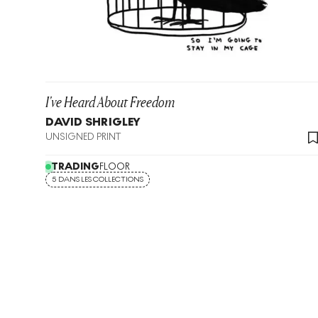
I've Heard About Freedom
DAVID SHRIGLEY
UNSIGNED PRINT
TRADING
FLOOR
5 DANS LES COLLECTIONS