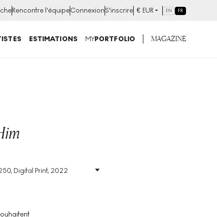
che
Rencontre l'équipe
Connexion
S'inscrire
€
EUR
EN
FR
MAGAZINE
ISTES
ESTIMATIONS
MY
PORTFOLIO
 Him
50, Digital Print, 2022
t
Taille
:
H 70cm X W
50cm
0
Signé
:
Non
Format
:
Unsigned Print
souhaitent