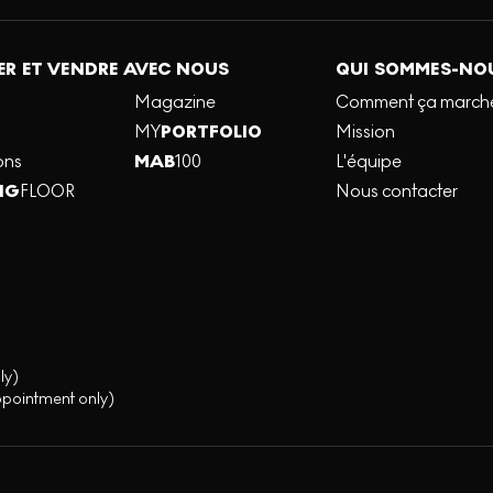
R ET VENDRE AVEC NOUS
QUI SOMMES-NO
Magazine
Comment ça march
MY
PORTFOLIO
Mission
ons
MAB
100
L'équipe
NG
FLOOR
Nous contacter
ly)
ppointment only)