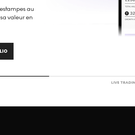
d'estampes au
 sa valeur en
LIO
LIVE TRADI