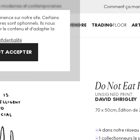
ns modernes et contemporaines
Comment ça mar
rience sur notre site. Certains
es sont optionnels. Ils nous
ACHETER
VENDRE
TRADING
FLOOR
ART
er le contenu et d'adapter la
fidentialité
Do Not Eat Him Unsigned Print
T ACCEPTER
Do Not Eat
UNSIGNED PRINT
DAVID SHRIGLEY
70 x 50cm, Édition de 2
Technique
:
Digital Prin
Taille De L'édition
:
25
Année
:
2022
4 dans notre réseau
1 collectionneurs le 