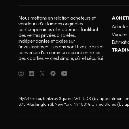
Nous mettons en relation acheteurs et
ACHETE
vendeurs d'estampes originales
Acheter
contemporaines et modernes, facilitant
Vendre
des ventes privées discrètes,
indépendantes et axées sur
Estimati
l'investissement. Les prix sont fixes, clairs et
TRADI
convenus d'un commun accord entre les
deux parties — c'est simple, sûr et sécurisé.
MyArtBroker, 6 Fitzroy Square, W1T 5DX (by appointment on
875 Washington St, New York, NY 10014, United States (by a