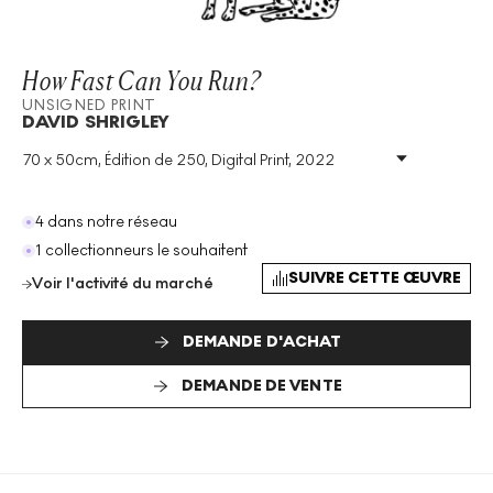
How Fast Can You Run?
UNSIGNED PRINT
DAVID SHRIGLEY
70 x 50cm, Édition de 250, Digital Print, 2022
Technique
:
Digital Print
Taille De L'édition
:
250
Année
:
2022
4 dans notre réseau
Taille
:
H 70cm X W 50cm
1 collectionneurs le souhaitent
Signé
:
Non
SUIVRE CETTE ŒUVRE
Voir l'activité du marché
Format
:
Unsigned Print
DEMANDE D'ACHAT
DEMANDE DE VENTE