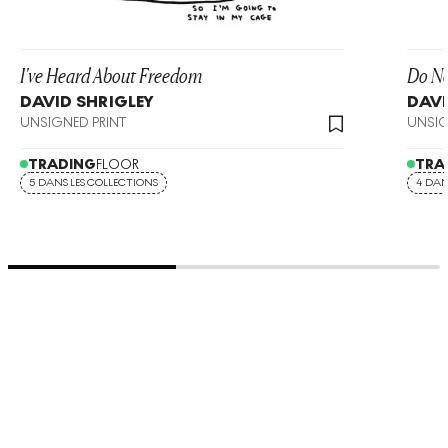
I've Heard About Freedom
Do No
DAVID SHRIGLEY
DAVI
UNSIGNED PRINT
UNSIG
TRADING
FLOOR
TRA
5 DANS LES COLLECTIONS
4 DAN