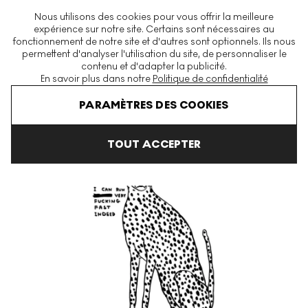
La plus grande plateforme mondiale d'estampes et éditions
Nous utilisons des cookies pour vous offrir la meilleure
modernes et contemporaines
expérience sur notre site. Certains sont nécessaires au
fonctionnement de notre site et d'autres sont optionnels. Ils nous
permettent d'analyser l'utilisation du site, de personnaliser le
contenu et d'adapter la publicité.
Menu
En savoir plus dans notre
Politique de confidentialité
Art En Vente
David Shrigley
Animals & Existentialism
How Fa
PARAMÈTRES DES COOKIES
TOUT ACCEPTER