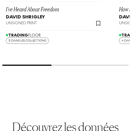
I've Heard About Freedom
How F
DAVID SHRIGLEY
DAVI
UNSIGNED PRINT
UNSIG
TRADING
FLOOR
TRA
5 DANS LES COLLECTIONS
4 DAN
Découvrez les données