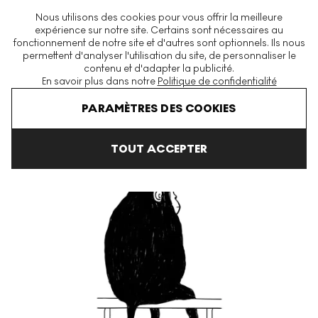
La plus grande plateforme mondiale d'estampes et éditions
Nous utilisons des cookies pour vous offrir la meilleure
modernes et contemporaines
expérience sur notre site. Certains sont nécessaires au
fonctionnement de notre site et d'autres sont optionnels. Ils nous
permettent d'analyser l'utilisation du site, de personnaliser le
contenu et d'adapter la publicité.
Menu
En savoir plus dans notre
Politique de confidentialité
Art En Vente
David Shrigley
Animals & Existentialism
Monkey
PARAMÈTRES DES COOKIES
TOUT ACCEPTER