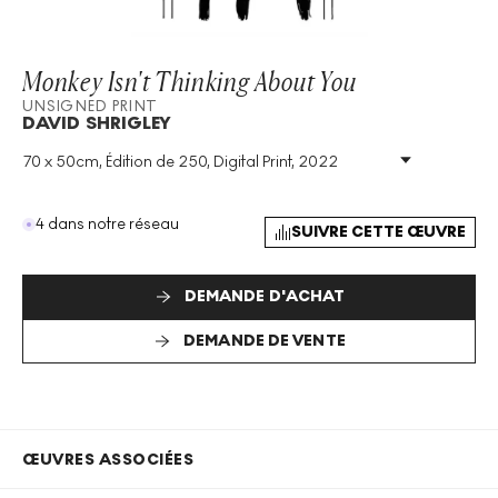
Monkey Isn't Thinking About You
UNSIGNED PRINT
DAVID SHRIGLEY
70 x 50cm, Édition de 250, Digital Print, 2022
Technique
:
Digital Print
Taille De L'édition
:
250
Année
:
2022
4 dans notre réseau
SUIVRE CETTE ŒUVRE
Taille
:
H 70cm X W 50cm
Signé
:
Non
Format
:
Unsigned Print
DEMANDE D'ACHAT
DEMANDE DE VENTE
ŒUVRES ASSOCIÉES