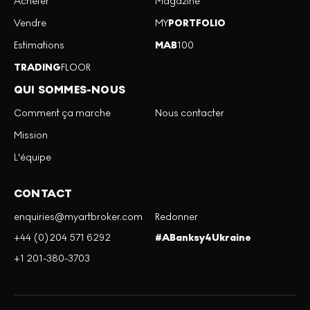
Acheter
Magazine
Vendre
MY
PORTFOLIO
Estimations
MAB
100
TRADING
FLOOR
QUI SOMMES-NOUS
Comment ça marche
Nous contacter
Mission
L'équipe
CONTACT
enquiries@myartbroker.com
Redonner
+44 (0)204 571 6292
#ABanksy4Ukraine
+1 201-380-3703