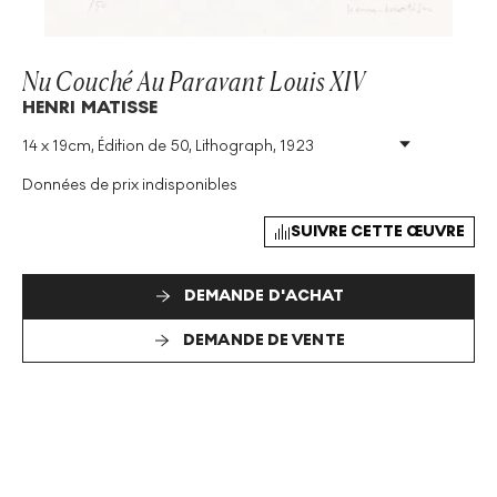
Nu Couché Au Paravant Louis XIV
HENRI MATISSE
14 x 19cm, Édition de 50, Lithograph, 1923
Technique
:
Lithograph
Taille De L'édition
:
50
Données de prix indisponibles
Année
:
1923
Taille
:
H 14cm X W 19cm
SUIVRE CETTE ŒUVRE
Signé
:
Oui
DEMANDE D'ACHAT
DEMANDE DE VENTE