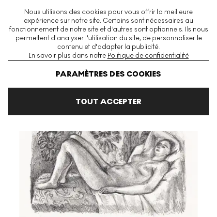
La plus grande plateforme mondiale d'estampes et éditions
Nous utilisons des cookies pour vous offrir la meilleure
modernes et contemporaines
expérience sur notre site. Certains sont nécessaires au
fonctionnement de notre site et d'autres sont optionnels. Ils nous
permettent d'analyser l'utilisation du site, de personnaliser le
contenu et d'adapter la publicité.
Menu
En savoir plus dans notre
Politique de confidentialité
Art En Vente
Henri Matisse
Nu Couché Au Paravant Louis XIV 
PARAMÈTRES DES COOKIES
TOUT ACCEPTER