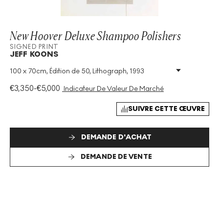
New Hoover Deluxe Shampoo Polishers
SIGNED PRINT
JEFF KOONS
100 x 70cm, Édition de 50, Lithograph, 1993
Technique
:
Lithograph
Taille De L'édition
:
50
€
3,350
-
€
5,000
Indicateur De Valeur De Marché
Année
:
1993
Taille
:
H 100cm X W 70cm
SUIVRE CETTE ŒUVRE
Signé
:
Oui
Format
:
Signed Print
DEMANDE D'ACHAT
DEMANDE DE VENTE