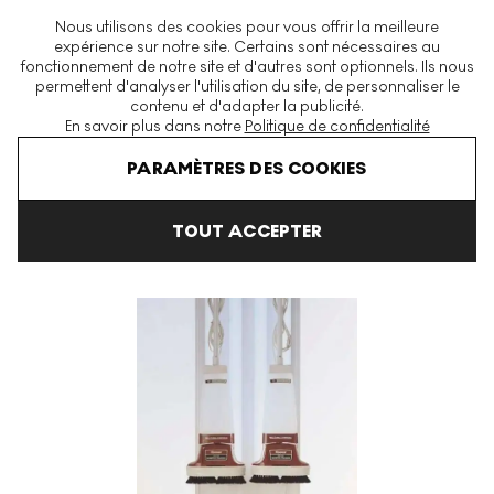
La plus grande plateforme mondiale d'estampes et éditions
Nous utilisons des cookies pour vous offrir la meilleure
modernes et contemporaines
expérience sur notre site. Certains sont nécessaires au
fonctionnement de notre site et d'autres sont optionnels. Ils nous
permettent d'analyser l'utilisation du site, de personnaliser le
contenu et d'adapter la publicité.
Menu
En savoir plus dans notre
Politique de confidentialité
Art En Vente
Jeff Koons
The New
New Hoover Deluxe Shampo
PARAMÈTRES DES COOKIES
TOUT ACCEPTER