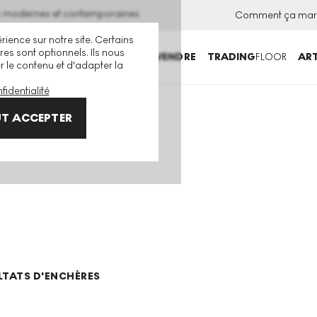
ns modernes et contemporaines
Comment ça mar
rience sur notre site. Certains
es sont optionnels. Ils nous
ACHETER
VENDRE
TRADING
FLOOR
ART
er le contenu et d'adapter la
fidentialité
T ACCEPTER
LTATS D'ENCHÈRES