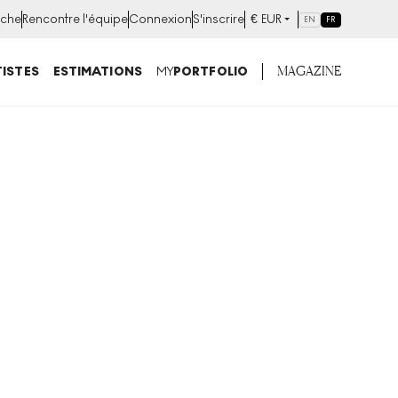
che
Rencontre l'équipe
Connexion
S'inscrire
€
EUR
EN
FR
MAGAZINE
ISTES
ESTIMATIONS
MY
PORTFOLIO