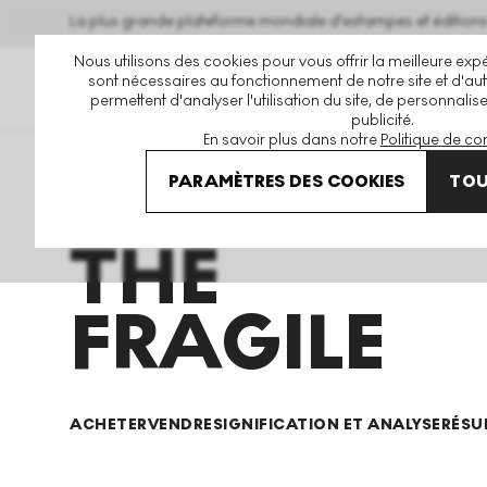
La plus grande plateforme mondiale d'estampes et éditio
Nous utilisons des cookies pour vous offrir la meilleure expé
sont nécessaires au fonctionnement de notre site et d'autr
permettent d'analyser l'utilisation du site, de personnalis
publicité.
En savoir plus dans notre
Politique de con
Art En Vente
Louise Bourgeois
The Fragile
PARAMÈTRES DES COOKIES
TOU
THE
FRAGILE
ACHETER
VENDRE
SIGNIFICATION ET ANALYSE
RÉSU