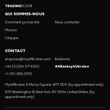
TRADING
FLOOR
QUI SOMMES-NOUS
Comment ça marche
Nous contacter
Mission
L'équipe
CONTACT
enquiries@myartbroker.com
Redonner
+44 (0)204 571 6292
#ABanksy4Ukraine
+1 201-380-3703
MyArtBroker, 6 Fitzroy Square, W1T 5DX (by appointment only)
875 Washington St, New York, NY 10014, United States (by
appointment only)