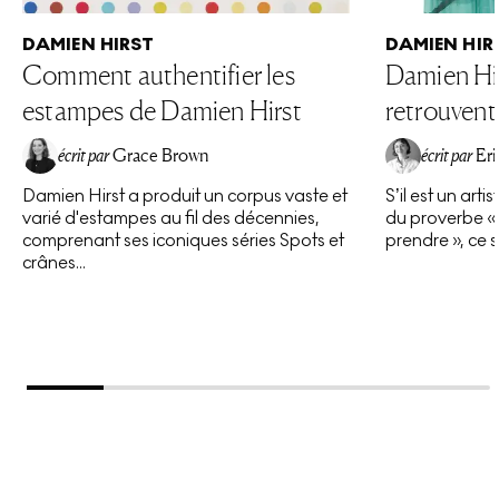
DAMIEN HIRST
DAMIEN HIR
Comment authentifier les
Damien Hir
estampes de Damien Hirst
retrouvent
écrit par
Grace Brown
écrit par
Eri
Damien Hirst a produit un corpus vaste et
S’il est un art
varié d'estampes au fil des décennies,
du proverbe « 
comprenant ses iconiques séries Spots et
prendre », ce s
crânes...