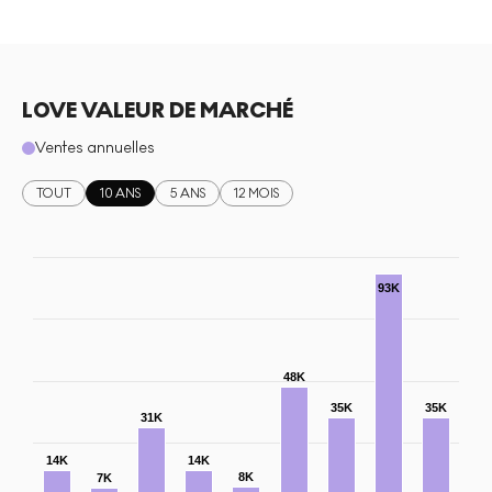
LOVE VALEUR DE MARCHÉ
Ventes annuelles
TOUT
10 ANS
5 ANS
12 MOIS
93K
48K
35K
35K
31K
14K
14K
8K
7K