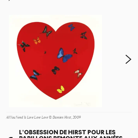
mort. Hirst utilise le motif du papillon dans toute son
œuvre artistique comme un « déclencheur universel
». Ce motif aide l’artiste à explorer les incertitudes au
cœur de l’expérience humaine : l’amour, la vie, la
mort, la loyauté et la trahison, et ce, à travers des
médias non conventionnels.
Suivan
All You Need Is Love Love Love © Damien Hirst, 2009
L’OBSESSION DE HIRST POUR LES