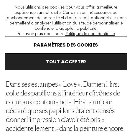
La plus grande plateforme mondiale d'estampes et éditions
Nous utilisons des cookies pour vous offrir la meilleure
modernes et contemporaines
expérience sur notre site. Certains sont nécessaires au
fonctionnement de notre site et d'autres sont optionnels. Ils nous
permettent d'analyser l'utilisation du site, de personnaliser le
contenu et d'adapter la publicité.
Menu
En savoir plus dans notre
Politique de confidentialité
Art En Vente
Damien Hirst
Love
PARAMÈTRES DES COOKIES
TOUT ACCEPTER
LOVE
Dans ses estampes « Love », Damien Hirst
colle des papillons à l'intérieur d'icônes de
cœur aux contours nets. Hirst a un jour
déclaré que ses papillons étaient censés
donner l'impression d'avoir été pris «
accidentellement » dans la peinture encore