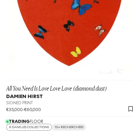
All You Need Is Love Love Love (diamond dust)
DAMIEN HIRST
SIGNED PRINT
€
35,000
-
€
60,000
TRADING
FLOOR
6 DANS LES COLLECTIONS
10+ RECHERCHÉES