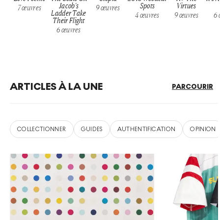
Jacob’s
Spots
Virtues
7
œuvres
9
œuvres
Ladder Take
4
œuvres
9
œuvres
6
Their Flight
6
œuvres
ARTICLES À LA UNE
PARCOURIR
COLLECTIONNER
GUIDES
AUTHENTIFICATION
OPINION