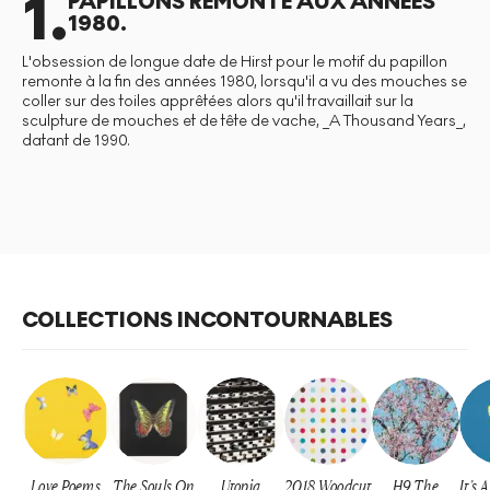
1
.
PAPILLONS REMONTE AUX ANNÉES
1980.
L'obsession de longue date de Hirst pour le motif du papillon
remonte à la fin des années 1980, lorsqu'il a vu des mouches se
coller sur des toiles apprêtées alors qu'il travaillait sur la
sculpture de mouches et de tête de vache, _A Thousand Years_,
datant de 1990.
COLLECTIONS INCONTOURNABLES
Love Poems
The Souls On
Utopia
2018 Woodcut
H9 The
It’s 