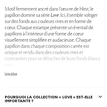
Motif fermement ancré dans l’œuvre de Hirst, le
papillon domine sa série
Love
. Ici, il semble voltiger
sur des fonds aux couleurs vives et en forme de
cœur. Chaque estampe présente un éventail de
papillons à l’intérieur d’une forme de cœur
visuellement simplifiée et audacieuse. Chaque
papillon dans chaque composition carrée est
unique et rendu dans des couleurs vives et
contrastées pour se détacher de leurs fonds blancs
unis.
Lire plus
Évoquant sa série de peintures intitulée
The Four
Elements (Who’s Afraid of Red, Yellow, Green and Blue)
datant de 2005, les sérigraphies de la série
Love
montrent les papillons comme s’ils étaient piégés
POURQUOI LA COLLECTION « LOVE » EST-ELLE
IMPORTANTE ?
sur du papier tue-mouches. Selon l’artiste, des