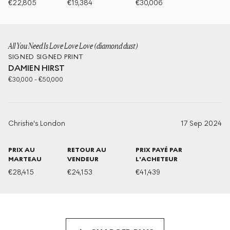
€
22,805
€
19,384
€
30,006
All You Need Is Love Love Love (diamond dust)
SIGNED
SIGNED PRINT
DAMIEN HIRST
€
30,000
-
€
50,000
Christie's London
17 Sep 2024
PRIX AU
RETOUR AU
PRIX PAYÉ PAR
MARTEAU
VENDEUR
L'ACHETEUR
€
28,415
€
24,153
€
41,439