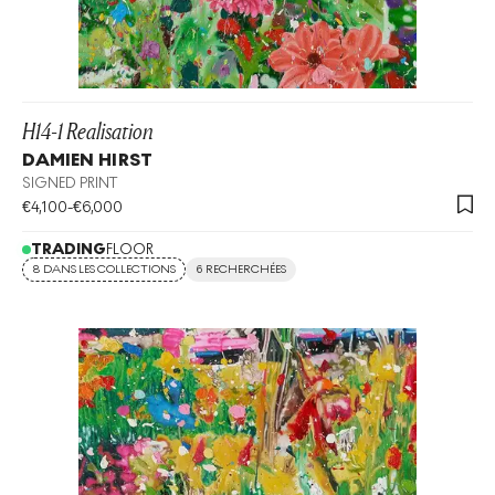
H14-1 Realisation
DAMIEN HIRST
SIGNED PRINT
€
4,100
-
€
6,000
TRADING
FLOOR
8 DANS LES COLLECTIONS
6 RECHERCHÉES