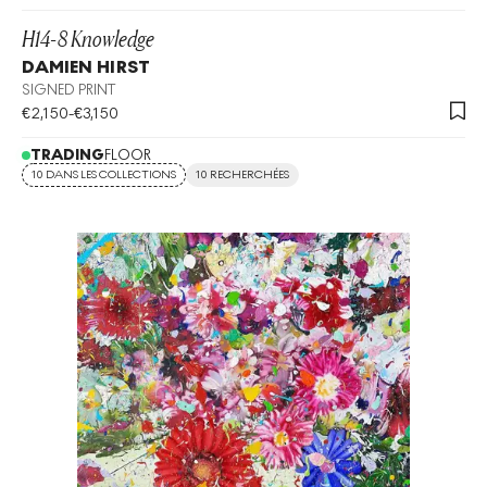
H14-8 Knowledge
DAMIEN HIRST
SIGNED PRINT
€
2,150
-
€
3,150
TRADING
FLOOR
10 DANS LES COLLECTIONS
10 RECHERCHÉES