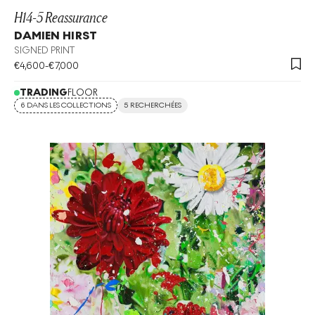
H14-5 Reassurance
DAMIEN HIRST
SIGNED PRINT
€
4,600
-
€
7,000
TRADING
FLOOR
6 DANS LES COLLECTIONS
5 RECHERCHÉES