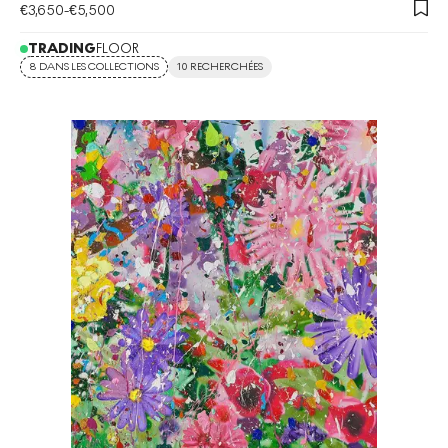
€
3,650
-
€
5,500
TRADING
FLOOR
8 DANS LES COLLECTIONS
10 RECHERCHÉES