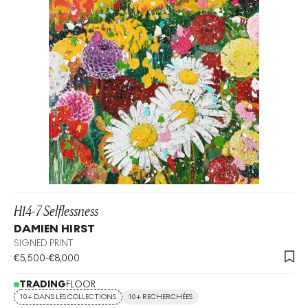
H14-7 Selflessness
DAMIEN HIRST
SIGNED PRINT
€
5,500
-
€
8,000
TRADING
FLOOR
10+ DANS LES COLLECTIONS
10+ RECHERCHÉES