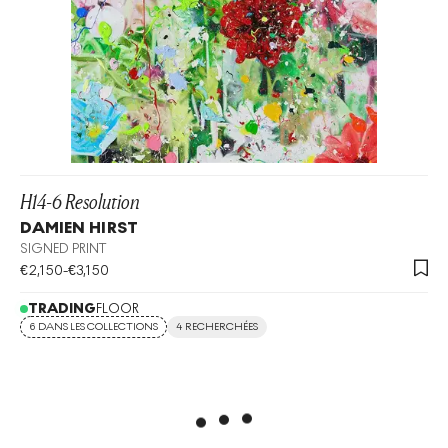
H14-6 Resolution
DAMIEN HIRST
SIGNED PRINT
€
2,150
-
€
3,150
TRADING
FLOOR
6 DANS LES COLLECTIONS
4 RECHERCHÉES