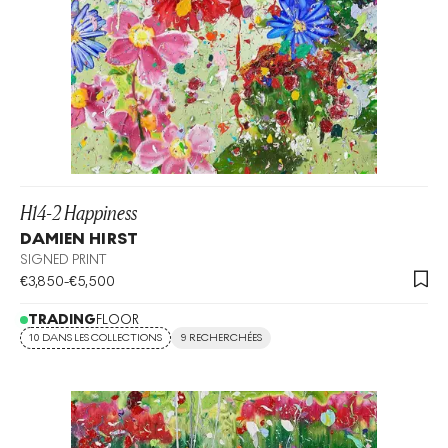
H14-2 Happiness
DAMIEN HIRST
SIGNED PRINT
€
3,850
-
€
5,500
TRADING
FLOOR
10 DANS LES COLLECTIONS
9 RECHERCHÉES