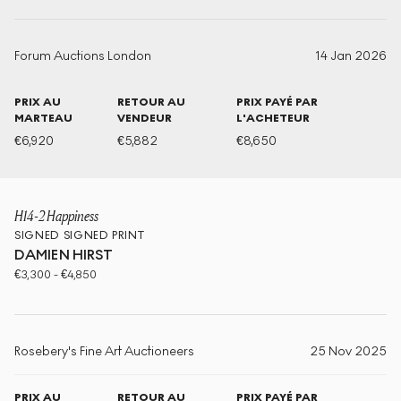
Forum Auctions London
14 Jan 2026
PRIX AU
RETOUR AU
PRIX PAYÉ PAR
MARTEAU
VENDEUR
L'ACHETEUR
€
6,920
€
5,882
€
8,650
H14-2 Happiness
SIGNED
SIGNED PRINT
DAMIEN HIRST
€
3,300
-
€
4,850
Rosebery's Fine Art Auctioneers
25 Nov 2025
PRIX AU
RETOUR AU
PRIX PAYÉ PAR