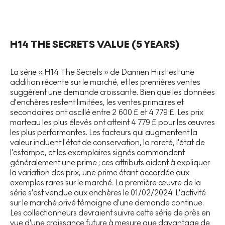
H14 THE SECRETS
VALUE (5 YEARS)
La série « H14 The Secrets » de Damien Hirst est une
addition récente sur le marché, et les premières ventes
suggèrent une demande croissante. Bien que les données
d'enchères restent limitées, les ventes primaires et
secondaires ont oscillé entre 2 600 £ et 4 779 £. Les prix
marteau les plus élevés ont atteint 4 779 £ pour les œuvres
les plus performantes. Les facteurs qui augmentent la
valeur incluent l'état de conservation, la rareté, l'état de
l'estampe, et les exemplaires signés commandent
généralement une prime ; ces attributs aident à expliquer
la variation des prix, une prime étant accordée aux
exemples rares sur le marché. La première œuvre de la
série s'est vendue aux enchères le 01/02/2024. L'activité
sur le marché privé témoigne d'une demande continue.
Les collectionneurs devraient suivre cette série de près en
vue d'une croissance future à mesure que davantage de