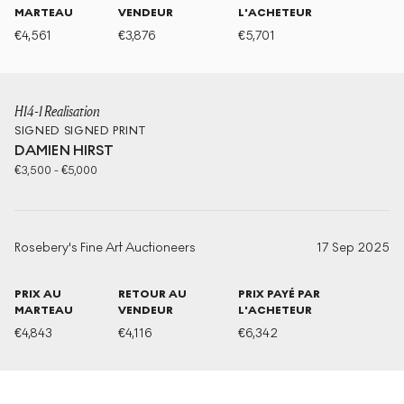
MARTEAU
VENDEUR
L'ACHETEUR
€
4,561
€
3,876
€
5,701
H14-1 Realisation
SIGNED
SIGNED PRINT
DAMIEN HIRST
€
3,500
-
€
5,000
Rosebery's Fine Art Auctioneers
17 Sep 2025
PRIX AU
RETOUR AU
PRIX PAYÉ PAR
MARTEAU
VENDEUR
L'ACHETEUR
€
4,843
€
4,116
€
6,342