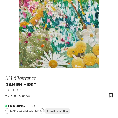
H14-3 Tolerance
DAMIEN HIRST
SIGNED PRINT
€
2,600
-
€
3,850
TRADING
FLOOR
7 DANS LES COLLECTIONS
5 RECHERCHÉES