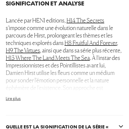
SIGNIFICATION ET ANALYSE
Lancée par HENI editions,
H14 The Secrets
s'impose comme une évolution naturelle dans le
parcours de Hirst, prolongeant les thèmes et les
techniques explorés dans
H8 Fruitful And Forever
,
H9 The Virtues
, ainsi que dans sa série plus récente,
H13 Where The Land Meets The Sea
. À l'instar des
Impressionnistes et des Pointillistes avant lui,
Damien Hirst utilise les fleurs comme un médium
pour sonder l'émotion personnelle et la nature
éphémère de l'existence. Son approche est
cependant résolument moderne, mobilisant une
Lire plus
palette vibrante et une technique qui allie le détail
minutieux à des applications de peinture presque
violentes et gestuelles. Cette dualité dans sa
technique reflète celle de ses thèmes : l'équilibre
QUELLE EST LA SIGNIFICATION DE LA SÉRIE «