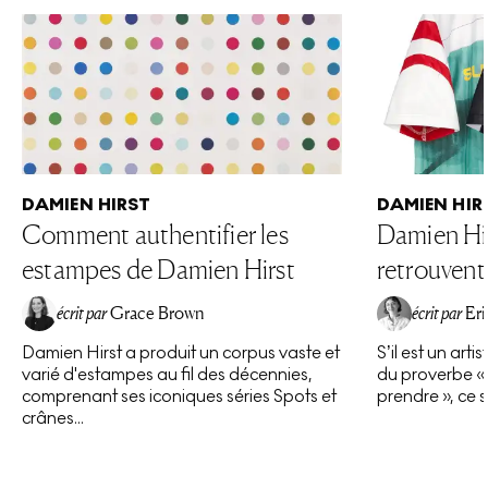
un univers où l'art illumine la danse entre l'humanité
et la nature.
DAMIEN HIRST
DAMIEN HIR
Comment authentifier les
Damien Hir
estampes de Damien Hirst
retrouvent
écrit par
Grace Brown
écrit par
Eri
Damien Hirst a produit un corpus vaste et
S’il est un art
varié d'estampes au fil des décennies,
du proverbe « 
comprenant ses iconiques séries Spots et
prendre », ce s
crânes...