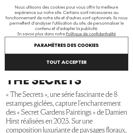
La plus grande plateforme mondiale d'estampes et éditions
Nous utilisons des cookies pour vous offrir la meilleure
modernes et contemporaines
expérience sur notre site. Certains sont nécessaires au
fonctionnement de notre site et d'autres sont optionnels. Ils nous
permettent d'analyser l'utilisation du site, de personnaliser le
contenu et d'adapter la publicité.
Menu
En savoir plus dans notre
Politique de confidentialité
Art En Vente
Damien Hirst
H14 The Secrets
PARAMÈTRES DES COOKIES
TOUT ACCEPTER
H14
THE SECRETS
« The Secrets », une série fascinante de 8
estampes giclées, capture l'enchantement
des « Secret Gardens Paintings » de Damien
Hirst réalisées en 2023. Sur une
composition luxuriante de paysages floraux,