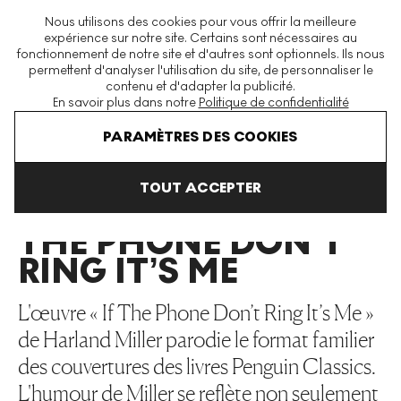
La plus grande plateforme mondiale d'estampes et éditions
Nous utilisons des cookies pour vous offrir la meilleure
modernes et contemporaines
expérience sur notre site. Certains sont nécessaires au
fonctionnement de notre site et d'autres sont optionnels. Ils nous
permettent d'analyser l'utilisation du site, de personnaliser le
contenu et d'adapter la publicité.
Menu
En savoir plus dans notre
Politique de confidentialité
Art En Vente
Harland Miller
If The Phone Don’t Ring It’s Me
PARAMÈTRES DES COOKIES
TOUT ACCEPTER
IF
THE PHONE DON’T
RING IT’S ME
L'œuvre « If The Phone Don’t Ring It’s Me »
de Harland Miller parodie le format familier
des couvertures des livres Penguin Classics.
L'humour de Miller se reflète non seulement