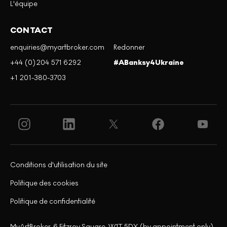
L'équipe
CONTACT
enquiries@myartbroker.com
Redonner
+44 (0)204 571 6292
#ABanksy4Ukraine
+1 201-380-3703
Conditions d'utilisation du site
Politique des cookies
Politique de confidentialité
MyArtBroker, 6 Fitzroy Square, W1T 5DX (by appointment only)