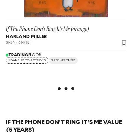
If The Phone Don't Ring It's Me (orange)
HARLAND MILLER
SIGNED PRINT
TRADING
FLOOR
1 DANS LES COLLECTIONS
3 RECHERCHÉES
IF THE PHONE DON’T RING IT’S ME
VALUE
(5 YEARS)