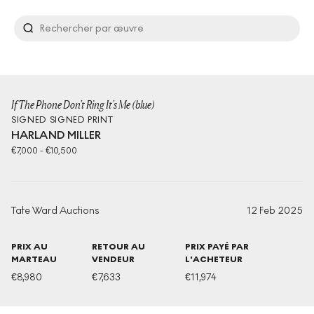
If The Phone Don't Ring It's Me (blue)
SIGNED
SIGNED PRINT
HARLAND MILLER
€
7,000
-
€
10,500
Tate Ward Auctions
12 Feb 2025
PRIX AU
RETOUR AU
PRIX PAYÉ PAR
MARTEAU
VENDEUR
L'ACHETEUR
€
8,980
€
7,633
€
11,974