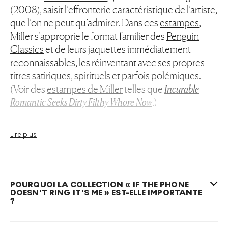
(2008), saisit l’effronterie caractéristique de l’artiste,
que l’on ne peut qu’admirer. Dans ces
estampes
,
Miller s’approprie le format familier des
Penguin
Classics
et de leurs jaquettes immédiatement
reconnaissables, les réinventant avec ses propres
titres satiriques, spirituels et parfois polémiques.
(Voir des
estampes de Miller
telles que
Incurable
Romantic Seeks Dirty Filthy Whore Now
.)
L’humour de Miller ne se reflète pas seulement dans
Lire plus
le titre de l’estampe, mais aussi dans la substitution
ironique de son nom à celui de l’auteur sur la
couverture du livre. Contrairement aux autres
œuvres de la série Penguin, au lieu d’écrire son nom
POURQUOI LA COLLECTION « IF THE PHONE
DOESN'T RING IT'S ME » EST-ELLE IMPORTANTE
complet ici, Miller écrit simplement « It’s me » (C’est
?
moi), signe de son ascension et de sa
reconnaissance dans le monde de l’art. Il utilise