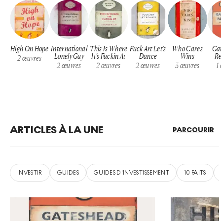
High On Hope
International
This Is Where
Fuck Art Let’s
Who Cares
Ga
Lonely Guy
It’s Fuckin At
Dance
Wins
Re
2
œuvres
2
œuvres
2
œuvres
2
œuvres
3
œuvres
1
ARTICLES À LA UNE
PARCOURIR
INVESTIR
GUIDES
GUIDES D'INVESTISSEMENT
10 FAITS