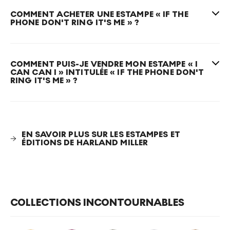
occasionnellement d’autres écrivains célèbres
COMMENT ACHETER UNE ESTAMPE « IF THE
comme Charles Bukowski ou Ernest Hemingway, ce
PHONE DON'T RING IT'S ME » ?
qui trahit son vif intérêt pour la littérature. La série
Penguin, que Miller a commencée en 2001, fut un
moment charnière dans sa carrière artistique et est
COMMENT PUIS-JE VENDRE MON ESTAMPE « I
CAN CAN I » INTITULÉE « IF THE PHONE DON'T
aujourd’hui ce qui lui vaut sa plus grande notoriété.
RING IT'S ME » ?
Les
estampes
If The Phone Don't Ring It's Me
emploient une superposition de couleurs pour
obtenir leur aspect authentique et usé, les bords de
EN SAVOIR PLUS SUR LES ESTAMPES ET
ÉDITIONS DE HARLAND MILLER
l’œuvre semblant déchirés et le dos du livre plié.
COLLECTIONS INCONTOURNABLES