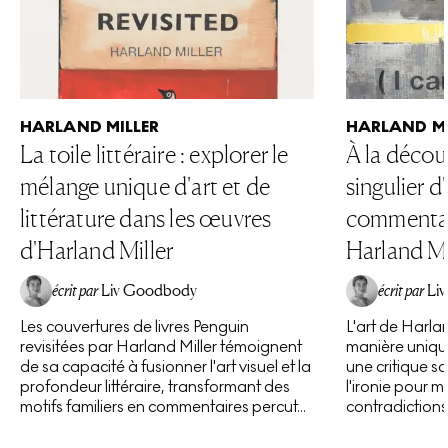
HARLAND MILLER
HARLAND MI
La toile littéraire : explorer le
À la décou
mélange unique d'art et de
singulier 
littérature dans les œuvres
commentair
d'Harland Miller
Harland Mi
écrit par
Liv Goodbody
écrit par
Li
Les couvertures de livres Penguin
L'art de Harla
revisitées par Harland Miller témoignent
manière uniqu
de sa capacité à fusionner l'art visuel et la
une critique so
profondeur littéraire, transformant des
l'ironie pour m
motifs familiers en commentaires percut...
contradictions