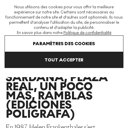
La plus grande plateforme mondiale d'estampes et éditions
Nous utilisons des cookies pour vous offrir la meilleure
modernes et contemporaines
expérience sur notre site. Certains sont nécessaires au
fonctionnement de notre site et d'autres sont optionnels. Ils nous
permettent d'analyser l'utilisation du site, de personnaliser le
contenu et d'adapter la publicité.
Menu
En savoir plus dans notre
Politique de confidentialité
Art En Vente
Helen Frankenthaler
La Sardana, Plaza Real, Un 
PARAMÈTRES DES COOKIES
TOUT ACCEPTER
LA
SARDANA, PLAZA
REAL, UN POCO
MÁS, RAMBLAS
(EDICIONES
POLÍGRAFA)
En 1987, Helen Frankenthaler s’est