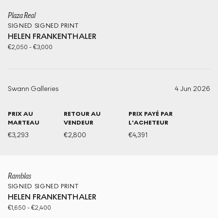
Plaza Real
SIGNED
SIGNED PRINT
HELEN FRANKENTHALER
€
2,050
-
€
3,000
Swann Galleries
4 Jun 2026
PRIX AU
RETOUR AU
PRIX PAYÉ PAR
MARTEAU
VENDEUR
L'ACHETEUR
€
3,293
€
2,800
€
4,391
Ramblas
SIGNED
SIGNED PRINT
HELEN FRANKENTHALER
€
1,650
-
€
2,400