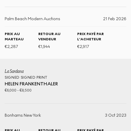
Palm Beach Modern Auctions
21 Feb 2026
PRIX AU
RETOUR AU
PRIX PAYÉ PAR
MARTEAU
VENDEUR
L'ACHETEUR
€
2,287
€
1,944
€
2,917
La Sardana
SIGNED
SIGNED PRINT
HELEN FRANKENTHALER
€
6,000
-
€
8,500
Bonhams New York
3 Oct 2023
PRIX AU
RETOUR AU
PRIX PAYÉ PAR