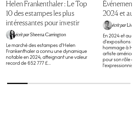
résulte un ensemble d'œuvres qui semblent
Helen Frankenthaler : Le Top
Événements
enracinées dans un lieu tout en étant intemporelles
10 des estampes les plus
2024 et au
dans leur abstraction.
intéressantes pour investir
écrit par
Li
écrit par
Sheena Carrington
En 2024 et au-
d'expositions 
Le marché des estampes d'Helen
hommage à Hel
Frankenthaler a connu une dynamique
artiste améric
notable en 2024, atteignant une valeur
pour son rôle
record de 652 777 £...
l'expressionnis