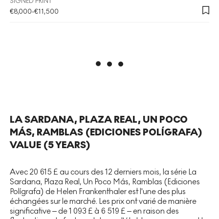
SIGNED PRINT
€
8,000
-
€
11,500
LA SARDANA, PLAZA REAL, UN POCO
MÁS, RAMBLAS (EDICIONES POLÍGRAFA)
VALUE (5 YEARS)
Avec 20 615 £ au cours des 12 derniers mois, la série
La
Sardana, Plaza Real, Un Poco Más, Ramblas (Ediciones
Polígrafa)
de Helen Frankenthaler est l'une des plus
échangées sur le marché. Les prix ont varié de manière
significative – de 1 093 £ à 6 519 £ – en raison des