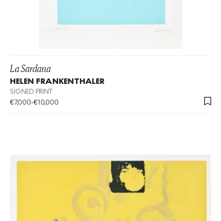
La Sardana
HELEN FRANKENTHALER
SIGNED PRINT
€
7,000
-
€
10,000