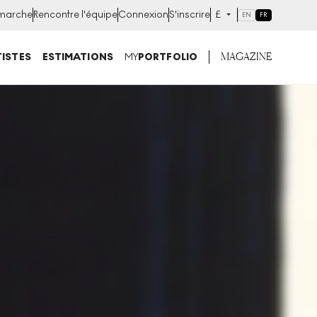
marche
Rencontre l'équipe
Connexion
S'inscrire
£
EN
FR
MAGAZINE
ISTES
ESTIMATIONS
MY
PORTFOLIO