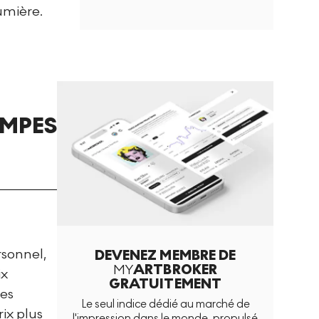
lumière.
AMPES
rsonnel,
DEVENEZ MEMBRE DE
MY
ARTBROKER
ix
GRATUITEMENT
ues
Le seul indice dédié au marché de
rix plus
l'impression dans le monde, propulsé