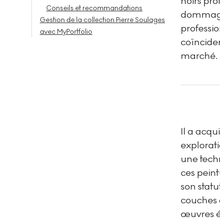
noirs pro
Conseils et recommandations
dommages
Gestion de la collection Pierre Soulages
professi
avec MyPortfolio
coïnciden
marché.
Il a acqu
explorati
une tech
ces pein
son statu
couches é
œuvres ét