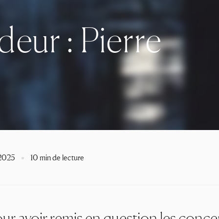
eur : Pierre
 2025
10 min de lecture
our avoir remis en question les conce