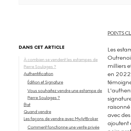
POINTS C
DANS CET ARTICLE
Les estam
Outrenoir
À combien se vendent les estampes de
milliers e
Pierre Soulages ?
en 2022,
Authentification
témoigne
Édition et Signature
L'authent
Vous souhaitez vendre une estampe de
Pierre Soulages ?
signature
État
raisonné 
Quand vendre
avec des
Les façons de vendre avec MyArtBroker
ajoutent 
Comment fonctionne une vente privée