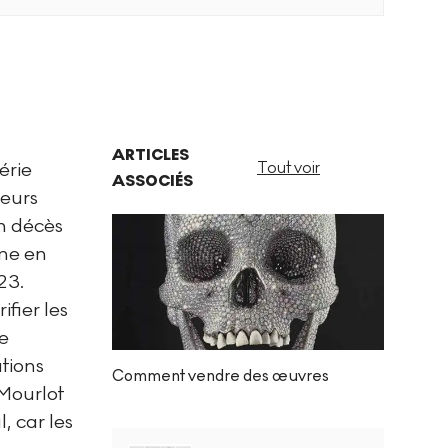
ARTICLES
érie
Tout voir
ASSOCIÉS
ieurs
on décès
mme en
23.
fier les
ue
ations
Comment vendre des œuvres
Mourlot
, car les