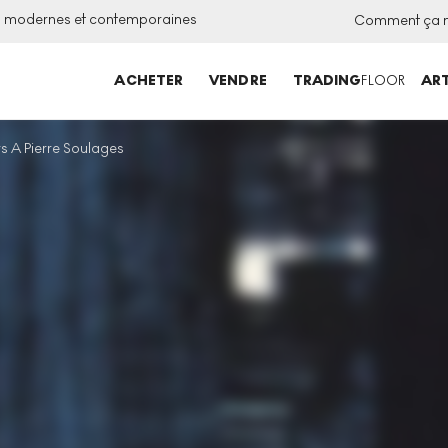
ns modernes et contemporaines
Comment ça 
ACHETER
VENDRE
TRADING
FLOOR
ART
 A Pierre Soulages