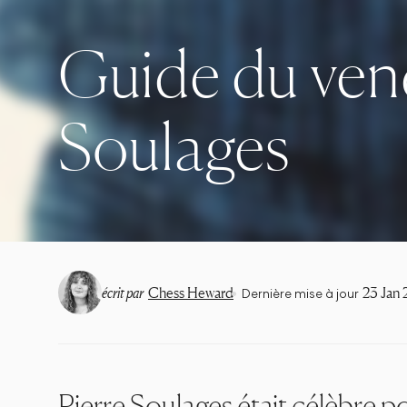
Guide du vend
Soulages
•
écrit par
Chess Heward
23 Jan
Dernière mise à jour
Pierre Soulages
était célèbre p