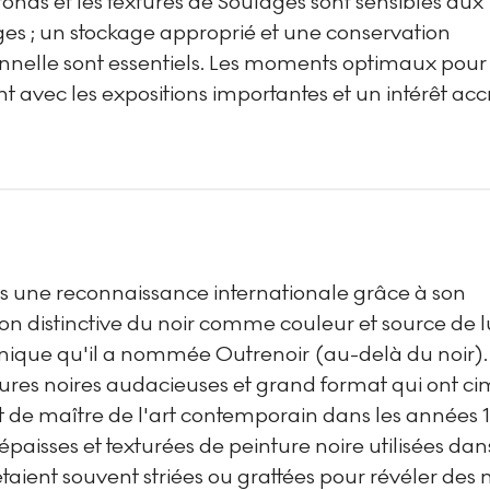
fonds et les textures de Soulages sont sensibles aux
 ; un stockage approprié et une conservation
onnelle sont essentiels. Les moments optimaux pour 
t avec les expositions importantes et un intérêt ac
is une reconnaissance internationale grâce à son
on distinctive du noir comme couleur et source de 
nique qu'il a nommée Outrenoir (au-delà du noir).
tures noires audacieuses et grand format qui ont c
t de maître de l'art contemporain dans les années 
paisses et texturées de peinture noire utilisées dan
aient souvent striées ou grattées pour révéler des 