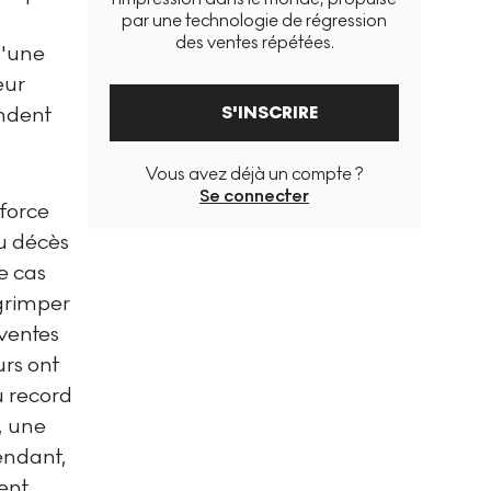
par une technologie de régression
des ventes répétées.
d'une
eur
S'INSCRIRE
endent
Vous avez déjà un compte ?
Se connecter
force
au décès
e cas
 grimper
 ventes
urs ont
u record
, une
pendant,
ent