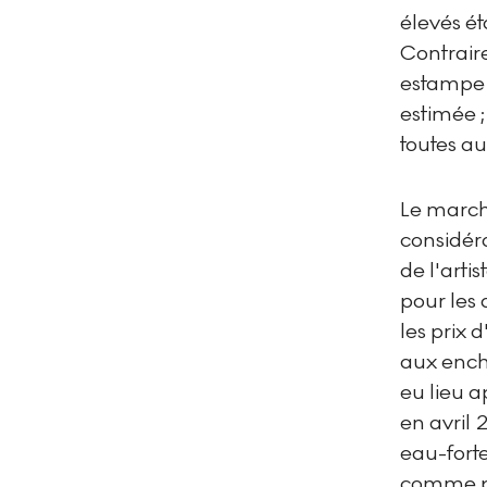
élevés ét
Contrair
estampe 
estimée 
toutes au
Le march
considér
de l'art
pour les 
les prix 
aux enchè
eu lieu a
en avril 
eau-forte
comme po