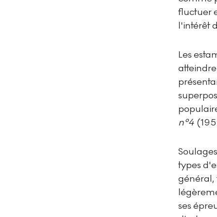
fluctuer
l'intérêt
Les esta
atteindr
présentan
superposi
populair
n°4
(195
Soulages 
types d'
général, 
légèremen
ses épreu