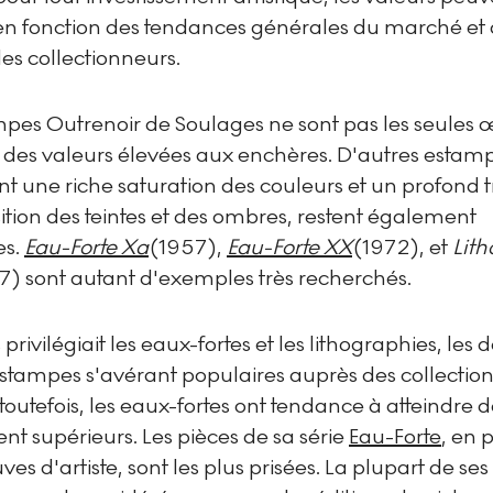
 en fonction des tendances générales du marché et
 des collectionneurs.
mpes Outrenoir de Soulages ne sont pas les seules 
e des valeurs élevées aux enchères. D'autres estam
t une riche saturation des couleurs et un profond t
tion des teintes et des ombres, restent également
es.
Eau-Forte Xa
(1957),
Eau-Forte XX
(1972), et
Lit
7) sont autant d'exemples très recherchés.
privilégiait les eaux-fortes et les lithographies, les 
estampes s'avérant populaires auprès des collection
toutefois, les eaux-fortes ont tendance à atteindre d
t supérieurs. Les pièces de sa série
Eau-Forte
, en 
ves d'artiste, sont les plus prisées. La plupart de ses