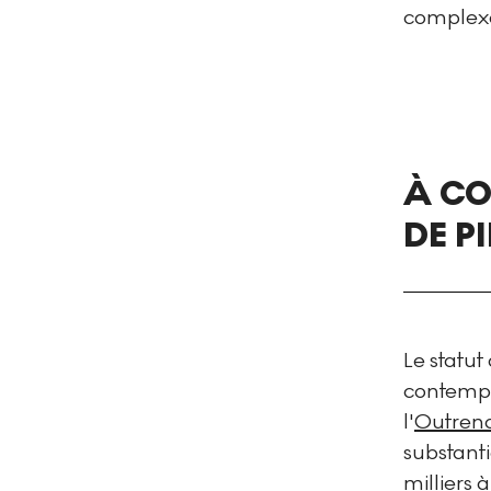
complexes
À CO
DE P
Le statut
contempor
l'
Outreno
substanti
milliers à