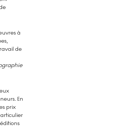
 de
œuvres à
pes,
ravail de
hographie
deux
neurs. En
es prix
particulier
 éditions