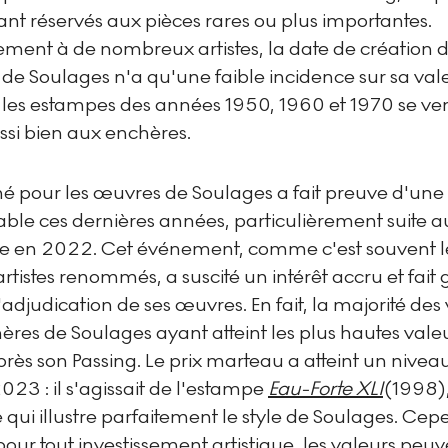
ant réservés aux pièces rares ou plus importantes.
ement à de nombreux artistes, la date de création 
de Soulages n'a qu'une faible incidence sur sa val
; les estampes des années 1950, 1960 et 1970 se v
ssi bien aux enchères.
é pour les œuvres de Soulages a fait preuve d'une 
able ces dernières années, particulièrement suite 
iste en 2022. Cet événement, comme c'est souvent l
artistes renommés, a suscité un intérêt accru et fait
d'adjudication de ses œuvres. En fait, la majorité des
res de Soulages ayant atteint les plus hautes vale
près son Passing. Le prix marteau a atteint un nivea
2023 : il s'agissait de l'estampe
Eau-Forte XLI
(1998)
 qui illustre parfaitement le style de Soulages. Ce
ur tout investissement artistique, les valeurs peuv