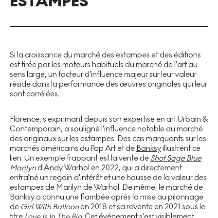
ESTAMPES
Si la croissance du marché des estampes et des éditions
est tirée par les moteurs habituels du marché de l'art au
sens large, un facteur d'influence majeur sur leur valeur
réside dans la performance des œuvres originales qui leur
sont corrélées.
Florence, s'exprimant depuis son expertise en art Urbain &
Contemporain, a souligné l'influence notable du marché
des originaux sur les estampes. Des cas marquants sur les
marchés américains du Pop Art et de
Banksy
illustrent ce
lien. Un exemple frappant est la vente de
Shot Sage Blue
Marilyn
d'
Andy Warhol
en 2022, qui a directement
entraîné un regain d'intérêt et une hausse de la valeur des
estampes de Marilyn de Warhol. De même, le marché de
Banksy a connu une flambée après la mise au pilonnage
de
Girl With Balloon
en 2018 et sa revente en 2021 sous le
titre
Love Is In The Bin
. Cet événement s'est visiblement