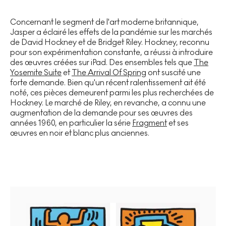
Concernant le segment de l'art moderne britannique,
Jasper a éclairé les effets de la pandémie sur les marchés
de David Hockney et de Bridget Riley. Hockney, reconnu
pour son expérimentation constante, a réussi à introduire
des œuvres créées sur iPad. Des ensembles tels que
The
Yosemite Suite
et
The Arrival Of Spring
ont suscité une
forte demande. Bien qu'un récent ralentissement ait été
noté, ces pièces demeurent parmi les plus recherchées de
Hockney. Le marché de Riley, en revanche, a connu une
augmentation de la demande pour ses œuvres des
années 1960, en particulier la série
Fragment
et ses
œuvres en noir et blanc plus anciennes.