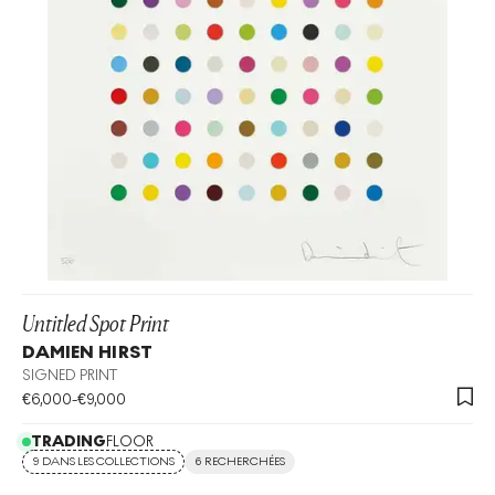
Untitled Spot Print
DAMIEN HIRST
SIGNED PRINT
€
6,000
-
€
9,000
TRADING
FLOOR
9 DANS LES COLLECTIONS
6 RECHERCHÉES