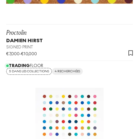
Proctolin
DAMIEN HIRST
SIGNED PRINT
€
7,000
-
€
10,000
TRADING
FLOOR
5 DANS LES COLLECTIONS
4 RECHERCHÉES