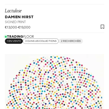
Lactulose
DAMIEN HIRST
SIGNED PRINT
€
13,000
-
€
19,000
TRADING
FLOOR
1 EN VENTE
3 DANS LES COLLECTIONS
2 RECHERCHÉES