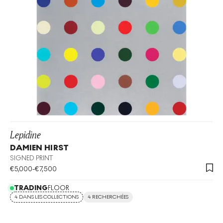
Lepidine
DAMIEN HIRST
SIGNED PRINT
€
5,000
-
€
7,500
TRADING
FLOOR
4 DANS LES COLLECTIONS
4 RECHERCHÉES