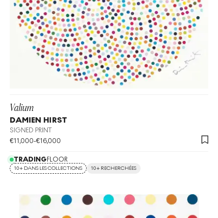
Valium
DAMIEN HIRST
SIGNED PRINT
€
11,000
-
€
16,000
TRADING
FLOOR
10+ DANS LES COLLECTIONS
10+ RECHERCHÉES