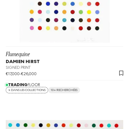
Flumequine
DAMIEN HIRST
SIGNED PRINT
€
17,000
-
€
26,000
TRADING
FLOOR
4 DANS LES COLLECTIONS
10+ RECHERCHÉES