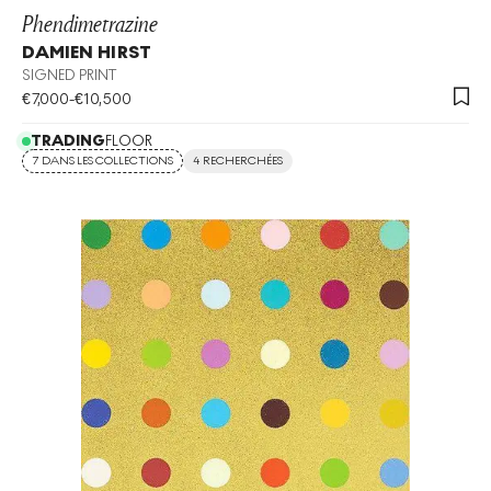
Phendimetrazine
DAMIEN HIRST
SIGNED PRINT
€
7,000
-
€
10,500
TRADING
FLOOR
7 DANS LES COLLECTIONS
4 RECHERCHÉES