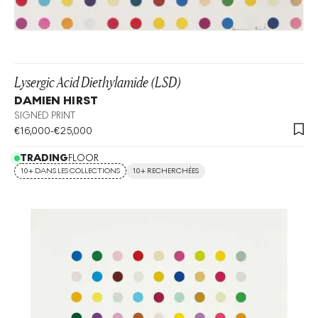
Lysergic Acid Diethylamide (LSD)
DAMIEN HIRST
SIGNED PRINT
€
16,000
-
€
25,000
TRADING
FLOOR
10+ DANS LES COLLECTIONS
10+ RECHERCHÉES