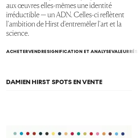
aux œuvres elles-mêmes une identité
irréductible — un ADN. Celles-ci reflètent
l'ambition de Hirst d'entremêler l'art et la
science.
ACHETER
VENDRE
SIGNIFICATION ET ANALYSE
VALEUR
RÉS
DAMIEN HIRST SPOTS EN VENTE