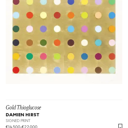
Gold Thioglucose
DAMIEN HIRST
SIGNED PRINT
€
14,500
-
€
22,000