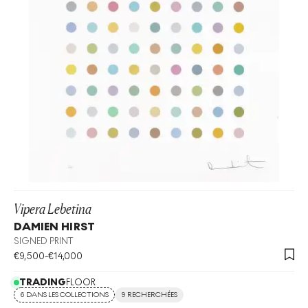
Vipera Lebetina
DAMIEN HIRST
SIGNED PRINT
€
9,500
-
€
14,000
TRADING
FLOOR
6 DANS LES COLLECTIONS
9 RECHERCHÉES