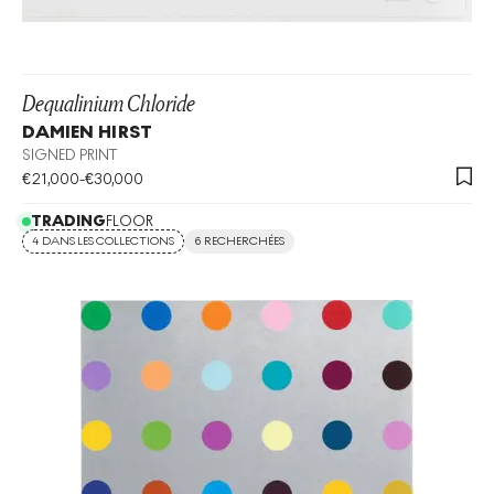
Dequalinium Chloride
DAMIEN HIRST
SIGNED PRINT
€
21,000
-
€
30,000
TRADING
FLOOR
4 DANS LES COLLECTIONS
6 RECHERCHÉES