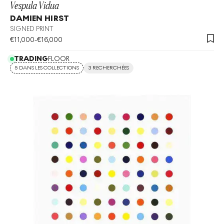
Vespula Vidua
DAMIEN HIRST
SIGNED PRINT
€
11,000
-
€
16,000
TRADING
FLOOR
5 DANS LES COLLECTIONS
3 RECHERCHÉES