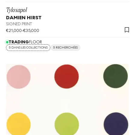
Tyloxapol
DAMIEN HIRST
SIGNED PRINT
€
21,000
-
€
35,000
TRADING
FLOOR
5 DANS LES COLLECTIONS
5 RECHERCHÉES