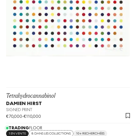
Tetrahydrocannabinol
DAMIEN HIRST
SIGNED PRINT
€
70,000
-
€
110,000
TRADING
FLOOR
1 EN VENTE
8 DANS LES COLLECTIONS
10+ RECHERCHÉES