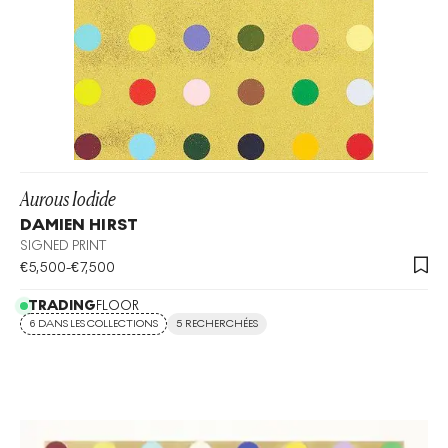
Aurous Iodide
DAMIEN HIRST
SIGNED PRINT
€
5,500
-
€
7,500
TRADING
FLOOR
6 DANS LES COLLECTIONS
5 RECHERCHÉES