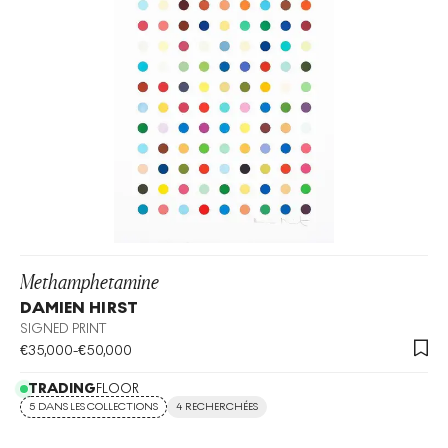
Methamphetamine
DAMIEN HIRST
SIGNED PRINT
€
35,000
-
€
50,000
TRADING
FLOOR
5 DANS LES COLLECTIONS
4 RECHERCHÉES