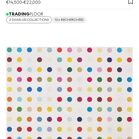
€
14,500
-
€
22,000
TRADING
FLOOR
2 DANS LES COLLECTIONS
10+ RECHERCHÉES