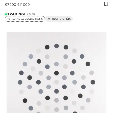
€
7,500
-
€
11,000
TRADING
FLOOR
10+ DANS LES COLLECTIONS
10+ RECHERCHÉES