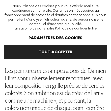
La plus grande plateforme mondiale d'estampes et éditions
Nous utilisons des cookies pour vous offrir la meilleure
modernes et contemporaines
expérience sur notre site. Certains sont nécessaires au
fonctionnement de notre site et d'autres sont optionnels. Ils nous
permettent d'analyser l'utilisation du site, de personnaliser le
contenu et d'adapter la publicité.
Menu
En savoir plus dans notre
Politique de confidentialité
Art En Vente
Damien Hirst
Spots
PARAMÈTRES DES COOKIES
TOUT ACCEPTER
SPOTS
Les peintures et estampes à pois de Damien
Hirst sont universellement reconnues, avec
leur composition en grille précise de cercles
colorés. Son ambition est de créer de l'art «
comme une machine », et pourtant, la
coloration unique de chaque point confère