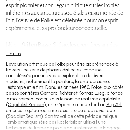
esprit pionnier et son regard critique sur les ironies
inhérentes aux structures sociétales et au monde de
l’art, l’œuvre de Polke est célébrée pour son esprit
expérimental et sa profondeur conceptuelle.
Né en 1941 en Basse-Silésie, les premières années
de Polke ont été façonnées par les bouleversements
Lire plus
de l’Allemagne d’après-guerre. Sa famille a fui vers
L'évolution artistique de Polke peut être appréhendée à
l’Allemagne de l’Est en 1945, puis vers l’Allemagne
travers une série de phases distinctes, chacune
de l’Ouest en 1953, où Polke a terminé ses études à
caractérisée par une vaste exploration de divers
médiums, notamment la peinture, la photographie,
la Kunstakademie Düsseldorf. C’est là qu’il a
l'estampe et le film. Dans les années 1960, Polke, aux côtés
commencé à montrer des signes précoces de son
de ses confrères
Gerhard Richter
et
Konrad Lueg
, a fondé
intérêt artistique et de sa propension à repousser les
le mouvement connu sous le nom de réalisme capitaliste
limites. Sa formation sous la tutelle d’artistes
(
Capitalist Realism
), une réponse critique tant au
Pop Art
américain qu'au réalisme socialiste du bloc soviétique
influents tels que
Joseph Beuys
a fourni un terrain
(
Socialist Realism
). Son travail de cette période, tel que
fertile à sa créativité naissante.
l'emblématique série des Rasterbilder, utilisait une
technique de trame de points pour interroger le langage