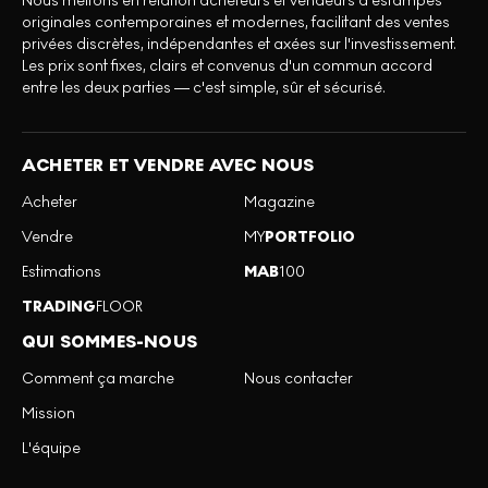
Nous mettons en relation acheteurs et vendeurs d'estampes
originales contemporaines et modernes, facilitant des ventes
privées discrètes, indépendantes et axées sur l'investissement.
Les prix sont fixes, clairs et convenus d'un commun accord
entre les deux parties — c'est simple, sûr et sécurisé.
ACHETER ET VENDRE AVEC NOUS
Acheter
Magazine
Vendre
MY
PORTFOLIO
Estimations
MAB
100
TRADING
FLOOR
QUI SOMMES-NOUS
Comment ça marche
Nous contacter
Mission
L'équipe