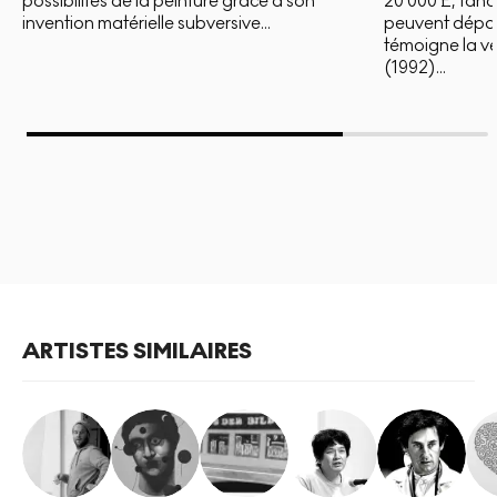
possibilités de la peinture grâce à son
20 000 £, tandi
invention matérielle subversive...
peuvent dépas
témoigne la v
(1992)...
ARTISTES SIMILAIRES