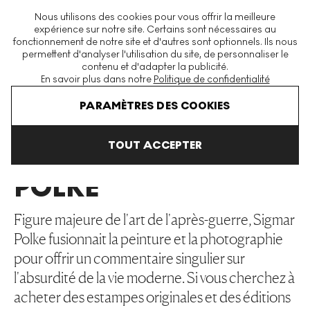
La plus grande plateforme mondiale d'estampes et éditions
Nous utilisons des cookies pour vous offrir la meilleure
modernes et contemporaines
expérience sur notre site. Certains sont nécessaires au
fonctionnement de notre site et d'autres sont optionnels. Ils nous
permettent d'analyser l'utilisation du site, de personnaliser le
contenu et d'adapter la publicité.
Menu
En savoir plus dans notre
Politique de confidentialité
Art En Vente
Sigmar Polke
PARAMÈTRES DES COOKIES
TOUT ACCEPTER
SIGMAR
POLKE
Figure majeure de l'art de l'après-guerre, Sigmar
Polke fusionnait la peinture et la photographie
pour offrir un commentaire singulier sur
l'absurdité de la vie moderne. Si vous cherchez à
acheter des estampes originales et des éditions