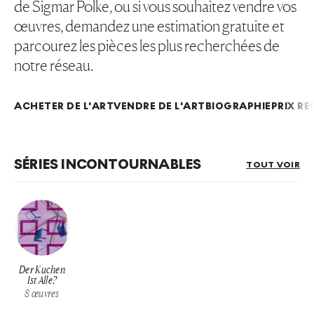
de Sigmar Polke, ou si vous souhaitez vendre vos
œuvres, demandez une estimation gratuite et
parcourez les pièces les plus recherchées de
notre réseau.
ACHETER DE L'ART
VENDRE DE L'ART
BIOGRAPHIE
PRIX R
SÉRIES INCONTOURNABLES
TOUT VOIR
Der Kuchen
Ist Alle?
8
œuvres