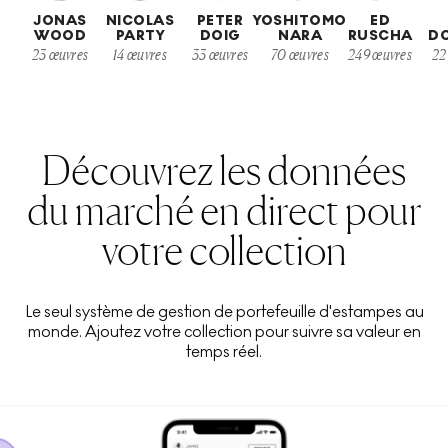
JONAS
NICOLAS
PETER
YOSHITOMO
ED
WOOD
PARTY
DOIG
NARA
RUSCHA
D
23
œuvres
14
œuvres
33
œuvres
70
œuvres
249
œuvres
22
Découvrez les données
du marché en direct pour
votre collection
Le seul système de gestion de portefeuille d'estampes au
monde. Ajoutez votre collection pour suivre sa valeur en
temps réel.