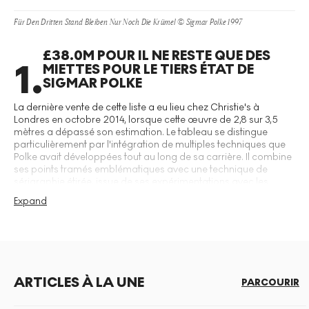
Für Den Dritten Stand Bleiben Nur Noch Die Krümel © Sigmar Polke 1997
£38.0M POUR IL NE RESTE QUE DES
1
.
MIETTES POUR LE TIERS ÉTAT DE
SIGMAR POLKE
La dernière vente de cette liste a eu lieu chez Christie's à
Londres en octobre 2014, lorsque cette œuvre de 2,8 sur 3,5
mètres a dépassé son estimation. Le tableau se distingue
particulièrement par l'intégration de multiples techniques que
Polke avait développées tout au long de sa carrière. Il combine
ses points tramés emblématiques avec une technique de
sérigraphie étirée, issue de ses expérimentations avec les
erreurs de photocopie. Peinte sur un tissu métallique, l'œuvre
Expand
est un composite saisissant de styles et de méthodes que Polke
s'était appropriés et affinés au fil de décennies d'innovation.
L'imagerie de l'œuvre fait écho à son titre socialement critique,
For The Third Rank, There Are Only Crumbs
(Pour le troisième
rang, il n'y a que des miettes), représentant quatre figures sans
tête en costume balayant des miettes dans des paniers. Ces
ARTICLES À LA UNE
images sont à la fois drôles et inquiétantes, ressemblant à des
PARCOURIR
robots travaillant sans fin dans un cosmos sombre mais
coloré. L'appréciation substantielle de sa valeur – après s'être