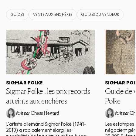
vendue seulement 265 000 £ en 2003 – démontre la montée
spectaculaire du marché de Polke sur une période relativement
courte.
GUIDES
VENTE AUX ENCHÈRES
GUIDES DU VENDEUR
SIGMAR POLKE
SIGMAR POL
Sigmar Polke : les prix records
Guide de 
atteints aux enchères
Polke
écrit par
Chess Heward
écrit par
Ch
L'artiste allemand Sigmar Polke (1941-
Les estampes 
2010) a radicalement élargi les
négocient gén