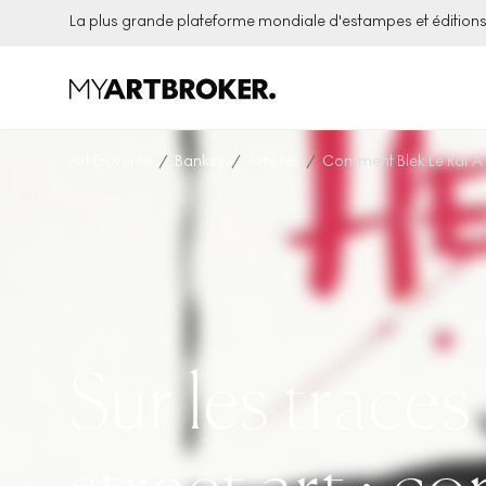
La plus grande plateforme mondiale d'estampes et éditio
Art En Vente
Banksy
Articles
Comment Blek Le Rat A I
Sur les traces