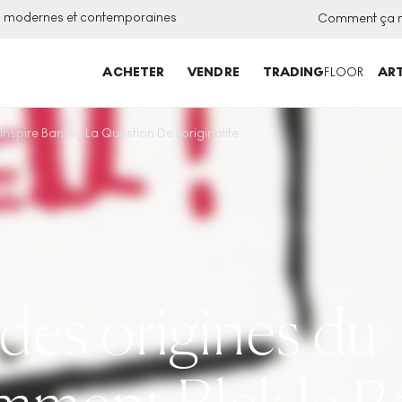
ns modernes et contemporaines
Comment ça 
ACHETER
VENDRE
TRADING
FLOOR
ART
nspire Banksy La Question De Loriginalite
 des origines du