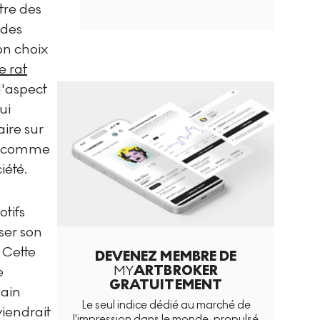
tre des
 des
on choix
e rat
l'aspect
ui
aire sur
lle comme
iété.
tifs
ser son
 Cette
DEVENEZ MEMBRE DE
MY
ARTBROKER
e
GRATUITEMENT
main
Le seul indice dédié au marché de
viendrait
l'impression dans le monde, propulsé