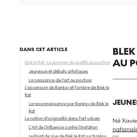
BLEK
DANS CET ARTICLE
AU 
Blek le Rat : Le pionnier du graffiti au pochoir
Jeunesse et débuts artistiques
La naissance de l'art au pochoir
L'ascension de Banksy et l'ombre de Blek le
Rat
JEUNE
La reconnaissance par Banksy de Blek le
Rat
La notion d'originalité dans l'art urbain
Né Xavier 
L’Art de l’Influence contre l’Imitation
national
Le Point de Vue de Blek le Rat sur Banksy