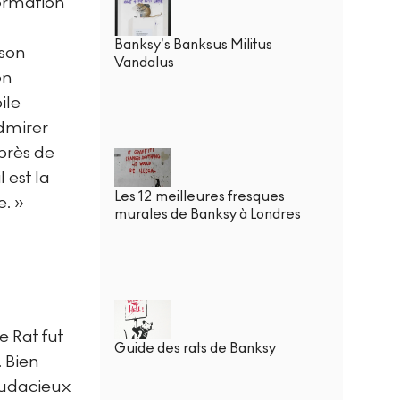
formation
Banksy’s Banksus Militus
 son
Vandalus
on
ile
dmirer
 près de
 est la
Les 12 meilleures fresques
e. »
murales de Banksy à Londres
e Rat fut
Guide des rats de Banksy
. Bien
 audacieux