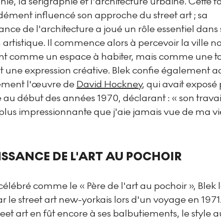
hie, la sérigraphie et l'architecture urbaine. Cette 
dément influencé son approche du street art ; sa
nce de l'architecture a joué un rôle essentiel dans
 artistique. Il commence alors à percevoir la ville n
t comme un espace à habiter, mais comme une to
t une expression créative. Blek confie également a
ément l'œuvre de
David Hockney
, qui avait exposé
 au début des années 1970, déclarant : « son travail
plus impressionnante que j'aie jamais vue de ma vi
ISSANCE DE L'ART AU POCHOIR
élébré comme le « Père de l'art au pochoir », Blek l
ar le street art new-yorkais lors d'un voyage en 1971
reet art en fût encore à ses balbutiements, le style