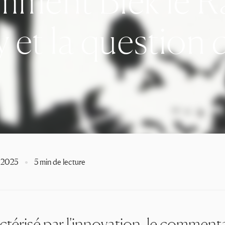
omment Blek le R
y et la question 
 2025
5 min de lecture
ctérisé par l'innovation, le commenta