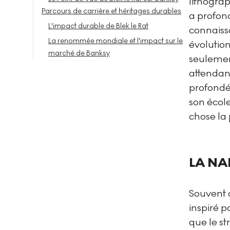
lithograp
Parcours de carrière et héritages durables
a profon
L'impact durable de Blek le Rat
connaissa
La renommée mondiale et l'impact sur le
évolution
marché de Banksy
seulemen
attendan
profond
son école
chose la 
LA NA
Souvent c
inspiré p
que le st