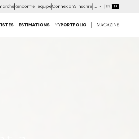
marche
Rencontre l'équipe
Connexion
S'inscrire
£
EN
FR
MAGAZINE
ISTES
ESTIMATIONS
MY
PORTFOLIO