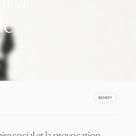
at a
de
BANKSY
ire social et la provocation,