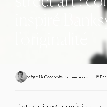
street art : c
inspiré Banks
l'originalité
•
écrit par
Liv Goodbody
18 Dec
Dernière mise à jour
L'art urbain est un médium cara