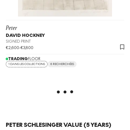
Peter
DAVID HOCKNEY
SIGNED PRINT
€
2,600
-
€
3,800
TRADING
FLOOR
1 DANS LES COLLECTIONS
6 RECHERCHÉES
PETER SCHLESINGER
VALUE (5 YEARS)