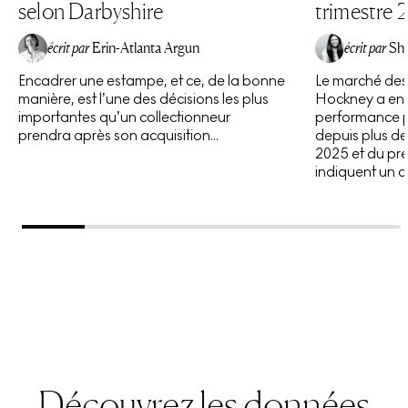
selon Darbyshire
trimestre
écrit par
Erin-Atlanta Argun
écrit par
Sh
Encadrer une estampe, et ce, de la bonne
Le marché des
manière, est l’une des décisions les plus
Hockney a enre
importantes qu’un collectionneur
performance p
prendra après son acquisition...
depuis plus de 
2025 et du pre
indiquent un 
Découvrez les données