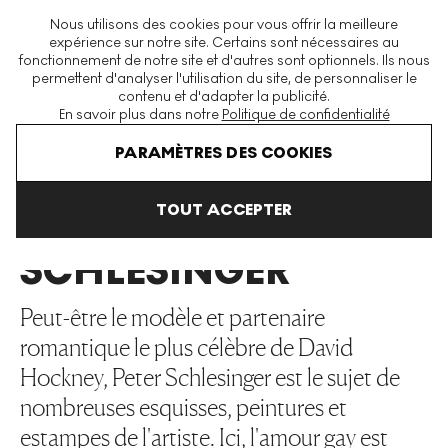
La plus grande plateforme mondiale d'estampes et éditions
Nous utilisons des cookies pour vous offrir la meilleure
modernes et contemporaines
expérience sur notre site. Certains sont nécessaires au
fonctionnement de notre site et d'autres sont optionnels. Ils nous
permettent d'analyser l'utilisation du site, de personnaliser le
contenu et d'adapter la publicité.
Menu
En savoir plus dans notre
Politique de confidentialité
Art En Vente
David Hockney
Peter Schlesinger
PARAMÈTRES DES COOKIES
TOUT ACCEPTER
PETER
SCHLESINGER
Peut-être le modèle et partenaire
romantique le plus célèbre de David
Hockney, Peter Schlesinger est le sujet de
nombreuses esquisses, peintures et
estampes de l'artiste. Ici, l'amour gay est