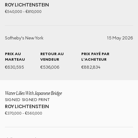
ROY LICHTENSTEIN
€
540,000
-
€
810,000
Sotheby's New York
15 May 2026
PRIX AU
RETOUR AU
PRIX PAYÉ PAR
MARTEAU
VENDEUR
L'ACHETEUR
€
630,595
€
536,006
€
882,834
Water Lilies With Japanese Bridge
SIGNED
SIGNED PRINT
ROY LICHTENSTEIN
€
370,000
-
€
560,000