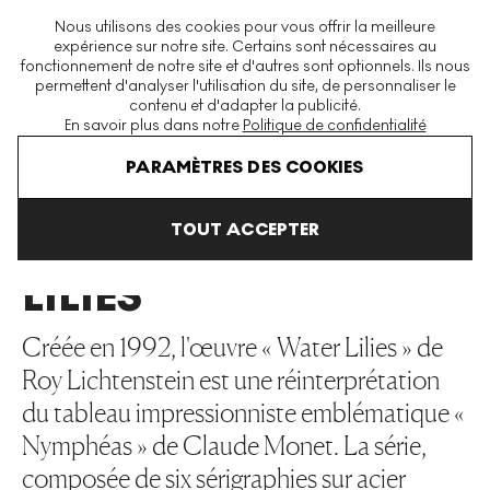
La plus grande plateforme mondiale d'estampes et éditions
Nous utilisons des cookies pour vous offrir la meilleure
modernes et contemporaines
expérience sur notre site. Certains sont nécessaires au
fonctionnement de notre site et d'autres sont optionnels. Ils nous
permettent d'analyser l'utilisation du site, de personnaliser le
contenu et d'adapter la publicité.
Menu
En savoir plus dans notre
Politique de confidentialité
Art En Vente
Roy Lichtenstein
Water Lilies
PARAMÈTRES DES COOKIES
TOUT ACCEPTER
WATER
LILIES
Créée en 1992, l'œuvre « Water Lilies » de
Roy Lichtenstein est une réinterprétation
du tableau impressionniste emblématique «
Nymphéas » de Claude Monet. La série,
composée de six sérigraphies sur acier