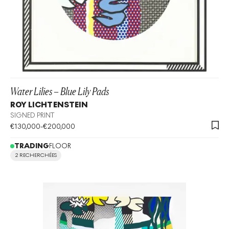
Water Lilies – Blue Lily Pads
ROY LICHTENSTEIN
SIGNED PRINT
€
130,000
-
€
200,000
TRADING
FLOOR
2 RECHERCHÉES