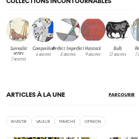
COLLECTIONS INCONTOURNABLES
Surrealist
Composition
Perfect/Imperfect
Haystack
Bulls
Pa
series
4
œuvres
8
œuvres
9
œuvres
12
œuvres
7
7
œuvres
ARTICLES À LA UNE
PARCOURIR
INVESTIR
VALEUR
MARCHÉ
OPINION