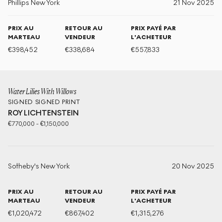
Phillips New York
21 Nov 2025
PRIX AU
RETOUR AU
PRIX PAYÉ PAR
MARTEAU
VENDEUR
L'ACHETEUR
€
398,452
€
338,684
€
557,833
Water Lilies With Willows
SIGNED
SIGNED PRINT
ROY LICHTENSTEIN
€
770,000
-
€
1,150,000
Sotheby's New York
20 Nov 2025
PRIX AU
RETOUR AU
PRIX PAYÉ PAR
MARTEAU
VENDEUR
L'ACHETEUR
€
1,020,472
€
867,402
€
1,315,276