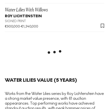
Water Lilies With Willows
ROY LICHTENSTEIN
SIGNED PRINT
€
900,000
-
€
1,340,000
WATER LILIES
VALUE (5 YEARS)
Works from the Water Lilies series by Roy Lichtenstein have
a strong market value presence, with 61 auction
appearances. Top performing works have achieved
standout auction results, with peak hammer prices of