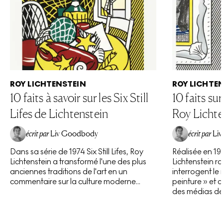
ROY LICHTENSTEIN
ROY LICHTE
10 faits à savoir sur les Six Still
10 faits su
Lifes de Lichtenstein
Roy Lichte
écrit par
Liv Goodbody
écrit par
Li
Dans sa série de 1974 Six Still Lifes, Roy
Réalisée en 198
Lichtenstein a transformé l'une des plus
Lichtenstein r
anciennes traditions de l'art en un
interrogent le
commentaire sur la culture moderne...
peinture » et c
des médias de