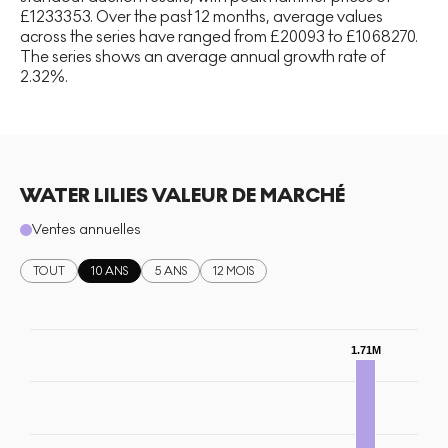
£1233353. Over the past 12 months, average values
across the series have ranged from £20093 to £1068270.
The series shows an average annual growth rate of
2.32%.
WATER LILIES VALEUR DE MARCHÉ
Ventes annuelles
TOUT
10 ANS
5 ANS
12 MOIS
1.71M