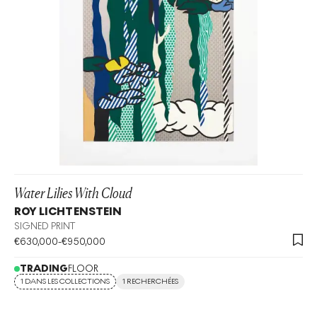
Water Lilies With Cloud
ROY LICHTENSTEIN
SIGNED PRINT
€
630,000
-
€
950,000
TRADING
FLOOR
1 DANS LES COLLECTIONS
1 RECHERCHÉES