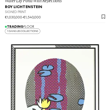
Water Lily Pond With Reflections
ROY LICHTENSTEIN
SIGNED PRINT
€
1,030,000
-
€
1,540,000
TRADING
FLOOR
1 DANS LES COLLECTIONS