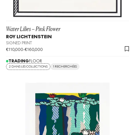
Water Lilies – Pink Flower
ROY LICHTENSTEIN
SIGNED PRINT
€
110,000
-
€
160,000
TRADING
FLOOR
2 DANS LES COLLECTIONS
1 RECHERCHÉES