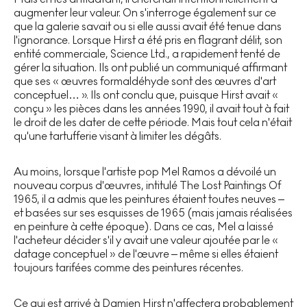
augmenter leur valeur. On s'interroge également sur ce
que la galerie savait ou si elle aussi avait été tenue dans
l'ignorance. Lorsque Hirst a été pris en flagrant délit, son
entité commerciale, Science Ltd., a rapidement tenté de
gérer la situation. Ils ont publié un communiqué affirmant
que ses « œuvres formaldéhyde sont des œuvres d'art
conceptuel… ». Ils ont conclu que, puisque Hirst avait «
conçu » les pièces dans les années 1990, il avait tout à fait
le droit de les dater de cette période. Mais tout cela n'était
qu'une tartufferie visant à limiter les dégâts.
Au moins, lorsque l'artiste pop Mel Ramos a dévoilé un
nouveau corpus d'œuvres, intitulé The Lost Paintings Of
1965, il a admis que les peintures étaient toutes neuves –
et basées sur ses esquisses de 1965 (mais jamais réalisées
en peinture à cette époque). Dans ce cas, Mel a laissé
l'acheteur décider s'il y avait une valeur ajoutée par le «
datage conceptuel » de l'œuvre – même si elles étaient
toujours tarifées comme des peintures récentes.
Ce qui est arrivé à Damien Hirst n'affectera probablement