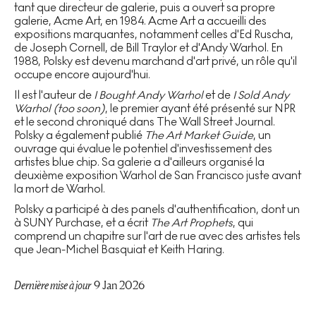
tant que directeur de galerie, puis a ouvert sa propre
galerie, Acme Art, en 1984. Acme Art a accueilli des
expositions marquantes, notamment celles d'Ed Ruscha,
de Joseph Cornell, de Bill Traylor et d'Andy Warhol. En
1988, Polsky est devenu marchand d'art privé, un rôle qu'il
occupe encore aujourd'hui.
Il est l'auteur de
I Bought Andy Warhol
et de
I Sold Andy
Warhol (too soon)
, le premier ayant été présenté sur NPR
et le second chroniqué dans The Wall Street Journal.
Polsky a également publié
The Art Market Guide
, un
ouvrage qui évalue le potentiel d'investissement des
artistes blue chip. Sa galerie a d'ailleurs organisé la
deuxième exposition Warhol de San Francisco juste avant
la mort de Warhol.
Polsky a participé à des panels d'authentification, dont un
à SUNY Purchase, et a écrit
The Art Prophets
, qui
comprend un chapitre sur l'art de rue avec des artistes tels
que Jean-Michel Basquiat et Keith Haring.
Dernière mise à jour
9 Jan 2026