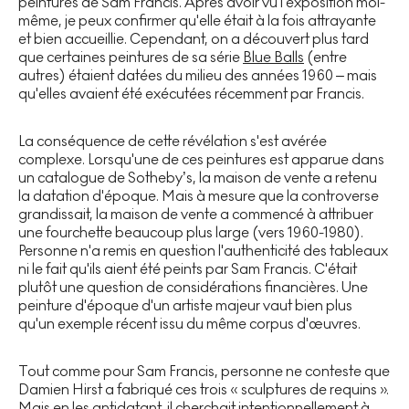
peintures de Sam Francis. Après avoir vu l'exposition moi-
même, je peux confirmer qu'elle était à la fois attrayante
et bien accueillie. Cependant, on a découvert plus tard
que certaines peintures de sa série
Blue Balls
(entre
autres) étaient datées du milieu des années 1960 – mais
qu'elles avaient été exécutées récemment par Francis.
La conséquence de cette révélation s'est avérée
complexe. Lorsqu'une de ces peintures est apparue dans
un catalogue de Sotheby’s, la maison de vente a retenu
la datation d'époque. Mais à mesure que la controverse
grandissait, la maison de vente a commencé à attribuer
une fourchette beaucoup plus large (vers 1960-1980).
Personne n'a remis en question l'authenticité des tableaux
ni le fait qu'ils aient été peints par Sam Francis. C'était
plutôt une question de considérations financières. Une
peinture d'époque d'un artiste majeur vaut bien plus
qu'un exemple récent issu du même corpus d'œuvres.
Tout comme pour Sam Francis, personne ne conteste que
Damien Hirst a fabriqué ces trois « sculptures de requins ».
Mais en les antidatant, il cherchait intentionnellement à