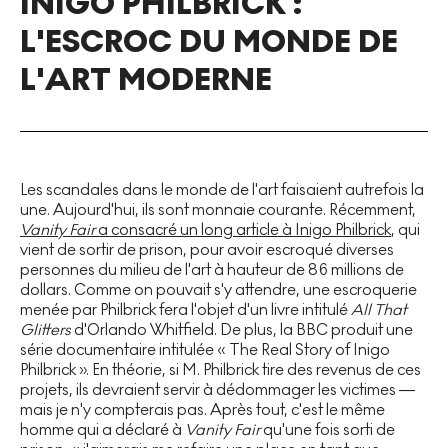
INIGO PHILBRICK :
L'ESCROC DU MONDE DE
L'ART MODERNE
Les scandales dans le monde de l'art faisaient autrefois la
une. Aujourd'hui, ils sont monnaie courante. Récemment,
Vanity Fair
a consacré un long article à Inigo Philbrick
, qui
vient de sortir de prison, pour avoir escroqué diverses
personnes du milieu de l'art à hauteur de 86 millions de
dollars. Comme on pouvait s'y attendre, une escroquerie
menée par Philbrick fera l'objet d'un livre intitulé
All That
Glitters
d'Orlando Whitfield. De plus, la BBC produit une
série documentaire intitulée « The Real Story of Inigo
Philbrick ». En théorie, si M. Philbrick tire des revenus de ces
projets, ils devraient servir à dédommager les victimes —
mais je n'y compterais pas. Après tout, c'est le même
homme qui a déclaré à
Vanity Fair
qu'une fois sorti de