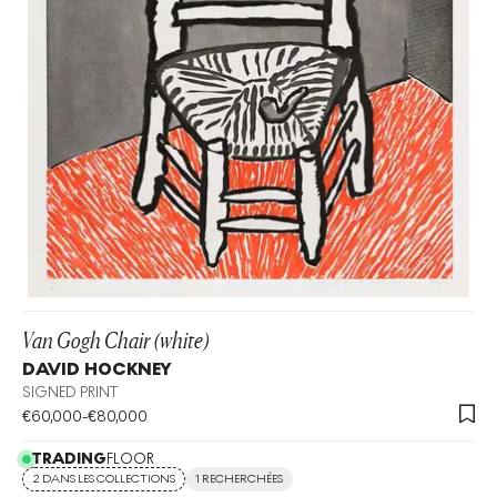
Van Gogh Chair (white)
DAVID HOCKNEY
SIGNED PRINT
€
60,000
-
€
80,000
TRADING
FLOOR
2 DANS LES COLLECTIONS
1 RECHERCHÉES