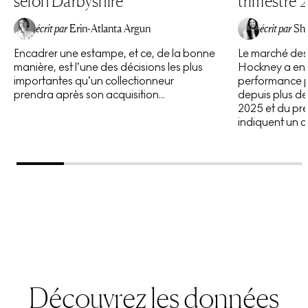
selon Darbyshire
trimestre
Enfin,
Maurice Payne
, collaborateur de longue date
d'Hockney, figure également dans cette série. C'est
écrit par
Erin-Atlanta Argun
écrit par
Sh
Maurice qui préparait les plaques pour les gravures
Encadrer une estampe, et ce, de la bonne
Le marché des
afin qu'Hockney soit libre de dessiner directement
manière, est l’une des décisions les plus
Hockney a enre
dessus, afin de représenter les objets et les
importantes qu’un collectionneur
performance p
prendra après son acquisition...
depuis plus de 
personnages qui le fascinaient dans sa vie
2025 et du pre
quotidienne.
indiquent un 
Découvrez les données