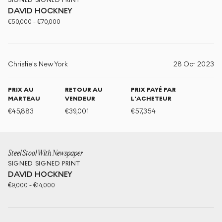
SIGNED
SIGNED PRINT
DAVID HOCKNEY
€
50,000
-
€
70,000
Christie's New York
28 Oct 2023
PRIX AU
RETOUR AU
PRIX PAYÉ PAR
MARTEAU
VENDEUR
L'ACHETEUR
€
45,883
€
39,001
€
57,354
Steel Stool With Newspaper
SIGNED
SIGNED PRINT
DAVID HOCKNEY
€
9,000
-
€
14,000