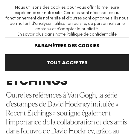
La plus grande plateforme mondiale d'estampes et éditions
Nous utilisons des cookies pour vous offrir la meilleure
modernes et contemporaines
expérience sur notre site. Certains sont nécessaires au
fonctionnement de notre site et d'autres sont optionnels. Ils nous
permettent d'analyser l'utilisation du site, de personnaliser le
contenu et d'adapter la publicité.
Menu
En savoir plus dans notre
Politique de confidentialité
Art En Vente
David Hockney
Recent Etchings
PARAMÈTRES DES COOKIES
TOUT ACCEPTER
RECENT
ETCHINGS
Outre les références à Van Gogh, la série
d'estampes de David Hockney intitulée «
Recent Etchings » souligne également
l'importance de la collaboration et des amis
dans l'œuvre de David Hockney, grâce au