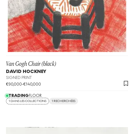
Van Gogh Chair (black)
DAVID HOCKNEY
SIGNED PRINT
€
90,000
-
€
140,000
TRADING
FLOOR
1 DANS LES COLLECTIONS
1 RECHERCHÉES