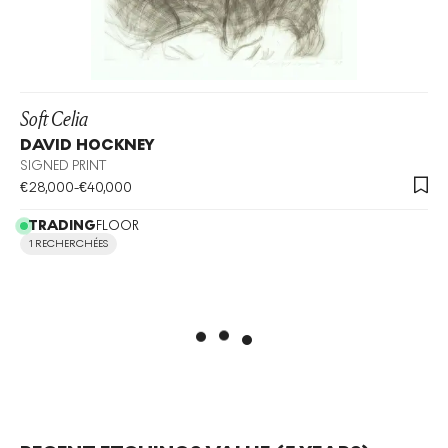
Soft Celia
DAVID HOCKNEY
SIGNED PRINT
€
28,000
-
€
40,000
TRADING
FLOOR
1 RECHERCHÉES