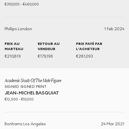
€
310,000
-
€
460,000
Phillips London
1 Feb 2024
PRIX AU
RETOUR AU
PRIX PAYÉ PAR
MARTEAU
VENDEUR
L'ACHETEUR
€
210,819
€
179,196
€
281,093
Academic Study Of The Male Figure
SIGNED
SIGNED PRINT
JEAN-MICHEL BASQUIAT
€
12,500
-
€
19,000
Bonhams Los Angeles
24 Mar 2021