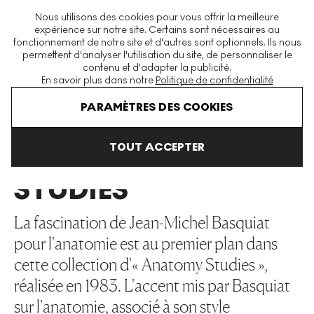
La plus grande plateforme mondiale d'estampes et éditions
Nous utilisons des cookies pour vous offrir la meilleure
modernes et contemporaines
expérience sur notre site. Certains sont nécessaires au
fonctionnement de notre site et d'autres sont optionnels. Ils nous
permettent d'analyser l'utilisation du site, de personnaliser le
contenu et d'adapter la publicité.
Menu
En savoir plus dans notre
Politique de confidentialité
Art En Vente
Jean Michel Basquiat
Anatomy Studies
PARAMÈTRES DES COOKIES
TOUT ACCEPTER
ANATOMY
STUDIES
La fascination de Jean-Michel Basquiat
pour l'anatomie est au premier plan dans
cette collection d'« Anatomy Studies »,
réalisée en 1983. L'accent mis par Basquiat
sur l'anatomie, associé à son style