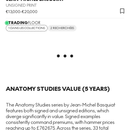
UNSIGNED PRINT
€
13,000
-
€
20,000
TRADING
FLOOR
1 DANS LES COLLECTIONS
2 RECHERCHÉES
ANATOMY STUDIES
VALUE (5 YEARS)
The Anatomy Studies series by Jean-Michel Basquiat
features both signed and unsigned editions, which
diverge significantly in value. Signed examples
consistently command premiums, with hammer prices
reaching up to £762675. Across the series, 33 total