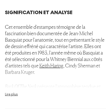
SIGNIFICATION ET ANALYSE
Cet ensemble d'estampes témoigne de la
fascination bien documentée de Jean-Michel
Basquiat pour l'anatomie, tout en présentant le style
de dessin effréné qui caractérise l'artiste. Elles ont
été produites en 1983, l'année même où Basquiat a
été sélectionné pour la Whitney Biennial aux côtés
d'artistes tels que
Keith Haring
, Cindy Sherman et
Barbara Kruger.
Back Of The Neck
présente l'atmosphère tendue et
frénétique devenue synonyme de l'artiste au cours
Lire plus
de sa carrière. Des lignes rouges dessinent des
veines et le contour blanc déformé des muscles des