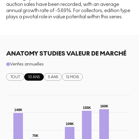
auction sales have been recorded, with an average
annual growth rate of -5.69%. For collectors, edition type
plays a pivotal role in value potential within this series.
ANATOMY STUDIES VALEUR DE MARCHÉ
Ventes annuelles
TOUT
10 ANS
5 ANS
12 MOIS
160K
155K
149K
109K
75K