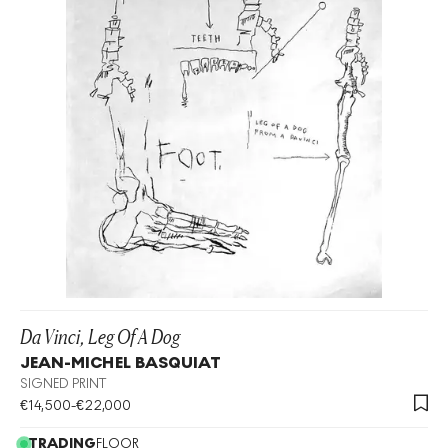
Da Vinci, Leg Of A Dog
JEAN-MICHEL BASQUIAT
SIGNED PRINT
€
14,500
-
€
22,000
TRADING
FLOOR