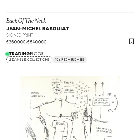
Back Of The Neck
JEAN-MICHEL BASQUIAT
SIGNED PRINT
€
360,000
-
€
540,000
TRADING
FLOOR
2 DANS LES COLLECTIONS
10+ RECHERCHÉES