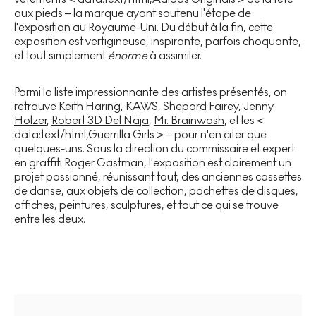
aux pieds – la marque ayant soutenu l'étape de
l'exposition au Royaume-Uni. Du début à la fin, cette
exposition est vertigineuse, inspirante, parfois choquante,
et tout simplement
énorme
à assimiler.
Parmi la liste impressionnante des artistes présentés, on
retrouve
Keith Haring
,
KAWS
,
Shepard Fairey
,
Jenny
Holzer
,
Robert 3D Del Naja
,
Mr. Brainwash
, et les <
data:text/html,Guerrilla Girls > – pour n'en citer que
quelques-uns. Sous la direction du commissaire et expert
en graffiti Roger Gastman, l'exposition est clairement un
projet passionné, réunissant tout, des anciennes cassettes
de danse, aux objets de collection, pochettes de disques,
affiches, peintures, sculptures, et tout ce qui se trouve
entre les deux.