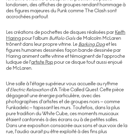
londonien, des affiches de groupes rendant hommage à
des figures majeures du Punk comme The Clash sont
accrochées partout.
Les créations de pochettes de disques réalisées par
Keith
Haring
pour l'album
Buffalo Gals
de Malcolm McLaren
trônent dans leur propre vitrine. Le
Barking Dog
et les
figures humaines dessinées façon bande dessinée par
Haring animent cette vitrine et témoignent de l'approche
ludique de l'
artiste Pop
pour ce disque tout aussi enjoué
de McLaren.
Une salle à l'étage supérieur vous accueille au rythme
d'
Electric Relaxation
d'A Tribe Called Quest. Cette pièce
dégageait une énergie particulière, avec des
photographies d'artistes et de groupes noirs – comme
Funkadelic – tapissant les murs. Toutefois, dans la plus
pure tradition du White Cube, ces moments musicaux
étaient cantonnés à des écrans ou à de petites salles.
Dans une exposition consacrée aux sons et aux voix de la
rue, l'audio aurait pu être exploité à des fins plus