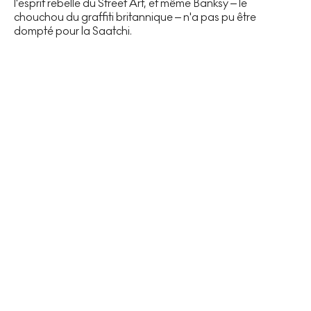
l'esprit rebelle du Street Art, et même Banksy – le
chouchou du graffiti britannique – n'a pas pu être
dompté pour la Saatchi.