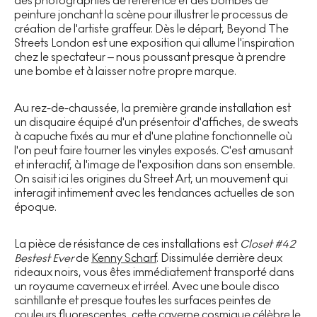
des photographies de référence et des bombes de
peinture jonchant la scène pour illustrer le processus de
création de l'artiste graffeur. Dès le départ, Beyond The
Streets London est une exposition qui allume l'inspiration
chez le spectateur – nous poussant presque à prendre
une bombe et à laisser notre propre marque.
Au rez-de-chaussée, la première grande installation est
un disquaire équipé d'un présentoir d'affiches, de sweats
à capuche fixés au mur et d'une platine fonctionnelle où
l'on peut faire tourner les vinyles exposés. C'est amusant
et interactif, à l'image de l'exposition dans son ensemble.
On saisit ici les origines du Street Art, un mouvement qui
interagit intimement avec les tendances actuelles de son
époque.
La pièce de résistance de ces installations est
Closet #42
Bestest Ever
de
Kenny Scharf
. Dissimulée derrière deux
rideaux noirs, vous êtes immédiatement transporté dans
un royaume caverneux et irréel. Avec une boule disco
scintillante et presque toutes les surfaces peintes de
couleurs fluorescentes, cette caverne cosmique célèbre le