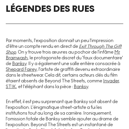
LÉGENDES DES RUES
Par moments, l'exposition donnait un peu l'impression
d'être un compte rendu en direct de
Exit Through The Gift
Shop
. On y trouve trois œuvres au pochoir de l'infâme
Mr
Brainwash
, le protagoniste discret du 'faux documentaire'
de
Banksy
. Il y a également une salle entière consacrée à
Shepard Fairey
, l'artiste de graffiti devenu extraordinaire
dans le streetwear. Cela dit, certains acteurs clés du film
étaient absents de Beyond The Streets, comme
Invader
,
STIK
, et l'éléphant dans la pièce :
Banksy
.
En effet, il est peu surprenant que Banksy soit absent de
l'exposition. L'énigmatique street-artiste a fui les
institutions tout au long de sa carrière. Ironiquement,
l'omission totale de Banksy semble ajouter au drame de
l'exposition. Beyond The Streets est un instantané de