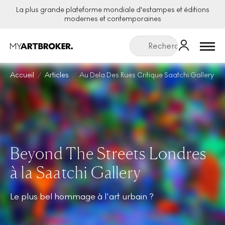
La plus grande plateforme mondiale d'estampes et éditions
modernes et contemporaines
Menu
Accueil
Articles
Au Dela Des Rues Critique Saatchi Gallery
Beyond The Streets Londres
à la Saatchi Gallery
Le plus bel hommage à l'art urbain ?