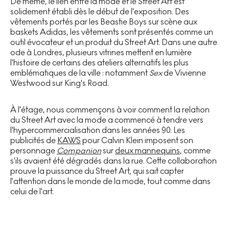
De même, le lien entre la mode et le Street Art est
solidement établi dès le début de l'exposition. Des
vêtements portés par les Beastie Boys sur scène aux
baskets Adidas, les vêtements sont présentés comme un
outil évocateur et un produit du Street Art. Dans une autre
ode à Londres, plusieurs vitrines mettent en lumière
l'histoire de certains des ateliers alternatifs les plus
emblématiques de la ville : notamment
Sex
de Vivienne
Westwood sur King's Road.
À l'étage, nous commençons à voir comment la relation
du Street Art avec la mode a commencé à tendre vers
l'hypercommercialisation dans les années 90. Les
publicités de
KAWS
pour Calvin Klein imposent son
personnage
Companion
sur
deux mannequins
, comme
s'ils avaient été dégradés dans la rue. Cette collaboration
prouve la puissance du Street Art, qui sait capter
l'attention dans le monde de la mode, tout comme dans
celui de l'art.