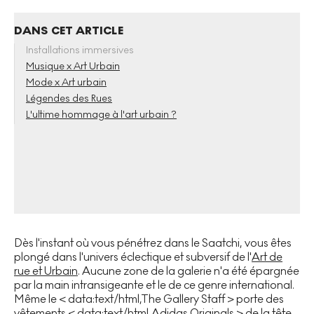
DANS CET ARTICLE
Installations immersives
Musique x Art Urbain
Mode x Art urbain
Légendes des Rues
L'ultime hommage à l'art urbain ?
Dès l'instant où vous pénétrez dans le Saatchi, vous êtes
plongé dans l'univers éclectique et subversif de l'
Art de
rue et Urbain
. Aucune zone de la galerie n'a été épargnée
par la main intransigeante et le de ce genre international.
Même le < data:text/html,The Gallery Staff > porte des
vêtements < data:text/html,Adidas Originals > de la tête