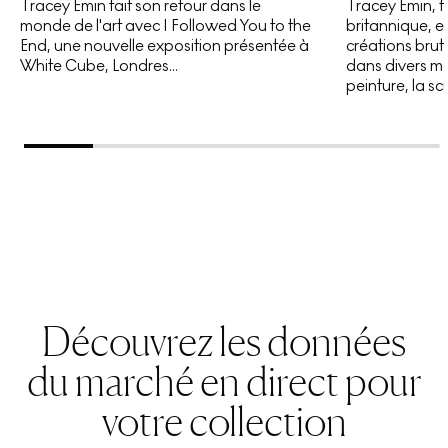
Tracey Emin fait son retour dans le
Tracey Emin, f
les polaroïds d'Emin entraînent le spectateur dans
monde de l'art avec I Followed You to the
britannique, e
un voyage à travers un moment particulièrement
End, une nouvelle exposition présentée à
créations brut
White Cube, Londres...
dans divers m
prolifique de la production de l'artiste, mettant en
peinture, la sc
parallèle ses œuvres intimes, plus caractéristiques,
avec de nouvelles explorations formelles et
thématiques intrigantes.
Découvrez les données
du marché en direct pour
votre collection