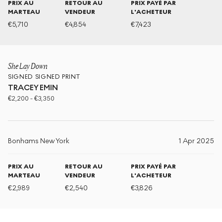
PRIX AU
RETOUR AU
PRIX PAYÉ PAR
MARTEAU
VENDEUR
L'ACHETEUR
€
5,710
€
4,854
€
7,423
She Lay Down
SIGNED
SIGNED PRINT
TRACEY EMIN
€
2,200
-
€
3,350
Bonhams New York
1 Apr 2025
PRIX AU
RETOUR AU
PRIX PAYÉ PAR
MARTEAU
VENDEUR
L'ACHETEUR
€
2,989
€
2,540
€
3,826