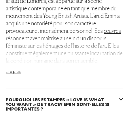
le sud de Londres, est apparue sur la scène
artistique contemporaine en tant que membre du
mouvement des Young British Artists. L'art d'Emin a
acquis une notoriété pour son caractère
provocateur et intensément personnel. Ses
œuvres
résonnent avec maîtrise au sein d'un discours
féministe sur les héritages de l'histoire de l'art. Elles
constituent également une puissante incarnation de
la condition humaine dans son ensemble.
Lire plus
La collection
Love Is What You Want
explore la
spiritualité et l'identité sexuelle. D'une franchise
désarmante et profondément provocateur, cet
ensemble est également animé par l'esprit ironique
POURQUOI LES ESTAMPES « LOVE IS WHAT
YOU WANT » DE TRACEY EMIN SONT-ELLES SI
d'Emin. L'artiste expose ici sa prose audacieuse par
IMPORTANTES ?
le biais de la gravure, permettant à son monde
intérieur de se déployer dans deux
estampes
en