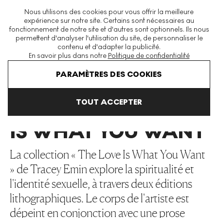
La plus grande plateforme mondiale d'estampes et éditions
Nous utilisons des cookies pour vous offrir la meilleure
modernes et contemporaines
expérience sur notre site. Certains sont nécessaires au
fonctionnement de notre site et d'autres sont optionnels. Ils nous
permettent d'analyser l'utilisation du site, de personnaliser le
contenu et d'adapter la publicité.
Menu
En savoir plus dans notre
Politique de confidentialité
Art En Vente
Tracey Emin
Love Is What You Want
PARAMÈTRES DES COOKIES
TOUT ACCEPTER
LOVE
IS WHAT YOU WANT
La collection « The Love Is What You Want
» de Tracey Emin explore la spiritualité et
l'identité sexuelle, à travers deux éditions
lithographiques. Le corps de l'artiste est
dépeint en conjonction avec une prose