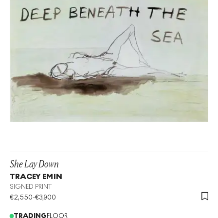
She Lay Down
TRACEY EMIN
SIGNED PRINT
€
2,550
-
€
3,900
TRADING
FLOOR