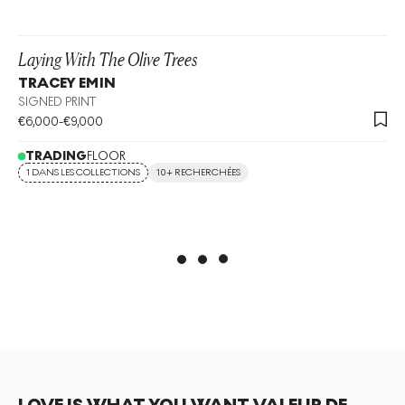
Laying With The Olive Trees
TRACEY EMIN
SIGNED PRINT
€
6,000
-
€
9,000
TRADING
FLOOR
1 DANS LES COLLECTIONS
10+ RECHERCHÉES