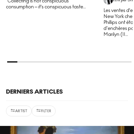
“Collecting is not conspicuous
consumption – it's conspicuous taste...
Les ventes d'e
New York chez 
Phillips ont é
d’enchères pou
Marilyn (II...
DERNIERS ARTICLES
ARTIST
FILTER