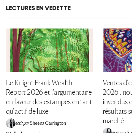
LECTURES EN VEDETTE
Le Knight Frank Wealth
Ventes d'e
Report 2026 et l'argumentaire
2026 : nou
en faveur des estampes en tant
invendus et
qu'actif de luxe
résultats su
marché
écrit par
Sheena Carrington
écrit par
Sh