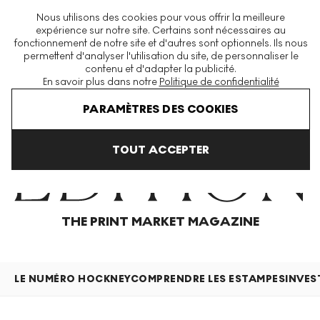
La plus grande plateforme mondiale d'estampes et éditions
Nous utilisons des cookies pour vous offrir la meilleure
modernes et contemporaines
expérience sur notre site. Certains sont nécessaires au
fonctionnement de notre site et d'autres sont optionnels. Ils nous
permettent d'analyser l'utilisation du site, de personnaliser le
contenu et d'adapter la publicité.
Menu
En savoir plus dans notre
Politique de confidentialité
Home
Articles
PARAMÈTRES DES COOKIES
TOUT ACCEPTER
THE PRINT MARKET MAGAZINE
LE NUMÉRO HOCKNEY
COMPRENDRE LES ESTAMPES
INVES