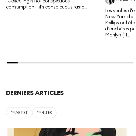
“Collecting is not conspicuous
consumption – it's conspicuous taste...
Les ventes d'e
New York chez 
Phillips ont é
d’enchères pou
Marilyn (II...
DERNIERS ARTICLES
ARTIST
FILTER