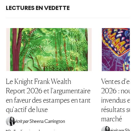
LECTURES EN VEDETTE
Le Knight Frank Wealth
Ventes d'e
Report 2026 et l'argumentaire
2026 : nou
en faveur des estampes en tant
invendus et
qu'actif de luxe
résultats su
marché
écrit par
Sheena Carrington
écrit par
Sh