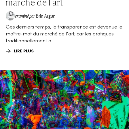
marché de l'art
examiné par
Erin Argun
Ces derniers temps, la transparence est devenue le
EA
maître-mot du marché de l'art, car les pratiques
traditionnellement o...
LIRE PLUS