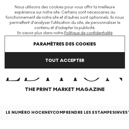
La plus grande plateforme mondiale d'estampes et éditions
Nous utilisons des cookies pour vous offrir la meilleure
modernes et contemporaines
expérience sur notre site. Certains sont nécessaires au
fonctionnement de notre site et d'autres sont optionnels. Ils nous
permettent d'analyser l'utilisation du site, de personnaliser le
contenu et d'adapter la publicité.
Menu
En savoir plus dans notre
Politique de confidentialité
Home
Articles
PARAMÈTRES DES COOKIES
TOUT ACCEPTER
THE PRINT MARKET MAGAZINE
LE NUMÉRO HOCKNEY
COMPRENDRE LES ESTAMPES
INVES