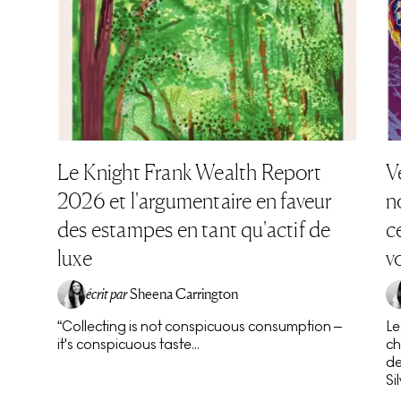
Le Knight Frank Wealth Report
V
2026 et l'argumentaire en faveur
n
des estampes en tant qu'actif de
c
luxe
v
écrit par
Sheena Carrington
“Collecting is not conspicuous consumption –
Le
it's conspicuous taste...
ch
de
Si