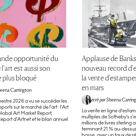
rande opportunité du
Applause de Banksy
l'art est aussi son
nouveau record d'e
e plus bloqué
la vente d'estampe
en mars
eena Carrington
écrit par
Sheena Carrin
mestre 2026 a vu se succéder les
orts sur le marché de l'art : l'Art
La vente en ligne d'estam
lobal Art Market Report,
multiples de Sotheby's s'e
 Report d'Artnet et le bilan annuel
millions de livres sterling
terminant 21 % au-dessus
basse, avec un taux de réu