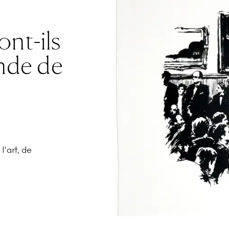
nt-ils
nde de
'art, de