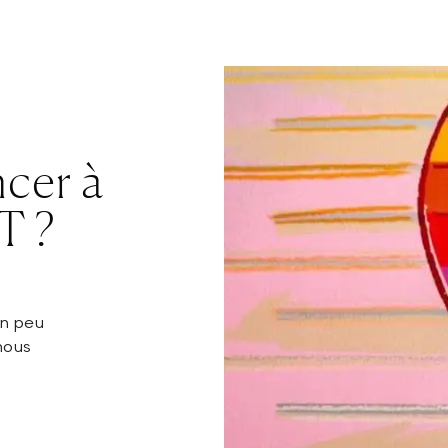
cer à
T ?
un peu
nous