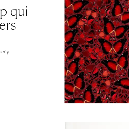
ip qui
ers
s s'y