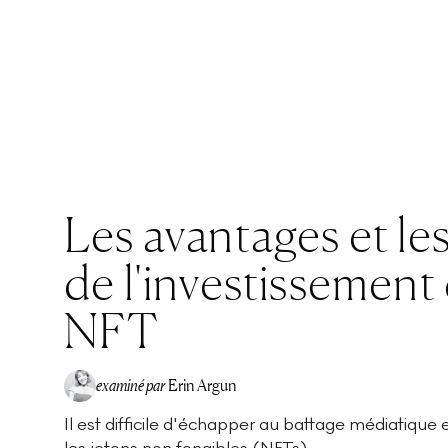
Les avantages et les
de l'investissement 
NFT
examiné par
Erin Argun
Il est difficile d'échapper au battage médiatique
EA
les jetons non fongibles (NFTs)...