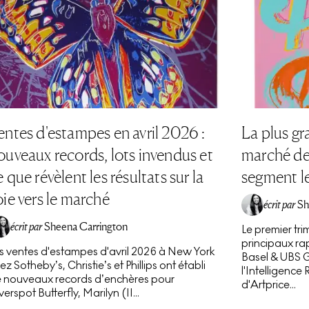
entes d'estampes en avril 2026 :
La plus g
ouveaux records, lots invendus et
marché de 
e que révèlent les résultats sur la
segment l
oie vers le marché
écrit par
Sh
écrit par
Sheena Carrington
Le premier tri
principaux rapp
s ventes d'estampes d'avril 2026 à New York
Basel & UBS G
ez Sotheby’s, Christie’s et Phillips ont établi
l'Intelligence
 nouveaux records d’enchères pour
d'Artprice...
lverspot Butterfly, Marilyn (II...