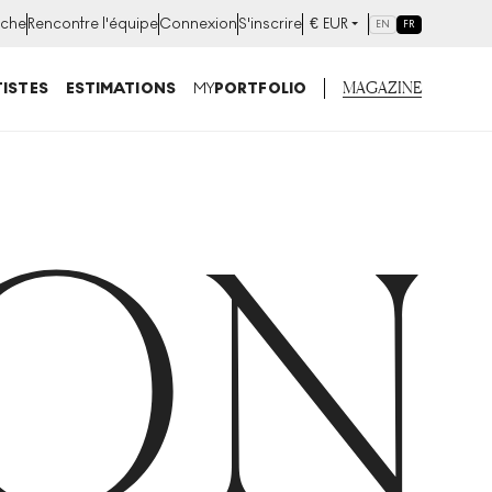
che
Rencontre l'équipe
Connexion
S'inscrire
€
EUR
EN
FR
MAGAZINE
ISTES
ESTIMATIONS
MY
PORTFOLIO