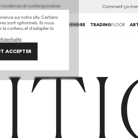
ns modernes et contemporaines
Comment ça mar
rience sur notre site. Certains
es sont optionnels. Ils nous
ACHETER
VENDRE
TRADING
FLOOR
ART
er le contenu et d'adapter la
fidentialité
T ACCEPTER