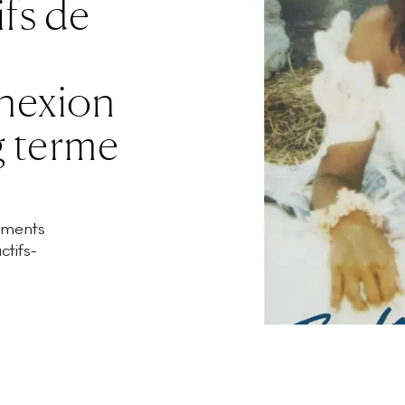
ifs de
nexion
g terme
cements
ctifs-