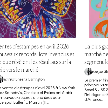
entes d'estampes en avril 2026 :
La plus g
ouveaux records, lots invendus et
marché de 
e que révèlent les résultats sur la
segment l
oie vers le marché
écrit par
Sh
écrit par
Sheena Carrington
Le premier tri
principaux rapp
s ventes d'estampes d'avril 2026 à New York
Basel & UBS G
ez Sotheby’s, Christie’s et Phillips ont établi
l'Intelligence
 nouveaux records d’enchères pour
d'Artprice...
lverspot Butterfly, Marilyn (II...