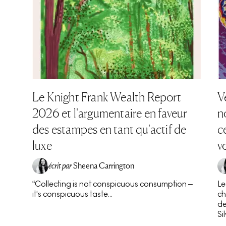
Le Knight Frank Wealth Report
V
2026 et l'argumentaire en faveur
n
des estampes en tant qu'actif de
c
luxe
v
écrit par
Sheena Carrington
“Collecting is not conspicuous consumption –
Le
it's conspicuous taste...
ch
de
Si