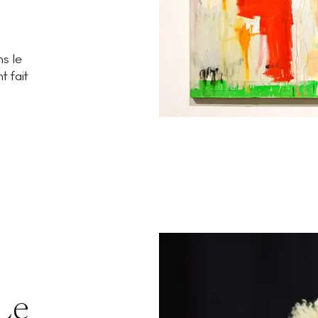
s le
 fait
 Le