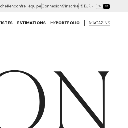
che
Rencontre l'équipe
Connexion
S'inscrire
€
EUR
EN
FR
MAGAZINE
ISTES
ESTIMATIONS
MY
PORTFOLIO