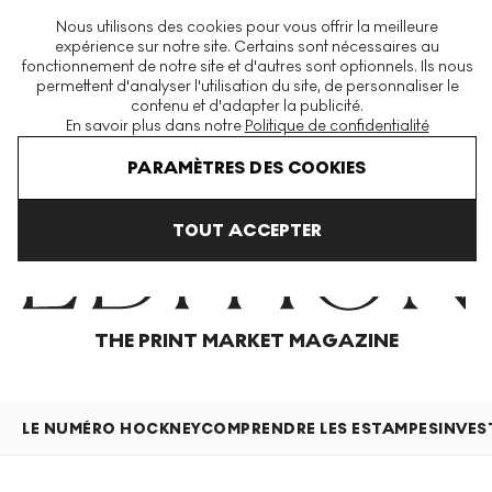
La plus grande plateforme mondiale d'estampes et éditions
Nous utilisons des cookies pour vous offrir la meilleure
modernes et contemporaines
expérience sur notre site. Certains sont nécessaires au
fonctionnement de notre site et d'autres sont optionnels. Ils nous
permettent d'analyser l'utilisation du site, de personnaliser le
contenu et d'adapter la publicité.
Menu
En savoir plus dans notre
Politique de confidentialité
Home
Articles
PARAMÈTRES DES COOKIES
TOUT ACCEPTER
THE PRINT MARKET MAGAZINE
LE NUMÉRO HOCKNEY
COMPRENDRE LES ESTAMPES
INVES