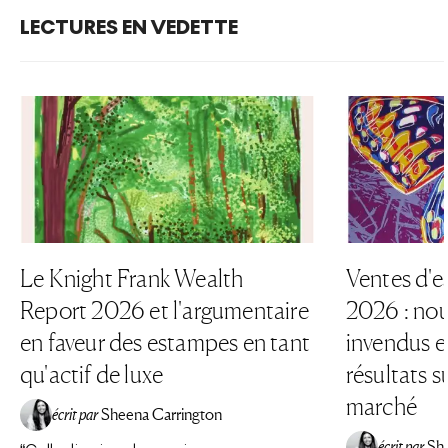
LECTURES EN VEDETTE
Le Knight Frank Wealth
Ventes d'e
Report 2026 et l'argumentaire
2026 : nou
en faveur des estampes en tant
invendus et
qu'actif de luxe
résultats su
marché
écrit par
Sheena Carrington
écrit par
Sh