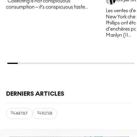
“Collecting is not conspicuous
consumption – it's conspicuous taste...
Les ventes d'e
New York chez 
Phillips ont é
d’enchères pou
Marilyn (II...
DERNIERS ARTICLES
ARTIST
FILTER