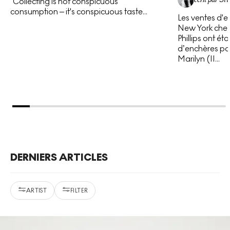
“Collecting is not conspicuous
consumption – it's conspicuous taste...
Les ventes d'e
New York chez 
Phillips ont é
d’enchères pou
Marilyn (II...
DERNIERS ARTICLES
ARTIST
FILTER