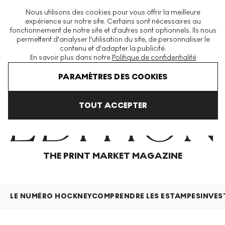
La plus grande plateforme mondiale d'estampes et éditions
Nous utilisons des cookies pour vous offrir la meilleure
modernes et contemporaines
expérience sur notre site. Certains sont nécessaires au
fonctionnement de notre site et d'autres sont optionnels. Ils nous
permettent d'analyser l'utilisation du site, de personnaliser le
contenu et d'adapter la publicité.
Menu
En savoir plus dans notre
Politique de confidentialité
Home
Articles
PARAMÈTRES DES COOKIES
TOUT ACCEPTER
THE PRINT MARKET MAGAZINE
LE NUMÉRO HOCKNEY
COMPRENDRE LES ESTAMPES
INVES