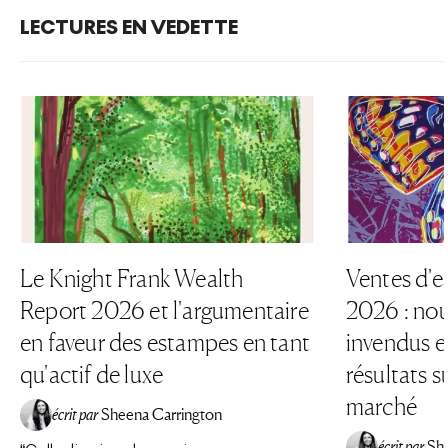
LECTURES EN VEDETTE
Le Knight Frank Wealth
Ventes d'e
Report 2026 et l'argumentaire
2026 : nou
en faveur des estampes en tant
invendus et
qu'actif de luxe
résultats su
marché
écrit par
Sheena Carrington
écrit par
Sh