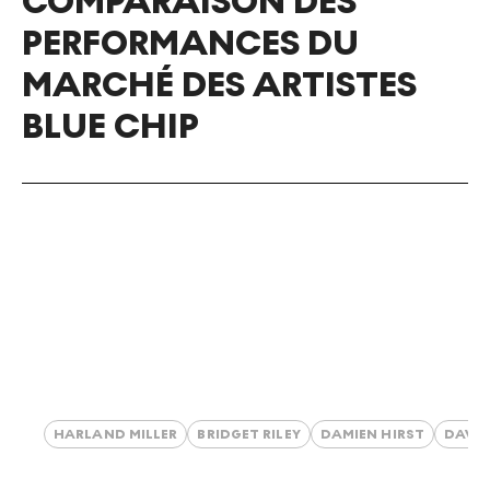
COMPARAISON DES
PERFORMANCES DU
MARCHÉ DES ARTISTES
BLUE CHIP
HARLAND MILLER
BRIDGET RILEY
DAMIEN HIRST
DAVI