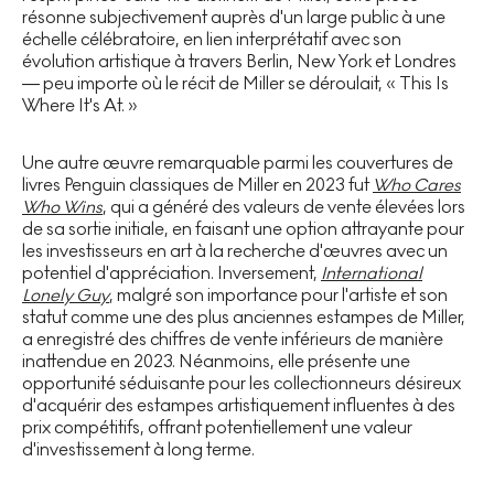
résonne subjectivement auprès d'un large public à une
échelle célébratoire, en lien interprétatif avec son
évolution artistique à travers Berlin, New York et Londres
— peu importe où le récit de Miller se déroulait, « This Is
Where It's At. »
Une autre œuvre remarquable parmi les couvertures de
livres Penguin classiques de Miller en 2023 fut
Who Cares
Who Wins
, qui a généré des valeurs de vente élevées lors
de sa sortie initiale, en faisant une option attrayante pour
les investisseurs en art à la recherche d'œuvres avec un
potentiel d'appréciation. Inversement,
International
Lonely Guy
, malgré son importance pour l'artiste et son
statut comme une des plus anciennes estampes de Miller,
a enregistré des chiffres de vente inférieurs de manière
inattendue en 2023. Néanmoins, elle présente une
opportunité séduisante pour les collectionneurs désireux
d'acquérir des estampes artistiquement influentes à des
prix compétitifs, offrant potentiellement une valeur
d'investissement à long terme.