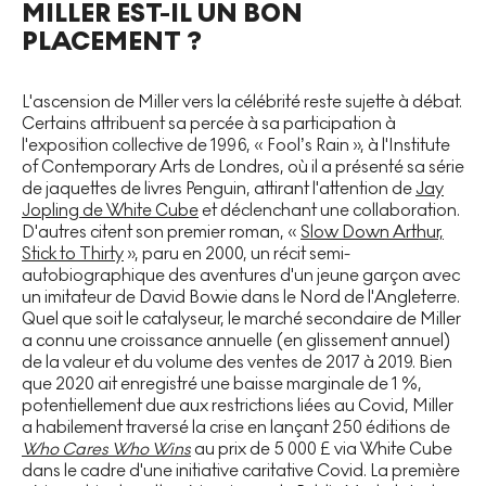
MILLER EST-IL UN BON
PLACEMENT ?
L'ascension de Miller vers la célébrité reste sujette à débat.
Certains attribuent sa percée à sa participation à
l'exposition collective de 1996, « Fool’s Rain », à l'Institute
of Contemporary Arts de Londres, où il a présenté sa série
de jaquettes de livres Penguin, attirant l'attention de
Jay
Jopling de White Cube
et déclenchant une collaboration.
D'autres citent son premier roman, «
Slow Down Arthur,
Stick to Thirty
», paru en 2000, un récit semi-
autobiographique des aventures d'un jeune garçon avec
un imitateur de David Bowie dans le Nord de l'Angleterre.
Quel que soit le catalyseur, le marché secondaire de Miller
a connu une croissance annuelle (en glissement annuel)
de la valeur et du volume des ventes de 2017 à 2019. Bien
que 2020 ait enregistré une baisse marginale de 1 %,
potentiellement due aux restrictions liées au Covid, Miller
a habilement traversé la crise en lançant 250 éditions de
Who Cares Who Wins
au prix de 5 000 £ via White Cube
dans le cadre d'une initiative caritative Covid. La première