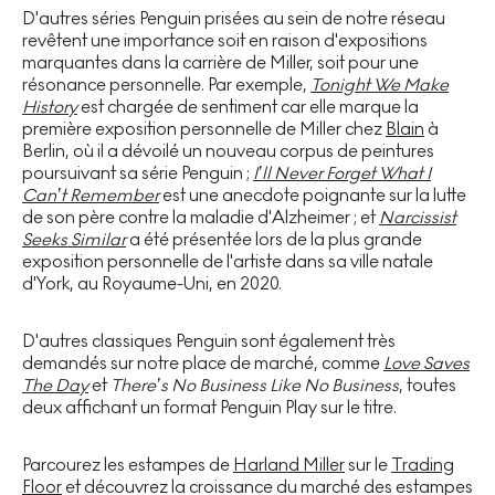
D'autres séries Penguin prisées au sein de notre réseau
revêtent une importance soit en raison d'expositions
marquantes dans la carrière de Miller, soit pour une
résonance personnelle. Par exemple,
Tonight We Make
History
est chargée de sentiment car elle marque la
première exposition personnelle de Miller chez
Blain
à
Berlin, où il a dévoilé un nouveau corpus de peintures
poursuivant sa série Penguin ;
I’ll Never Forget What I
Can’t Remember
est une anecdote poignante sur la lutte
de son père contre la maladie d'Alzheimer ; et
Narcissist
Seeks Similar
a été présentée lors de la plus grande
exposition personnelle de l'artiste dans sa ville natale
d'York, au Royaume-Uni, en 2020.
D'autres classiques Penguin sont également très
demandés sur notre place de marché, comme
Love Saves
The Day
et
There’s No Business Like No Business
, toutes
deux affichant un format Penguin Play sur le titre.
Parcourez les estampes de
Harland Miller
sur le
Trading
Floor
et découvrez la croissance du marché des estampes