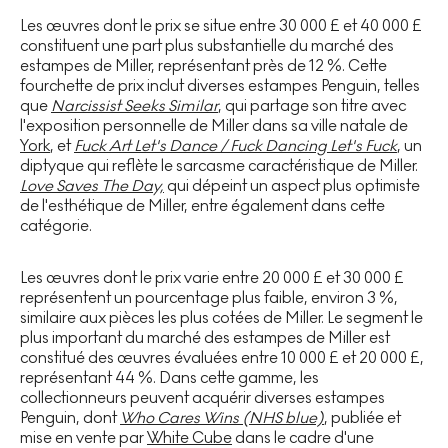
Les œuvres dont le prix se situe entre 30 000 £ et 40 000 £
constituent une part plus substantielle du marché des
estampes de Miller, représentant près de 12 %. Cette
fourchette de prix inclut diverses estampes Penguin, telles
que
Narcissist Seeks Similar
, qui partage son titre avec
l'exposition personnelle de Miller dans sa ville natale de
York
, et
Fuck Art Let's Dance / Fuck Dancing Let's Fuck
, un
diptyque qui reflète le sarcasme caractéristique de Miller.
Love Saves The Day,
qui dépeint un aspect plus optimiste
de l'esthétique de Miller, entre également dans cette
catégorie.
Les œuvres dont le prix varie entre 20 000 £ et 30 000 £
représentent un pourcentage plus faible, environ 3 %,
similaire aux pièces les plus cotées de Miller. Le segment le
plus important du marché des estampes de Miller est
constitué des œuvres évaluées entre 10 000 £ et 20 000 £,
représentant 44 %. Dans cette gamme, les
collectionneurs peuvent acquérir diverses estampes
Penguin, dont
Who Cares Wins (NHS blue)
, publiée et
mise en vente par
White Cube
dans le cadre d'une