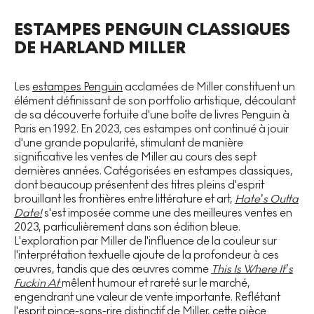
ESTAMPES PENGUIN CLASSIQUES
DE HARLAND MILLER
Les
estampes Penguin
acclamées de Miller constituent un
élément définissant de son portfolio artistique, découlant
de sa découverte fortuite d'une boîte de livres Penguin à
Paris en 1992. En 2023, ces estampes ont continué à jouir
d'une grande popularité, stimulant de manière
significative les ventes de Miller au cours des sept
dernières années. Catégorisées en estampes classiques,
dont beaucoup présentent des titres pleins d'esprit
brouillant les frontières entre littérature et art,
Hate’s Outta
Date!
s'est imposée comme une des meilleures ventes en
2023, particulièrement dans son édition bleue.
L'exploration par Miller de l'influence de la couleur sur
l'interprétation textuelle ajoute de la profondeur à ces
œuvres, tandis que des œuvres comme
This Is Where It’s
Fuckin At
mêlent humour et rareté sur le marché,
engendrant une valeur de vente importante. Reflétant
l'esprit pince-sans-rire distinctif de Miller, cette pièce