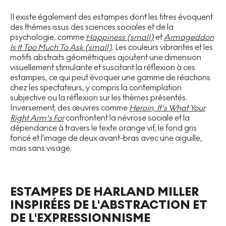
Il existe également des estampes dont les titres évoquent
des thèmes issus des sciences sociales et de la
psychologie, comme
Happiness (small)
et
Armageddon
Is It Too Much To Ask (small)
. Les couleurs vibrantes et les
motifs abstraits géométriques ajoutent une dimension
visuellement stimulante et suscitant la réflexion à ces
estampes, ce qui peut évoquer une gamme de réactions
chez les spectateurs, y compris la contemplation
subjective ou la réflexion sur les thèmes présentés.
Inversement, des œuvres comme
Heroin, It's What Your
Right Arm's For
confrontent la névrose sociale et la
dépendance à travers le texte orange vif, le fond gris
foncé et l'image de deux avant-bras avec une aiguille,
mais sans visage.
ESTAMPES DE HARLAND MILLER
INSPIRÉES DE L'ABSTRACTION ET
DE L'EXPRESSIONNISME