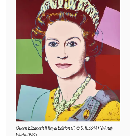
Queen Elizabeth II Royal Edition (F. & S. II.334A) © Andy
Warhol 1985