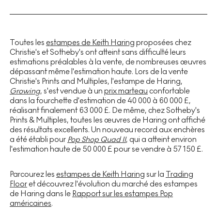
Toutes les
estampes de Keith Haring
proposées chez
Christie's et Sotheby's ont atteint sans difficulté leurs
estimations préalables à la vente, de nombreuses œuvres
dépassant même l'estimation haute. Lors de la vente
Christie's Prints and Multiples, l'estampe de Haring,
Growing
, s'est vendue à un
prix marteau
confortable
dans la fourchette d'estimation de 40 000 à 60 000 £,
réalisant finalement 63 000 £. De même, chez Sotheby's
Prints & Multiples, toutes les œuvres de Haring ont affiché
des résultats excellents. Un nouveau record aux enchères
a été établi pour
Pop Shop Quad II
, qui a atteint environ
l'estimation haute de 50 000 £ pour se vendre à 57 150 £.
Parcourez les
estampes de Keith Haring
sur la
Trading
Floor
et découvrez l'évolution du marché des estampes
de Haring dans le
Rapport sur les estampes Pop
américaines
.