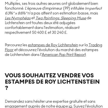
Multiples, ses trois autres œuvres ont globalement bien
fonctionné. L'épreuve d'imprimeur (PP) intitulée
Imperfect
63⅜" x 88⅞"
n'a pas atteint son estimation basse, mais
Les Nymphéas
et
Two Paintings: Sleeping Muse
de
Lichtenstein ont toutes deux été adjugées
confortablement dans l'estimation, réalisant
respectivement 50 400 £ et 30 240 £.
Parcourez les
estampes de Roy Lichtenstein
sur la
Trading
Floor
et découvrez l'évolution du marché des estampes
de Lichtenstein dans l'
American Pop Print Report
.
VOUS SOUHAITEZ VENDRE VOS
ESTAMPES DE ROY LICHTENSTEIN
?
Demandez sans hésiter une expertise gratuite et sans
engagement auprès de notre équipe
ici
. Suivez l'évolution