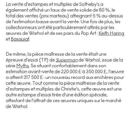
La vente d'estampes et multiples de Sotheby's a
également affiché un taux de vente solide de 80 %, le
total des ventes (prix marteau) atteignant 5 % au-dessus
de l'estimation basse avant la vente. Une fois de plus, les
collectionneurs ont été particulièrement attirés par les
œuvres de Warhol et de ses pairs du Pop Art :
Keith Haring
et
Basquiat
.
De même, la pièce maîtresse de la vente était une
épreuve d'essai (TP) de
Superman
de Warhol, issue de la
série
Myths
. Se situant confortablement dans son
estimation avant-vente de 220 000 £ à 350 000 £, l'œuvre
a atteint 317 500 £ : un nouveau record aux enchères pour
cette œuvre. Tout comme la pièce maîtresse de la vente
d'estampes et multiples de Christie's, cette œuvre est une
autre estampe d'essai tirée d'une édition spéciale,
attestant de l'attrait de ces œuvres uniques sur le marché
de Warhol.