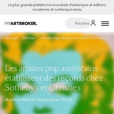
La plus grande plateforme mondiale d'estampes et éditions
modernes et contemporaines
Menu
Accueil
Articles
Artistes Pop Americains Battent Records Soth
Les artistes pop américains
établissent des records chez
Sotheby's et Christie's
Auction Watch Septembre 2023