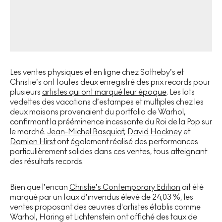
Les ventes physiques et en ligne chez Sotheby’s et
Christie’s ont toutes deux enregistré des prix records pour
plusieurs
artistes qui ont marqué leur époque
. Les lots
vedettes des vacations d’estampes et multiples chez les
deux maisons provenaient du portfolio de Warhol,
confirmant la prééminence incessante du Roi de la Pop sur
le marché.
Jean-Michel Basquiat
,
David Hockney
et
Damien Hirst
ont également réalisé des performances
particulièrement solides dans ces ventes, tous atteignant
des résultats records.
Bien que l’encan
Christie’s Contemporary Edition
ait été
marqué par un taux d’invendus élevé de 24,03 %, les
ventes proposant des œuvres d'artistes établis comme
Warhol, Haring et Lichtenstein ont affiché des taux de