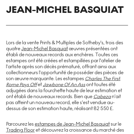
JEAN-MICHEL BASQUIAT
Lors de la vente Prints & Multiples de Sotheby's, trois des
quatre
Jean-Michel Basquiat
œuvres présentées ont
établi de nouveaux records aux enchères. Toutes ces
estampes ont été créées et estampillées par l'atelier de
l'artiste après son décès prématuré, offrant ainsi aux
collectionneurs l'opportunité de posséder des pièces de
son œuvre marquante. Les estampes
Charles The First
,
Rome Pays Off
et
Jawbone Of An Ass
ont toutes été
adjugées dans la fourchette haute de leur estimation et
ont établi de nouveaux records. Bien que
Cabeza
n'ait
pas atteint un nouveau record, elle s'est vendue au-
dessus de son estimation haute, réalisant 82 550 £.
Parcourez les
estampes de Jean-Michel Basquiat
sur le
Trading Floor
et découvrez la croissance du marché des