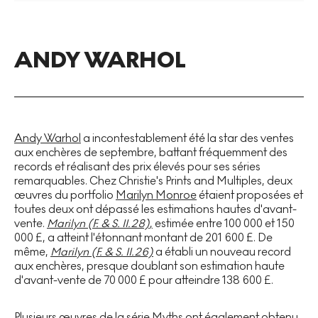
ANDY WARHOL
Andy Warhol
a incontestablement été la star des ventes
aux enchères de septembre, battant fréquemment des
records et réalisant des prix élevés pour ses séries
remarquables. Chez Christie's Prints and Multiples, deux
œuvres du portfolio
Marilyn Monroe
étaient proposées et
toutes deux ont dépassé les estimations hautes d'avant-
vente.
Marilyn (F. & S. II.28)
,
estimée entre 100 000 et 150
000 £, a atteint l'étonnant montant de 201 600 £. De
même,
Marilyn (F. & S. II.26)
a établi un nouveau record
aux enchères, presque doublant son estimation haute
d'avant-vente de 70 000 £ pour atteindre 138 600 £.
Plusieurs œuvres de la série
Myths
ont également obtenu