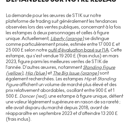
La demande pour les œuvres de STIK sur notre
plateforme de trading suit généralement les tendances
observées lors des ventes publiques, concernant à la fois
les estampes à deux personnages et celles à figure
unique. Actuellement,
Liberty (orange)
se distingue
comme particulièrement prisée, estimée entre 17 000 £ et
25 000 £ selon notre
outil d'évaluation basé sur l'IA
. Cette
estampe, qui s'est vendue 19 200 £ (frais inclus) en mars
2023, figure parmi les meilleures ventes de STIK de
l'année. D'autres œuvres, notamment
Standing Figure
(yellow)
,
Hip (blue)
et
The Big Issue (orange)
sont
également recherchées. Les estampes
Hip
et
Standing
Figure
affichent un volume de marché plus élevé et des
prix relativement abordables, oscillant entre 900 £ et 1
500 £.
Dancer (red)
, une estampe à figure unique, détient
une valeur légèrement supérieure en raison de sa rareté ;
elle avait disparu du marché depuis 2018, avant de
réapparaître en septembre 2023 et d'atteindre 13 200 £
(frais inclus).