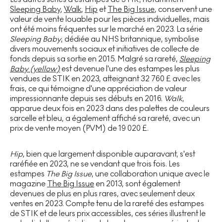
Sleeping Baby
,
Walk
,
Hip
et
The Big Issue
, conservent une
valeur de vente louable pour les pièces individuelles, mais
ont été moins fréquentes sur le marché en 2023. La série
Sleeping Baby
, dédiée au NHS britannique, symbolise
divers mouvements sociaux et initiatives de collecte de
fonds depuis sa sortie en 2015. Malgré sa rareté,
Sleeping
Baby (yellow)
est devenue l'une des estampes les plus
vendues de STIK en 2023, atteignant 32 760 £ avec les
frais, ce qui témoigne d'une appréciation de valeur
impressionnante depuis ses débuts en 2016.
Walk
,
apparue deux fois en 2023 dans des palettes de couleurs
sarcelle et bleu, a également affiché sa rareté, avec un
prix de vente moyen (PVM) de 19 020 £.
Hip
, bien que largement disponible auparavant, s'est
raréfiée en 2023, ne se vendant que trois fois. Les
estampes
The Big Issue
, une collaboration unique avec le
magazine
The Big Issue
en 2013, sont également
devenues de plus en plus rares, avec seulement deux
ventes en 2023. Compte tenu de la rareté des estampes
de STIK et de leurs prix accessibles, ces séries illustrent le