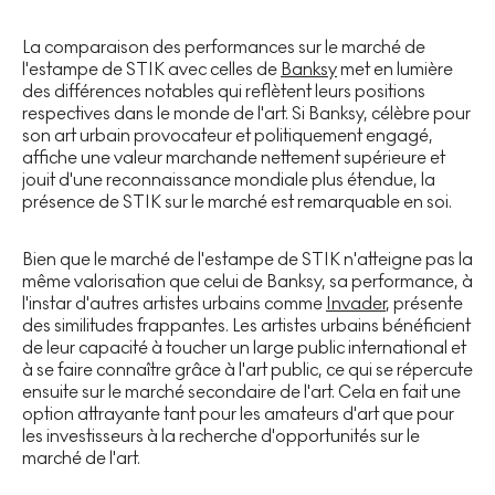
La comparaison des performances sur le marché de
l'estampe de STIK avec celles de
Banksy
met en lumière
des différences notables qui reflètent leurs positions
respectives dans le monde de l'art. Si Banksy, célèbre pour
son art urbain provocateur et politiquement engagé,
affiche une valeur marchande nettement supérieure et
jouit d'une reconnaissance mondiale plus étendue, la
présence de STIK sur le marché est remarquable en soi.
Bien que le marché de l'estampe de STIK n'atteigne pas la
même valorisation que celui de Banksy, sa performance, à
l'instar d'autres artistes urbains comme
Invader
, présente
des similitudes frappantes. Les artistes urbains bénéficient
de leur capacité à toucher un large public international et
à se faire connaître grâce à l'art public, ce qui se répercute
ensuite sur le marché secondaire de l'art. Cela en fait une
option attrayante tant pour les amateurs d'art que pour
les investisseurs à la recherche d'opportunités sur le
marché de l'art.