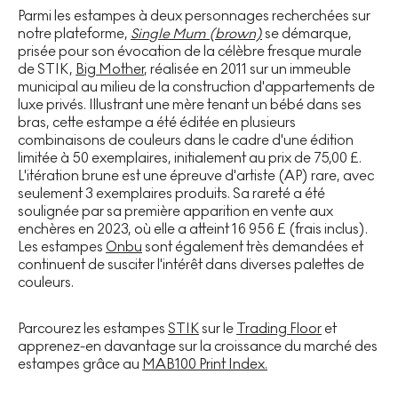
Parmi les estampes à deux personnages recherchées sur
notre plateforme,
Single Mum (brown)
se démarque,
prisée pour son évocation de la célèbre fresque murale
de STIK,
Big Mother
, réalisée en 2011 sur un immeuble
municipal au milieu de la construction d'appartements de
luxe privés. Illustrant une mère tenant un bébé dans ses
bras, cette estampe a été éditée en plusieurs
combinaisons de couleurs dans le cadre d'une édition
limitée à 50 exemplaires, initialement au prix de 75,00 £.
L'itération brune est une épreuve d'artiste (AP) rare, avec
seulement 3 exemplaires produits. Sa rareté a été
soulignée par sa première apparition en vente aux
enchères en 2023, où elle a atteint 16 956 £ (frais inclus).
Les estampes
Onbu
sont également très demandées et
continuent de susciter l'intérêt dans diverses palettes de
couleurs.
Parcourez les estampes
STIK
sur le
Trading Floor
et
apprenez-en davantage sur la croissance du marché des
estampes grâce au
MAB100 Print Index.