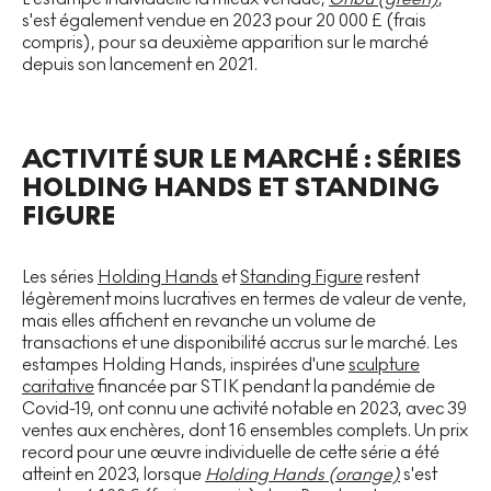
s'est également vendue en 2023 pour 20 000 £ (frais
compris), pour sa deuxième apparition sur le marché
depuis son lancement en 2021.
ACTIVITÉ SUR LE MARCHÉ : SÉRIES
HOLDING HANDS ET STANDING
FIGURE
Les séries
Holding Hands
et
Standing Figure
restent
légèrement moins lucratives en termes de valeur de vente,
mais elles affichent en revanche un volume de
transactions et une disponibilité accrus sur le marché. Les
estampes Holding Hands, inspirées d'une
sculpture
caritative
financée par STIK pendant la pandémie de
Covid-19, ont connu une activité notable en 2023, avec 39
ventes aux enchères, dont 16 ensembles complets. Un prix
record pour une œuvre individuelle de cette série a été
atteint en 2023, lorsque
Holding Hands (orange)
s'est