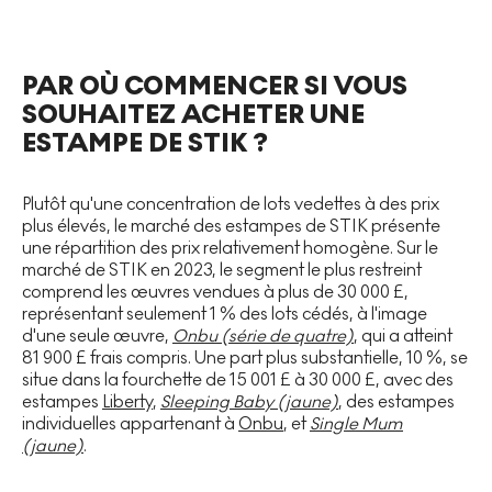
PAR OÙ COMMENCER SI VOUS
SOUHAITEZ ACHETER UNE
ESTAMPE DE STIK ?
Plutôt qu'une concentration de lots vedettes à des prix
plus élevés, le marché des estampes de STIK présente
une répartition des prix relativement homogène. Sur le
marché de STIK en 2023, le segment le plus restreint
comprend les œuvres vendues à plus de 30 000 £,
représentant seulement 1 % des lots cédés, à l'image
d'une seule œuvre,
Onbu (série de quatre)
, qui a atteint
81 900 £ frais compris. Une part plus substantielle, 10 %, se
situe dans la fourchette de 15 001 £ à 30 000 £, avec des
estampes
Liberty
,
Sleeping Baby (jaune)
, des estampes
individuelles appartenant à
Onbu
, et
Single Mum
(jaune)
.