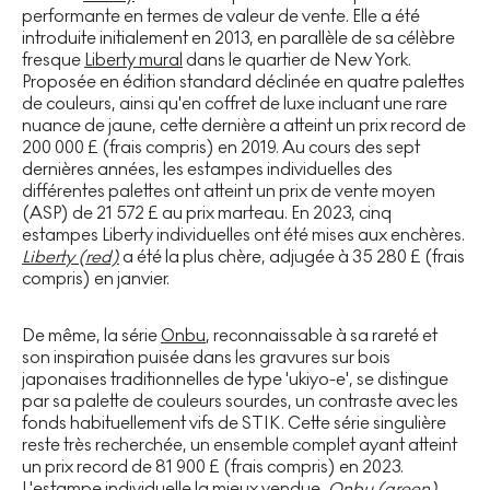
performante en termes de valeur de vente. Elle a été
introduite initialement en 2013, en parallèle de sa célèbre
fresque
Liberty mural
dans le quartier de New York.
Proposée en édition standard déclinée en quatre palettes
de couleurs, ainsi qu'en coffret de luxe incluant une rare
nuance de jaune, cette dernière a atteint un prix record de
200 000 £ (frais compris) en 2019. Au cours des sept
dernières années, les estampes individuelles des
différentes palettes ont atteint un prix de vente moyen
(ASP) de 21 572 £ au prix marteau. En 2023, cinq
estampes Liberty individuelles ont été mises aux enchères.
Liberty (red)
a été la plus chère, adjugée à 35 280 £ (frais
compris) en janvier.
De même, la série
Onbu
, reconnaissable à sa rareté et
son inspiration puisée dans les gravures sur bois
japonaises traditionnelles de type 'ukiyo-e', se distingue
par sa palette de couleurs sourdes, un contraste avec les
fonds habituellement vifs de STIK. Cette série singulière
reste très recherchée, un ensemble complet ayant atteint
un prix record de 81 900 £ (frais compris) en 2023.
L'estampe individuelle la mieux vendue,
Onbu (green)
,